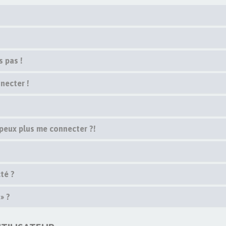
s pas !
necter !
 peux plus me connecter ?!
té ?
» ?