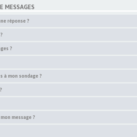
DE MESSAGES
une réponse ?
 ?
ges ?
ons à mon sondage ?
?
 à mon message ?