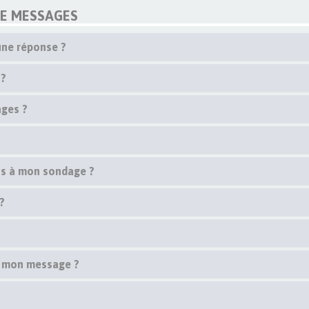
DE MESSAGES
une réponse ?
 ?
ges ?
ons à mon sondage ?
?
 à mon message ?