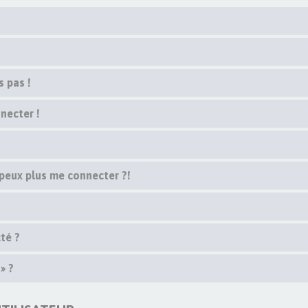
s pas !
necter !
 peux plus me connecter ?!
té ?
» ?