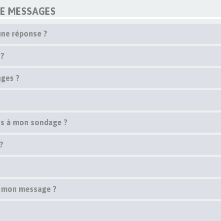
DE MESSAGES
une réponse ?
 ?
ges ?
ons à mon sondage ?
?
 à mon message ?