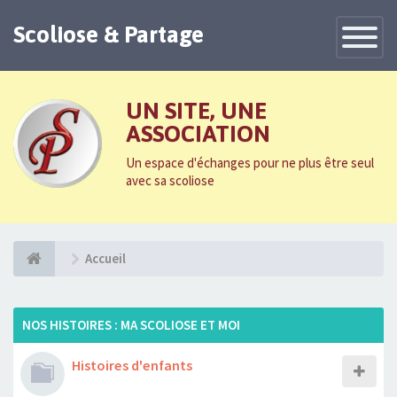
Scoliose & Partage
Toggle
Navigatio
UN SITE, UNE
ASSOCIATION
Un espace d'échanges pour ne plus être seul
avec sa scoliose
Accueil
NOS HISTOIRES : MA SCOLIOSE ET MOI
Histoires d'enfants