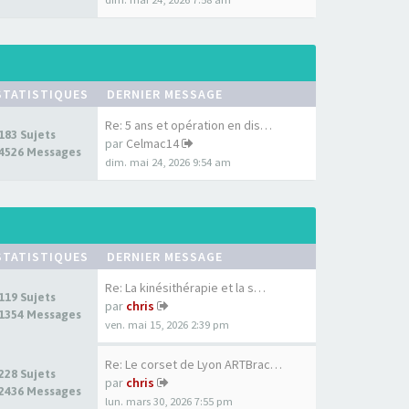
STATISTIQUES
DERNIER MESSAGE
Re: 5 ans et opération en dis…
183 Sujets
par
Celmac14
4526 Messages
dim. mai 24, 2026 9:54 am
STATISTIQUES
DERNIER MESSAGE
Re: La kinésithérapie et la s…
119 Sujets
par
chris
1354 Messages
ven. mai 15, 2026 2:39 pm
Re: Le corset de Lyon ARTBrac…
228 Sujets
par
chris
2436 Messages
lun. mars 30, 2026 7:55 pm