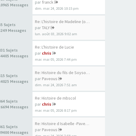
par
franck
10965 Messages
dim. mai 24, 2026 10:15 pm
Re: L'histoire de Madeline (o…
45 Sujets
par
TALY
3249 Messages
lun. août 03, 2026 9:02 am
Re: L'histoire de Lucie
831 Sujets
par
chris
34405 Messages
mar. mai 05, 2026 7:44 pm
Re: Histoire du fils de Soyso…
415 Sujets
par
Paveous
34025 Messages
dim. mai 24, 2026 7:51 am
Re: Histoire de mbscol
864 Sujets
par
chris
26694 Messages
mar. mai 05, 2026 8:17 pm
Re: Histoire d Isabelle -Pave…
861 Sujets
par
Paveous
89400 Messages
dim. mai 24, 2026 7:58 am