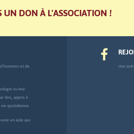
S UN DON À L'ASSOCIATION !
REJO
e d’hommes et de
Une autre
ologie ou leur
ur dos, appris à
a vie quotidienne.
 venir en aide aux