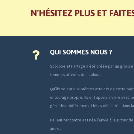
N'HÉSITEZ PLUS ET FAITE
QUI SOMMES NOUS ?
Scoliose et Partage a été créée par un group
femmes atteints de scoliose.
Qu’ils soient eux-mêmes atteints de cette path
entourage propre, ils ont appris à vivre avec le
gérer leur différence et leurs difficultés dans l
De leur rencontre est née l’envie à leur tour de
autres.