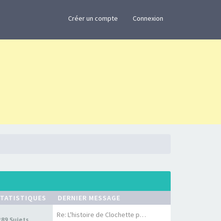
×
Créer un compte
Connexion
TATISTIQUES
DERNIER MESSAGE
Re: L'histoire de Clochette p…
289 Sujets