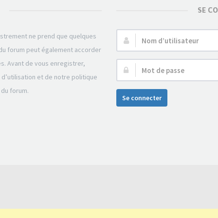
SE C
gistrement ne prend que quelques
Nom
r du forum peut également accorder
d’utilisateur :
és. Avant de vous enregistrer,
Mot
’utilisation et de notre politique
de
 du forum.
passe :
Se connecter