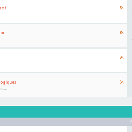
re !
ant
ologiques
......