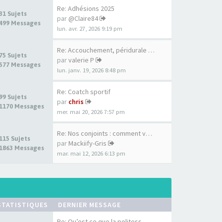
Re: Adhésions 2025
31 Sujets
par
@Claire84
499 Messages
lun. avr. 27, 2026 9:19 pm
Re: Accouchement, péridurale …
75 Sujets
par
valerie P
577 Messages
lun. janv. 19, 2026 8:48 pm
Re: Coatch sportif
99 Sujets
par
chris
1170 Messages
mer. mai 20, 2026 7:57 pm
Re: Nos conjoints : comment v…
115 Sujets
par
Mackiify-Gris
1863 Messages
mar. mai 12, 2026 6:13 pm
STATISTIQUES
DERNIER MESSAGE
Re: Qu’est ce que la politess…