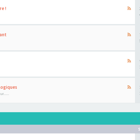
re !
ant
ologiques
......