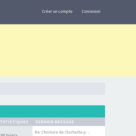
×
Créer un compte
Connexion
TATISTIQUES
DERNIER MESSAGE
Re: L'histoire de Clochette p…
289 Sujets