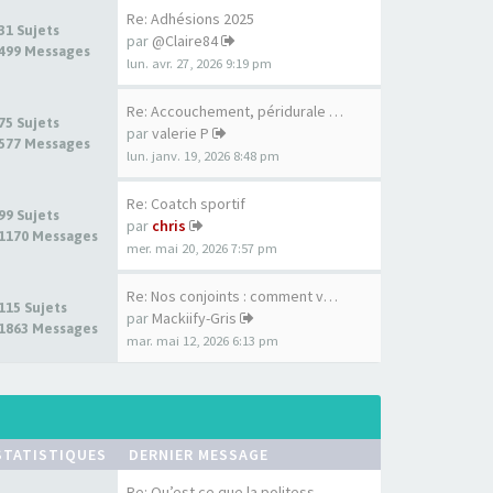
Re: Adhésions 2025
31 Sujets
par
@Claire84
499 Messages
lun. avr. 27, 2026 9:19 pm
Re: Accouchement, péridurale …
75 Sujets
par
valerie P
577 Messages
lun. janv. 19, 2026 8:48 pm
Re: Coatch sportif
99 Sujets
par
chris
1170 Messages
mer. mai 20, 2026 7:57 pm
Re: Nos conjoints : comment v…
115 Sujets
par
Mackiify-Gris
1863 Messages
mar. mai 12, 2026 6:13 pm
STATISTIQUES
DERNIER MESSAGE
Re: Qu’est ce que la politess…