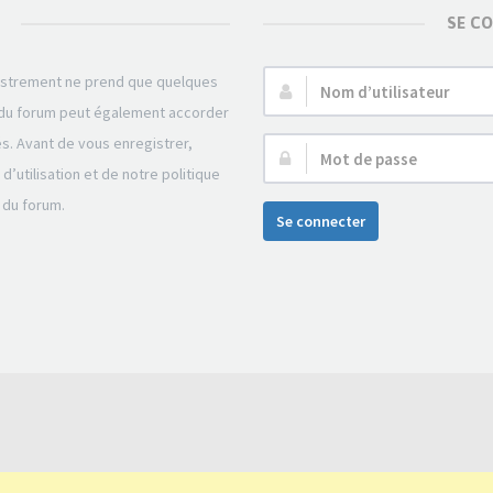
SE C
gistrement ne prend que quelques
Nom
r du forum peut également accorder
d’utilisateur :
és. Avant de vous enregistrer,
Mot
’utilisation et de notre politique
de
 du forum.
passe :
Se connecter