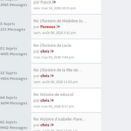
par
franck
10965 Messages
dim. mai 24, 2026 10:15 pm
Re: L'histoire de Madeline (o…
45 Sujets
par
Paveous
3251 Messages
sam. août 08, 2026 3:41 pm
Re: L'histoire de Lucie
831 Sujets
par
chris
34405 Messages
mar. mai 05, 2026 7:44 pm
Re: L'histoire de la fille de…
415 Sujets
par
chris
34026 Messages
sam. août 08, 2026 11:02 am
Re: Histoire de mbscol
864 Sujets
par
chris
26694 Messages
mar. mai 05, 2026 8:17 pm
Re: Histoire d Isabelle -Pave…
861 Sujets
par
chris
89402 Messages
sam. août 08, 2026 11:06 am