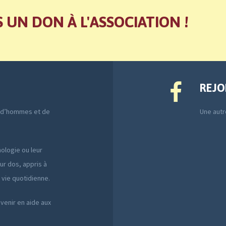
S UN DON À L'ASSOCIATION !
REJO
e d’hommes et de
Une autre
ologie ou leur
ur dos, appris à
a vie quotidienne.
 venir en aide aux