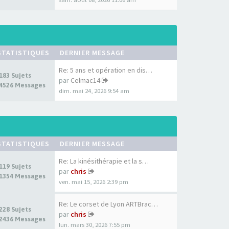
STATISTIQUES
DERNIER MESSAGE
Re: 5 ans et opération en dis…
183 Sujets
par
Celmac14
4526 Messages
dim. mai 24, 2026 9:54 am
STATISTIQUES
DERNIER MESSAGE
Re: La kinésithérapie et la s…
119 Sujets
par
chris
1354 Messages
ven. mai 15, 2026 2:39 pm
Re: Le corset de Lyon ARTBrac…
228 Sujets
par
chris
2436 Messages
lun. mars 30, 2026 7:55 pm