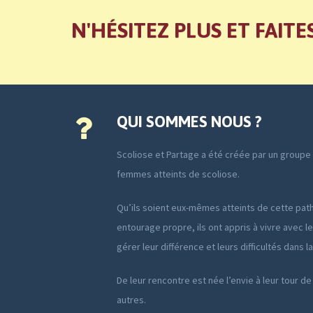
N'HÉSITEZ PLUS ET FAITE
QUI SOMMES NOUS ?
Scoliose et Partage a été créée par un group
femmes atteints de scoliose.
Qu’ils soient eux-mêmes atteints de cette path
entourage propre, ils ont appris à vivre avec le
gérer leur différence et leurs difficultés dans l
De leur rencontre est née l’envie à leur tour de
autres.