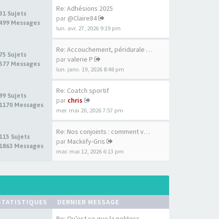
Re: Adhésions 2025
31 Sujets
par
@Claire84
499 Messages
lun. avr. 27, 2026 9:19 pm
Re: Accouchement, péridurale …
75 Sujets
par
valerie P
577 Messages
lun. janv. 19, 2026 8:48 pm
Re: Coatch sportif
99 Sujets
par
chris
1170 Messages
mer. mai 20, 2026 7:57 pm
Re: Nos conjoints : comment v…
115 Sujets
par
Mackiify-Gris
1863 Messages
mar. mai 12, 2026 6:13 pm
STATISTIQUES
DERNIER MESSAGE
Re: Qu’est ce que la politess…