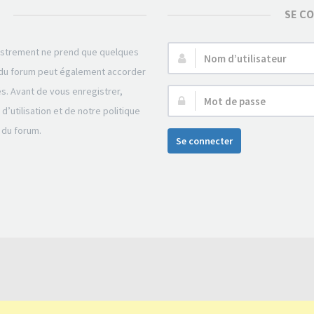
SE C
gistrement ne prend que quelques
Nom
r du forum peut également accorder
d’utilisateur :
és. Avant de vous enregistrer,
Mot
’utilisation et de notre politique
de
 du forum.
passe :
Se connecter