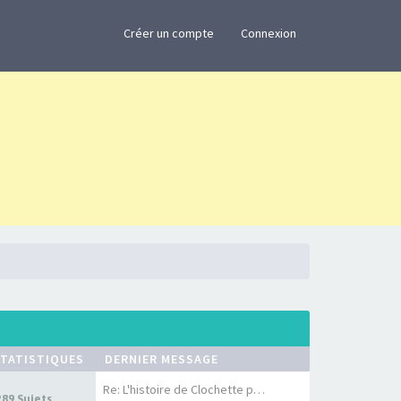
×
Créer un compte
Connexion
TATISTIQUES
DERNIER MESSAGE
Re: L'histoire de Clochette p…
289 Sujets