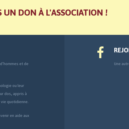
S UN DON À L'ASSOCIATION !
REJO
e d’hommes et de
Une autre
ologie ou leur
ur dos, appris à
a vie quotidienne.
 venir en aide aux