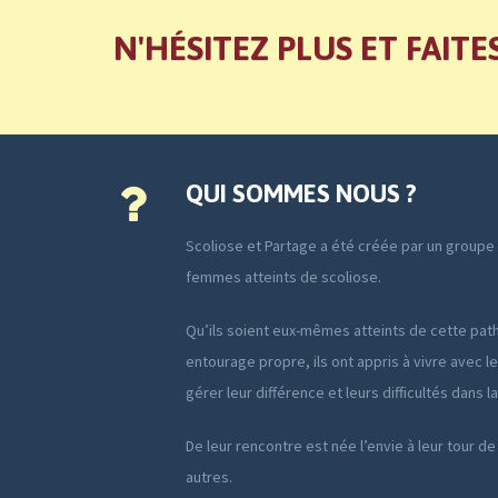
N'HÉSITEZ PLUS ET FAITE
QUI SOMMES NOUS ?
Scoliose et Partage a été créée par un group
femmes atteints de scoliose.
Qu’ils soient eux-mêmes atteints de cette path
entourage propre, ils ont appris à vivre avec le
gérer leur différence et leurs difficultés dans l
De leur rencontre est née l’envie à leur tour de
autres.