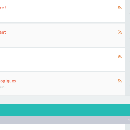
re !
ant
ologiques
......