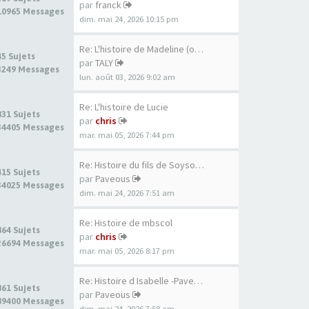
par
franck
10965 Messages
dim. mai 24, 2026 10:15 pm
Re: L'histoire de Madeline (o…
45 Sujets
par
TALY
3249 Messages
lun. août 03, 2026 9:02 am
Re: L'histoire de Lucie
831 Sujets
par
chris
34405 Messages
mar. mai 05, 2026 7:44 pm
Re: Histoire du fils de Soyso…
415 Sujets
par
Paveous
34025 Messages
dim. mai 24, 2026 7:51 am
Re: Histoire de mbscol
864 Sujets
par
chris
26694 Messages
mar. mai 05, 2026 8:17 pm
Re: Histoire d Isabelle -Pave…
861 Sujets
par
Paveous
89400 Messages
dim. mai 24, 2026 7:58 am