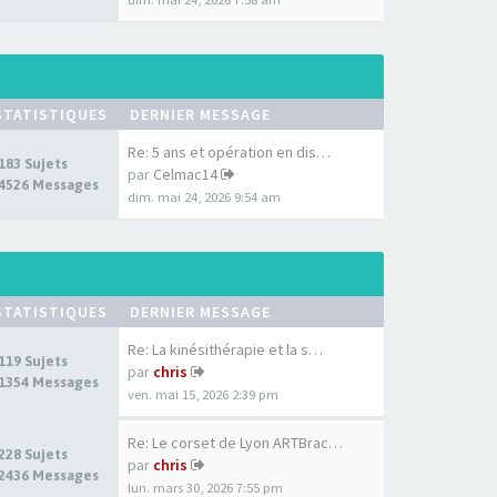
STATISTIQUES
DERNIER MESSAGE
Re: 5 ans et opération en dis…
183 Sujets
par
Celmac14
4526 Messages
dim. mai 24, 2026 9:54 am
STATISTIQUES
DERNIER MESSAGE
Re: La kinésithérapie et la s…
119 Sujets
par
chris
1354 Messages
ven. mai 15, 2026 2:39 pm
Re: Le corset de Lyon ARTBrac…
228 Sujets
par
chris
2436 Messages
lun. mars 30, 2026 7:55 pm