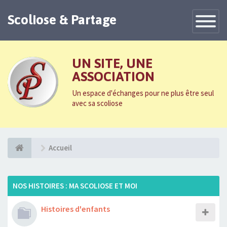
Scoliose & Partage
Toggle
Navigatio
UN SITE, UNE
ASSOCIATION
Un espace d'échanges pour ne plus être seul
avec sa scoliose
Accueil
NOS HISTOIRES : MA SCOLIOSE ET MOI
Histoires d'enfants