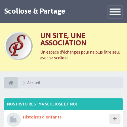
Scoliose & Partage
Toggle
Navigatio
UN SITE, UNE
ASSOCIATION
Un espace d'échanges pour ne plus être seul
avec sa scoliose
Accueil
NOS HISTOIRES : MA SCOLIOSE ET MOI
Histoires d'enfants