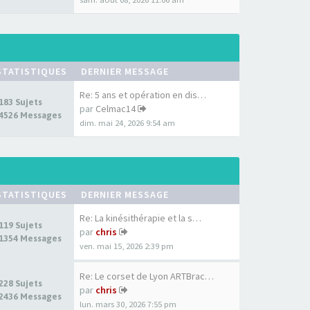
STATISTIQUES
DERNIER MESSAGE
Re: 5 ans et opération en dis…
183 Sujets
par
Celmac14
4526 Messages
dim. mai 24, 2026 9:54 am
STATISTIQUES
DERNIER MESSAGE
Re: La kinésithérapie et la s…
119 Sujets
par
chris
1354 Messages
ven. mai 15, 2026 2:39 pm
Re: Le corset de Lyon ARTBrac…
228 Sujets
par
chris
2436 Messages
lun. mars 30, 2026 7:55 pm