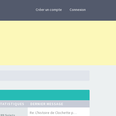
×
Créer un compte
Connexion
TATISTIQUES
DERNIER MESSAGE
Re: L'histoire de Clochette p…
289 Sujets