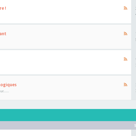
re !
ant
ologiques
......