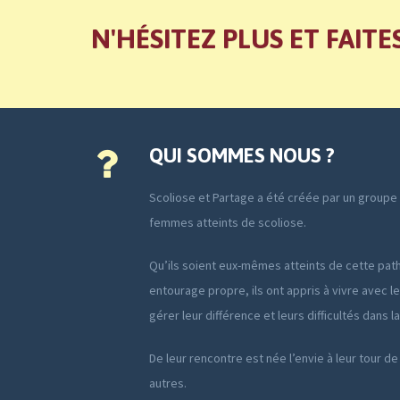
N'HÉSITEZ PLUS ET FAITE
QUI SOMMES NOUS ?
Scoliose et Partage a été créée par un group
femmes atteints de scoliose.
Qu’ils soient eux-mêmes atteints de cette path
entourage propre, ils ont appris à vivre avec le
gérer leur différence et leurs difficultés dans l
De leur rencontre est née l’envie à leur tour de
autres.