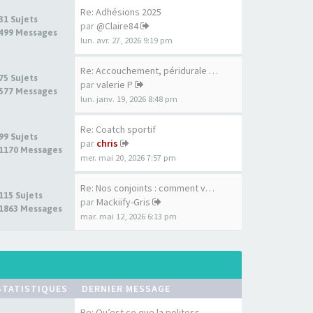
Re: Adhésions 2025
31 Sujets
par
@Claire84
499 Messages
lun. avr. 27, 2026 9:19 pm
Re: Accouchement, péridurale …
75 Sujets
par
valerie P
577 Messages
lun. janv. 19, 2026 8:48 pm
Re: Coatch sportif
99 Sujets
par
chris
1170 Messages
mer. mai 20, 2026 7:57 pm
Re: Nos conjoints : comment v…
115 Sujets
par
Mackiify-Gris
1863 Messages
mar. mai 12, 2026 6:13 pm
STATISTIQUES
DERNIER MESSAGE
Re: Qu’est ce que la politess…