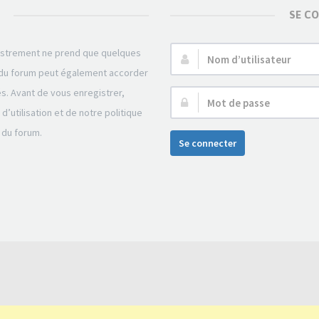
SE C
gistrement ne prend que quelques
Nom
r du forum peut également accorder
d’utilisateur :
és. Avant de vous enregistrer,
Mot
’utilisation et de notre politique
de
 du forum.
passe :
Se connecter