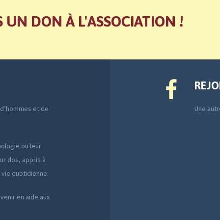
S UN DON À L'ASSOCIATION !
REJO
e d’hommes et de
Une autre
ologie ou leur
ur dos, appris à
a vie quotidienne.
 venir en aide aux