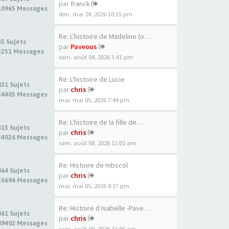
par
franck
10965 Messages
dim. mai 24, 2026 10:15 pm
Re: L'histoire de Madeline (o…
45 Sujets
par
Paveous
3251 Messages
sam. août 08, 2026 3:41 pm
Re: L'histoire de Lucie
831 Sujets
par
chris
34405 Messages
mar. mai 05, 2026 7:44 pm
Re: L'histoire de la fille de…
415 Sujets
par
chris
34026 Messages
sam. août 08, 2026 11:02 am
Re: Histoire de mbscol
864 Sujets
par
chris
26694 Messages
mar. mai 05, 2026 8:17 pm
Re: Histoire d Isabelle -Pave…
861 Sujets
par
chris
89402 Messages
sam. août 08, 2026 11:06 am