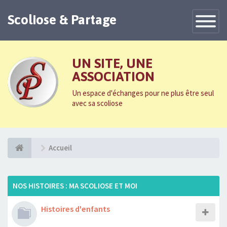
Scoliose & Partage
Toggle
Navigatio
UN SITE, UNE
ASSOCIATION
Un espace d'échanges pour ne plus être seul
avec sa scoliose
Accueil
NOS HISTOIRES : MA SCOLIOSE ET MOI
Histoires d'enfants