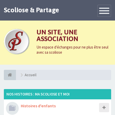
Scoliose & Partage
Toggle
Navigatio
UN SITE, UNE
ASSOCIATION
Un espace d'échanges pour ne plus être seul
avec sa scoliose
Accueil
NOS HISTOIRES : MA SCOLIOSE ET MOI
Histoires d'enfants