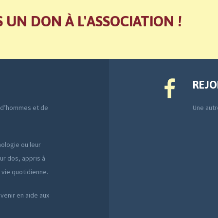
S UN DON À L'ASSOCIATION !
REJO
e d’hommes et de
Une autre
ologie ou leur
ur dos, appris à
a vie quotidienne.
 venir en aide aux