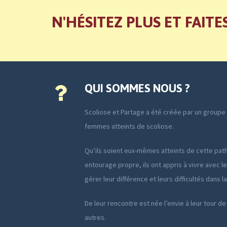
N'HÉSITEZ PLUS ET FAITE
QUI SOMMES NOUS ?
Scoliose et Partage a été créée par un group
femmes atteints de scoliose.
Qu’ils soient eux-mêmes atteints de cette path
entourage propre, ils ont appris à vivre avec le
gérer leur différence et leurs difficultés dans l
De leur rencontre est née l’envie à leur tour de
autres.