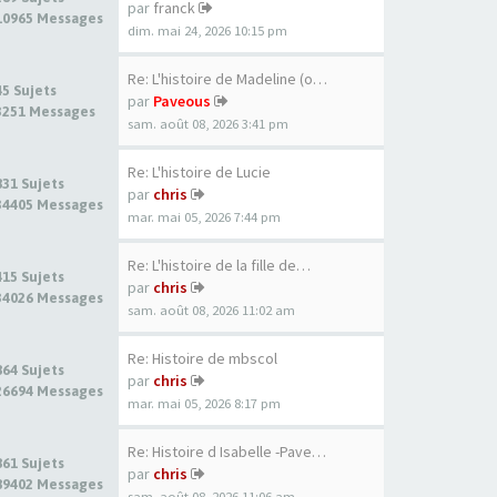
par
franck
10965 Messages
dim. mai 24, 2026 10:15 pm
Re: L'histoire de Madeline (o…
45 Sujets
par
Paveous
3251 Messages
sam. août 08, 2026 3:41 pm
Re: L'histoire de Lucie
831 Sujets
par
chris
34405 Messages
mar. mai 05, 2026 7:44 pm
Re: L'histoire de la fille de…
415 Sujets
par
chris
34026 Messages
sam. août 08, 2026 11:02 am
Re: Histoire de mbscol
864 Sujets
par
chris
26694 Messages
mar. mai 05, 2026 8:17 pm
Re: Histoire d Isabelle -Pave…
861 Sujets
par
chris
89402 Messages
sam. août 08, 2026 11:06 am