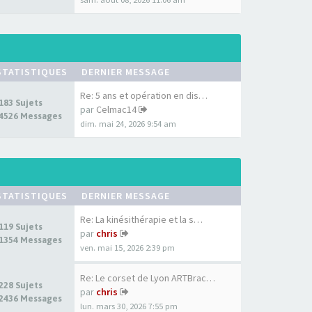
STATISTIQUES
DERNIER MESSAGE
Re: 5 ans et opération en dis…
183 Sujets
par
Celmac14
4526 Messages
dim. mai 24, 2026 9:54 am
STATISTIQUES
DERNIER MESSAGE
Re: La kinésithérapie et la s…
119 Sujets
par
chris
1354 Messages
ven. mai 15, 2026 2:39 pm
Re: Le corset de Lyon ARTBrac…
228 Sujets
par
chris
2436 Messages
lun. mars 30, 2026 7:55 pm