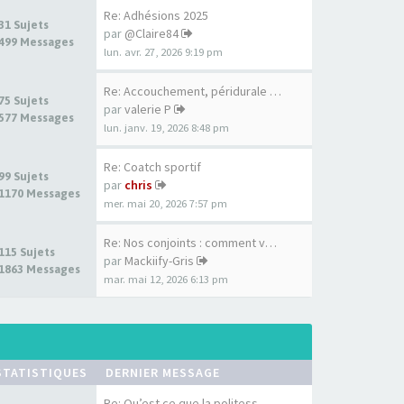
Re: Adhésions 2025
31 Sujets
par
@Claire84
499 Messages
lun. avr. 27, 2026 9:19 pm
Re: Accouchement, péridurale …
75 Sujets
par
valerie P
577 Messages
lun. janv. 19, 2026 8:48 pm
Re: Coatch sportif
99 Sujets
par
chris
1170 Messages
mer. mai 20, 2026 7:57 pm
Re: Nos conjoints : comment v…
115 Sujets
par
Mackiify-Gris
1863 Messages
mar. mai 12, 2026 6:13 pm
STATISTIQUES
DERNIER MESSAGE
Re: Qu’est ce que la politess…