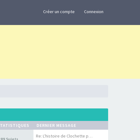
×
Créer un compte
Connexion
TATISTIQUES
DERNIER MESSAGE
Re: L'histoire de Clochette p…
289 Sujets