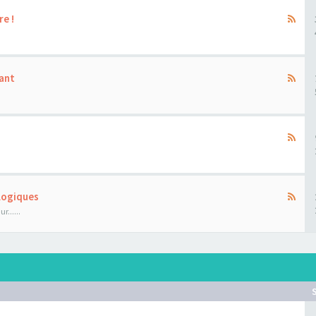
re !
ant
ologiques
......