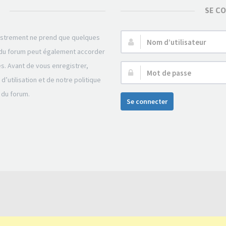
SE C
gistrement ne prend que quelques
Nom
r du forum peut également accorder
d’utilisateur :
és. Avant de vous enregistrer,
Mot
’utilisation et de notre politique
de
 du forum.
passe :
Se connecter