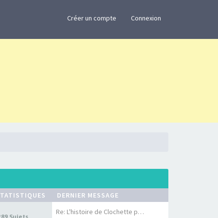
×
Créer un compte
Connexion
TATISTIQUES
DERNIER MESSAGE
Re: L'histoire de Clochette p…
289 Sujets