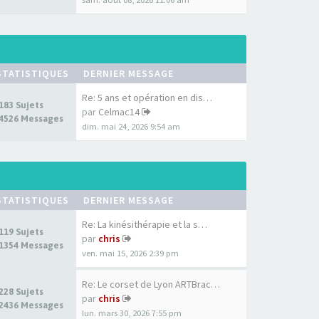
STATISTIQUES
DERNIER MESSAGE
Re: 5 ans et opération en dis…
183 Sujets
par
Celmac14
4526 Messages
dim. mai 24, 2026 9:54 am
STATISTIQUES
DERNIER MESSAGE
Re: La kinésithérapie et la s…
119 Sujets
par
chris
1354 Messages
ven. mai 15, 2026 2:39 pm
Re: Le corset de Lyon ARTBrac…
228 Sujets
par
chris
2436 Messages
lun. mars 30, 2026 7:55 pm