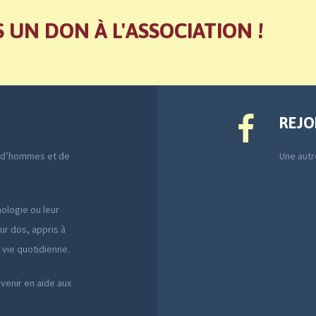
S UN DON À L'ASSOCIATION !
REJO
e d’hommes et de
Une autre
ologie ou leur
ur dos, appris à
a vie quotidienne.
 venir en aide aux