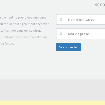
SE C
gistrement ne prend que quelques
Nom
r du forum peut également accorder
d’utilisateur :
és. Avant de vous enregistrer,
Mot
’utilisation et de notre politique
de
 du forum.
passe :
Se connecter