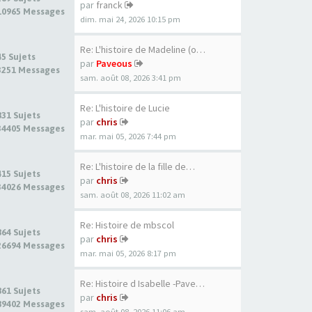
par
franck
10965 Messages
dim. mai 24, 2026 10:15 pm
Re: L'histoire de Madeline (o…
45 Sujets
par
Paveous
3251 Messages
sam. août 08, 2026 3:41 pm
Re: L'histoire de Lucie
831 Sujets
par
chris
34405 Messages
mar. mai 05, 2026 7:44 pm
Re: L'histoire de la fille de…
415 Sujets
par
chris
34026 Messages
sam. août 08, 2026 11:02 am
Re: Histoire de mbscol
864 Sujets
par
chris
26694 Messages
mar. mai 05, 2026 8:17 pm
Re: Histoire d Isabelle -Pave…
861 Sujets
par
chris
89402 Messages
sam. août 08, 2026 11:06 am