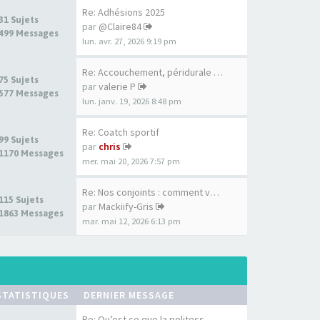
Re: Adhésions 2025
31 Sujets
par
@Claire84
499 Messages
lun. avr. 27, 2026 9:19 pm
Re: Accouchement, péridurale …
75 Sujets
par
valerie P
577 Messages
lun. janv. 19, 2026 8:48 pm
Re: Coatch sportif
99 Sujets
par
chris
1170 Messages
mer. mai 20, 2026 7:57 pm
Re: Nos conjoints : comment v…
115 Sujets
par
Mackiify-Gris
1863 Messages
mar. mai 12, 2026 6:13 pm
STATISTIQUES
DERNIER MESSAGE
Re: Qu’est ce que la politess…