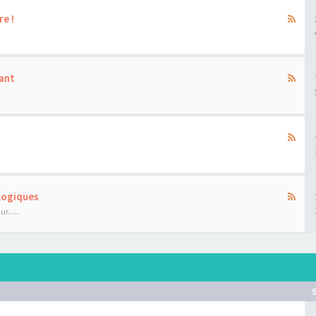
re !
ant
ologiques
......