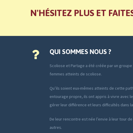
N'HÉSITEZ PLUS ET FAITE
QUI SOMMES NOUS ?
Scoliose et Partage a été créée par un group
femmes atteints de scoliose.
Qu’ils soient eux-mêmes atteints de cette path
entourage propre, ils ont appris à vivre avec le
gérer leur différence et leurs difficultés dans l
De leur rencontre est née l’envie à leur tour de
autres.