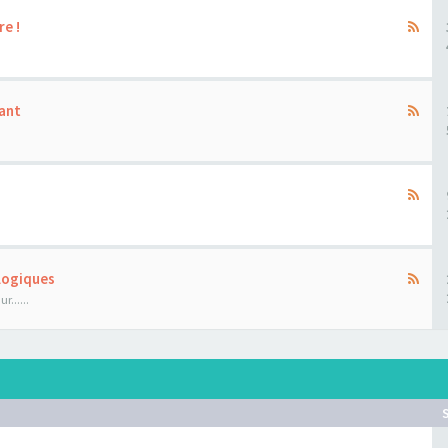
re !
ant
ologiques
......