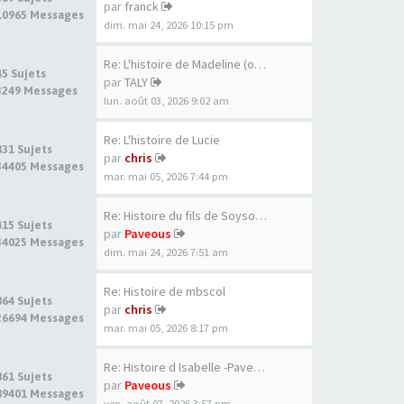
par
franck
10965 Messages
dim. mai 24, 2026 10:15 pm
Re: L'histoire de Madeline (o…
45 Sujets
par
TALY
3249 Messages
lun. août 03, 2026 9:02 am
Re: L'histoire de Lucie
831 Sujets
par
chris
34405 Messages
mar. mai 05, 2026 7:44 pm
Re: Histoire du fils de Soyso…
415 Sujets
par
Paveous
34025 Messages
dim. mai 24, 2026 7:51 am
Re: Histoire de mbscol
864 Sujets
par
chris
26694 Messages
mar. mai 05, 2026 8:17 pm
Re: Histoire d Isabelle -Pave…
861 Sujets
par
Paveous
89401 Messages
ven. août 07, 2026 3:57 pm