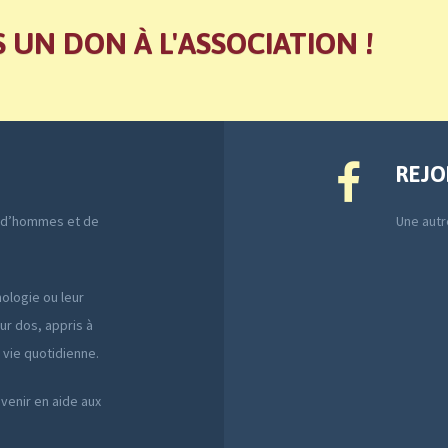
S UN DON À L'ASSOCIATION !
REJO
e d’hommes et de
Une autre
ologie ou leur
ur dos, appris à
a vie quotidienne.
 venir en aide aux