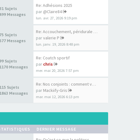
Re: Adhésions 2025
31 Sujets
par
@Claire84
499 Messages
lun. avr. 27, 2026 9:19 pm
Re: Accouchement, péridurale …
75 Sujets
par
valerie P
577 Messages
lun. janv. 19, 2026 8:48 pm
Re: Coatch sportif
99 Sujets
par
chris
1170 Messages
mer. mai 20, 2026 7:57 pm
Re: Nos conjoints : comment v…
115 Sujets
par
Mackiify-Gris
1863 Messages
mar. mai 12, 2026 6:13 pm
STATISTIQUES
DERNIER MESSAGE
Re: Qu’est ce que la politess…