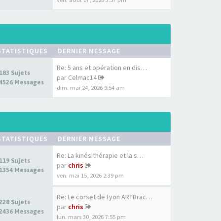
STATISTIQUES
DERNIER MESSAGE
Re: 5 ans et opération en dis…
183 Sujets
par
Celmac14
4526 Messages
dim. mai 24, 2026 9:54 am
STATISTIQUES
DERNIER MESSAGE
Re: La kinésithérapie et la s…
119 Sujets
par
chris
1354 Messages
ven. mai 15, 2026 2:39 pm
Re: Le corset de Lyon ARTBrac…
228 Sujets
par
chris
2436 Messages
lun. mars 30, 2026 7:55 pm