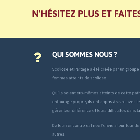
N'HÉSITEZ PLUS ET FAITE
QUI SOMMES NOUS ?
Scoliose et Partage a été créée par un group
femmes atteints de scoliose.
Qu’ils soient eux-mêmes atteints de cette path
entourage propre, ils ont appris à vivre avec le
gérer leur différence et leurs difficultés dans l
De leur rencontre est née l’envie à leur tour de
autres.