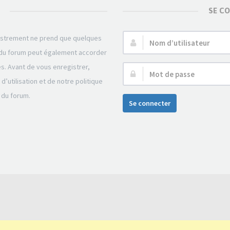
SE C
gistrement ne prend que quelques
Nom
r du forum peut également accorder
d’utilisateur :
és. Avant de vous enregistrer,
Mot
’utilisation et de notre politique
de
 du forum.
passe :
Se connecter