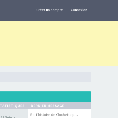
×
Créer un compte
Connexion
TATISTIQUES
DERNIER MESSAGE
Re: L'histoire de Clochette p…
289 Sujets