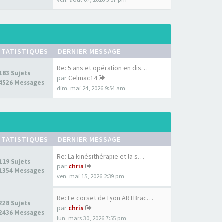
STATISTIQUES
DERNIER MESSAGE
Re: 5 ans et opération en dis…
183 Sujets
par
Celmac14
4526 Messages
dim. mai 24, 2026 9:54 am
STATISTIQUES
DERNIER MESSAGE
Re: La kinésithérapie et la s…
119 Sujets
par
chris
1354 Messages
ven. mai 15, 2026 2:39 pm
Re: Le corset de Lyon ARTBrac…
228 Sujets
par
chris
2436 Messages
lun. mars 30, 2026 7:55 pm