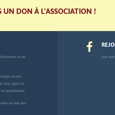
S UN DON À L'ASSOCIATION !
REJO
e d’hommes et de
Une autre
ologie ou leur
ur dos, appris à
a vie quotidienne.
 venir en aide aux