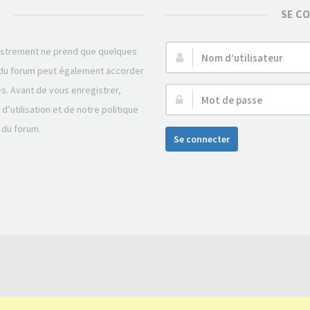
SE C
gistrement ne prend que quelques
Nom
r du forum peut également accorder
d’utilisateur :
és. Avant de vous enregistrer,
Mot
’utilisation et de notre politique
de
 du forum.
passe :
Se connecter