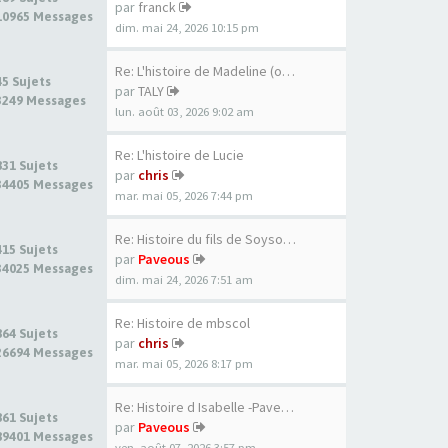
par
franck
10965 Messages
dim. mai 24, 2026 10:15 pm
Re: L'histoire de Madeline (o…
45 Sujets
par
TALY
3249 Messages
lun. août 03, 2026 9:02 am
Re: L'histoire de Lucie
831 Sujets
par
chris
34405 Messages
mar. mai 05, 2026 7:44 pm
Re: Histoire du fils de Soyso…
415 Sujets
par
Paveous
34025 Messages
dim. mai 24, 2026 7:51 am
Re: Histoire de mbscol
864 Sujets
par
chris
26694 Messages
mar. mai 05, 2026 8:17 pm
Re: Histoire d Isabelle -Pave…
861 Sujets
par
Paveous
89401 Messages
ven. août 07, 2026 3:57 pm