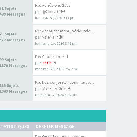
Re: Adhésions 2025
31 Sujets
par
@Claire84
499 Messages
lun. avr. 27, 2026 9:19 pm
Re: Accouchement, péridurale …
75 Sujets
par
valerie P
577 Messages
lun. janv. 19, 2026 8:48 pm
Re: Coatch sportif
99 Sujets
par
chris
1170 Messages
mer. mai 20, 2026 7:57 pm
Re: Nos conjoints : comment v…
115 Sujets
par
Mackiify-Gris
1863 Messages
mar. mai 12, 2026 6:13 pm
STATISTIQUES
DERNIER MESSAGE
Re: Qu’est ce que la politess…