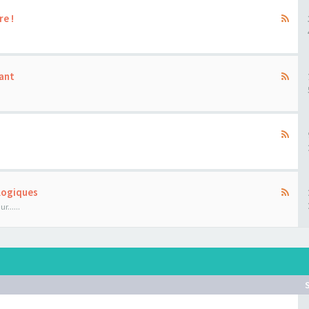
re !
ant
ologiques
......