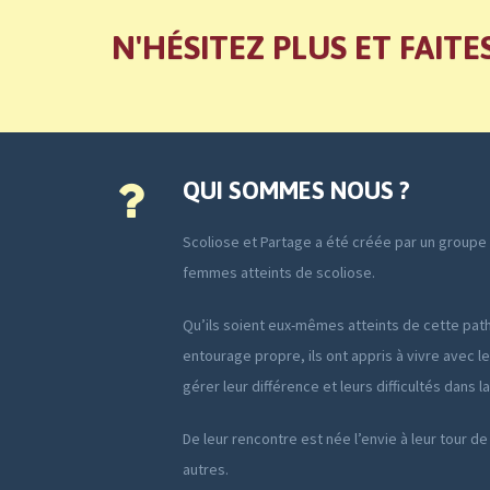
N'HÉSITEZ PLUS ET FAITE
QUI SOMMES NOUS ?
Scoliose et Partage a été créée par un group
femmes atteints de scoliose.
Qu’ils soient eux-mêmes atteints de cette path
entourage propre, ils ont appris à vivre avec le
gérer leur différence et leurs difficultés dans l
De leur rencontre est née l’envie à leur tour de
autres.