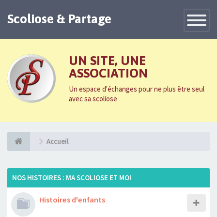
Scoliose & Partage
Toggle
Navigatio
UN SITE, UNE
ASSOCIATION
Un espace d'échanges pour ne plus être seul
avec sa scoliose
Accueil
NOS HISTOIRES : MA SCOLIOSE ET MOI
Histoires d'enfants