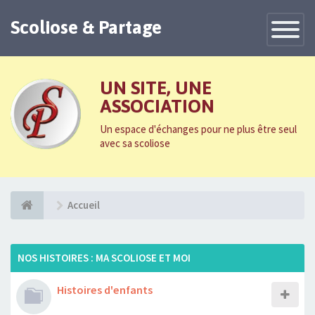
Scoliose & Partage
Toggle
Navigatio
UN SITE, UNE
ASSOCIATION
Un espace d'échanges pour ne plus être seul
avec sa scoliose
Accueil
NOS HISTOIRES : MA SCOLIOSE ET MOI
Histoires d'enfants