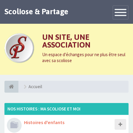
Scoliose & Partage
Toggle
Navigatio
UN SITE, UNE
ASSOCIATION
Un espace d'échanges pour ne plus être seul
avec sa scoliose
Accueil
NOS HISTOIRES : MA SCOLIOSE ET MOI
Histoires d'enfants