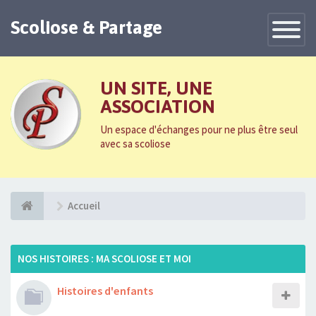
Scoliose & Partage
Toggle
Navigatio
UN SITE, UNE
ASSOCIATION
Un espace d'échanges pour ne plus être seul
avec sa scoliose
Accueil
NOS HISTOIRES : MA SCOLIOSE ET MOI
Histoires d'enfants