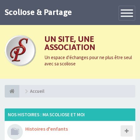
Scoliose & Partage
Toggle
Navigatio
UN SITE, UNE
ASSOCIATION
Un espace d'échanges pour ne plus être seul
avec sa scoliose
Accueil
NOS HISTOIRES : MA SCOLIOSE ET MOI
Histoires d'enfants