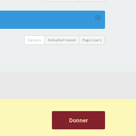
Options
0 résultat trouvé
Page
1
sur
1
Donner