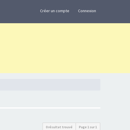
×
Créer un compte
Connexion
0 résultat trouvé
Page
1
sur
1