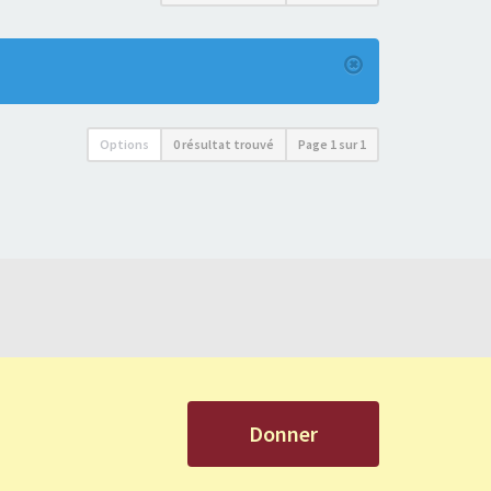
Options
0 résultat trouvé
Page
1
sur
1
Donner