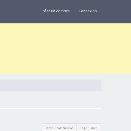
×
Créer un compte
Connexion
0 résultat trouvé
Page
1
sur
1