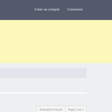
×
Créer un compte
Connexion
0 résultat trouvé
Page
1
sur
1