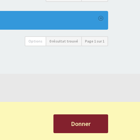
Options
0 résultat trouvé
Page
1
sur
1
Donner