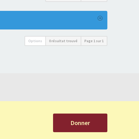
Options
0 résultat trouvé
Page
1
sur
1
Donner