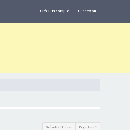
×
Créer un compte
Connexion
0 résultat trouvé
Page
1
sur
1