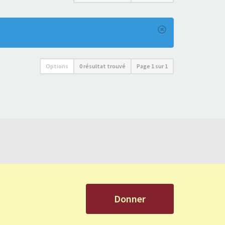
Options
0 résultat trouvé
Page
1
sur
1
Donner