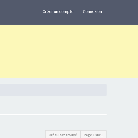
×
Créer un compte
Connexion
0 résultat trouvé
Page
1
sur
1