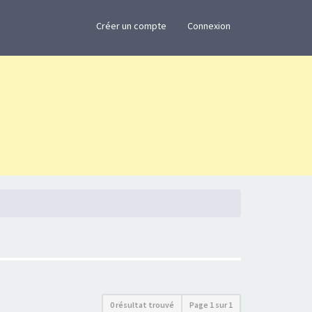
×
Créer un compte
Connexion
0 résultat trouvé
Page
1
sur
1