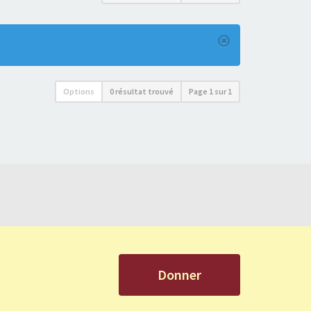
Options
0 résultat trouvé
Page
1
sur
1
Donner