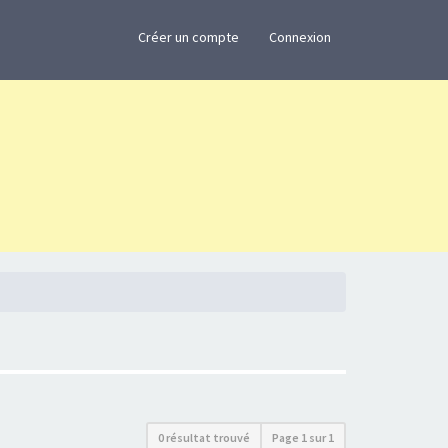
×
Créer un compte
Connexion
0 résultat trouvé
Page
1
sur
1