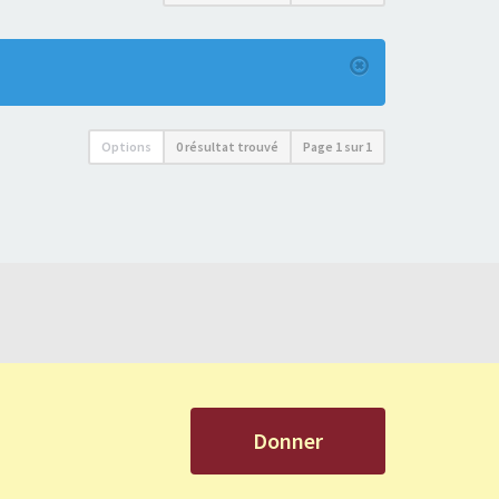
Options
0 résultat trouvé
Page
1
sur
1
Donner