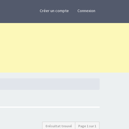
×
Créer un compte
Connexion
0 résultat trouvé
Page
1
sur
1