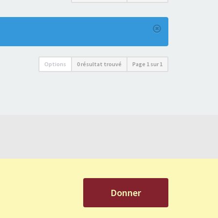
Options
0 résultat trouvé
Page
1
sur
1
Donner