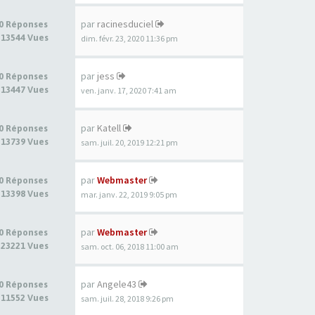
par
racinesduciel
0 Réponses
13544 Vues
dim. févr. 23, 2020 11:36 pm
par
jess
0 Réponses
13447 Vues
ven. janv. 17, 2020 7:41 am
par
Katell
0 Réponses
13739 Vues
sam. juil. 20, 2019 12:21 pm
par
Webmaster
0 Réponses
13398 Vues
mar. janv. 22, 2019 9:05 pm
par
Webmaster
0 Réponses
23221 Vues
sam. oct. 06, 2018 11:00 am
par
Angele43
0 Réponses
11552 Vues
sam. juil. 28, 2018 9:26 pm