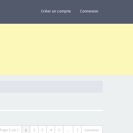
×
Créer un compte
Connexion
Page
1
sur
7
1
2
3
4
5
…
7
Suivante