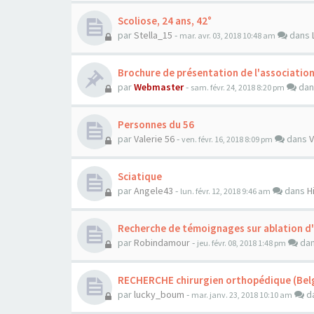
Scoliose, 24 ans, 42°
par
Stella_15
-
dans
mar. avr. 03, 2018 10:48 am
Brochure de présentation de l'associatio
par
Webmaster
-
da
sam. févr. 24, 2018 8:20 pm
Personnes du 56
par
Valerie 56
-
dans
V
ven. févr. 16, 2018 8:09 pm
Sciatique
par
Angele43
-
dans
H
lun. févr. 12, 2018 9:46 am
Recherche de témoignages sur ablation d
par
Robindamour
-
da
jeu. févr. 08, 2018 1:48 pm
RECHERCHE chirurgien orthopédique (Belg
par
lucky_boum
-
d
mar. janv. 23, 2018 10:10 am