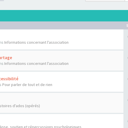
ns
Informations concernant l'association
artage
ns
Informations concernant l'association
essibilité
s
Pour parler de tout et de rien
stoires d'ados (opérés)
liose, soutien et répercussions psychologiques