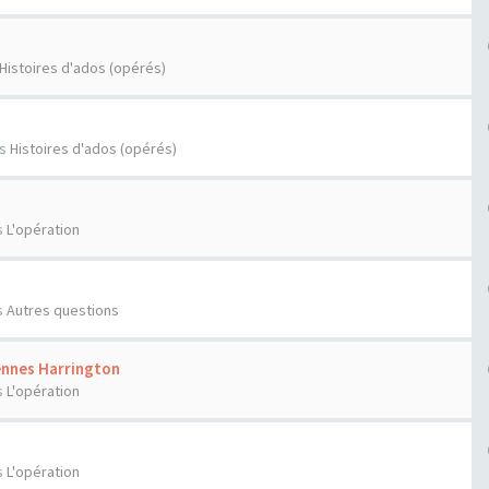
Histoires d'ados (opérés)
ns
Histoires d'ados (opérés)
s
L'opération
s
Autres questions
ennes Harrington
s
L'opération
s
L'opération