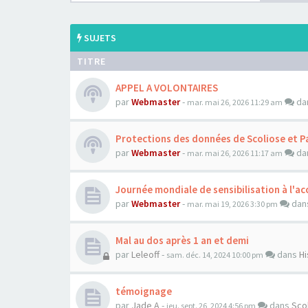
SUJETS
TITRE
APPEL A VOLONTAIRES
par
Webmaster
-
da
mar. mai 26, 2026 11:29 am
Protections des données de Scoliose et P
par
Webmaster
-
da
mar. mai 26, 2026 11:17 am
Journée mondiale de sensibilisation à l'acc
par
Webmaster
-
dan
mar. mai 19, 2026 3:30 pm
Mal au dos après 1 an et demi
par
Leleoff
-
dans
Hi
sam. déc. 14, 2024 10:00 pm
témoignage
par
Jade A
-
dans
Sco
jeu. sept. 26, 2024 4:56 pm