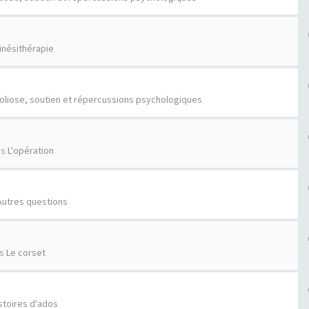
inésithérapie
oliose, soutien et répercussions psychologiques
ns
L'opération
Autres questions
ns
Le corset
stoires d'ados