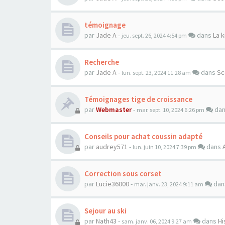
témoignage
par
Jade A
-
dans
La k
jeu. sept. 26, 2024 4:54 pm
Recherche
par
Jade A
-
dans
Sc
lun. sept. 23, 2024 11:28 am
Témoignages tige de croissance
par
Webmaster
-
da
mar. sept. 10, 2024 6:26 pm
Conseils pour achat coussin adapté
par
audrey571
-
dans
lun. juin 10, 2024 7:39 pm
Correction sous corset
par
Lucie36000
-
da
mar. janv. 23, 2024 9:11 am
Sejour au ski
par
Nath43
-
dans
Hi
sam. janv. 06, 2024 9:27 am