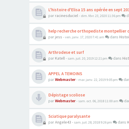
L'histoire d'Elisa 15 ans opérée en sept 20
par
racinesduciel
-
d
dim. févr. 23, 2020 11:36 pm
help recherche orthopediste montpellier 
par
jess
-
dans
Histo
ven. janv. 17, 2020 7:41 am
Arthrodese et surf
par
Katell
-
dans
His
sam. juil. 20, 2019 12:21 pm
APPEL A TEMOINS
par
Webmaster
-
da
mar. janv. 22, 2019 9:05 pm
Dépistage scoliose
par
Webmaster
-
da
sam. oct. 06, 2018 11:00 am
Sciatique paralysante
par
Angele43
-
dans
H
sam. juil. 28, 2018 9:26 pm