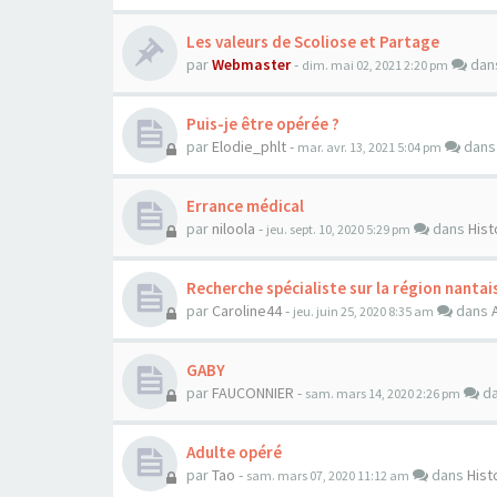
Les valeurs de Scoliose et Partage
par
Webmaster
-
dan
dim. mai 02, 2021 2:20 pm
Puis-je être opérée ?
par
Elodie_phlt
-
dan
mar. avr. 13, 2021 5:04 pm
Errance médical
par
niloola
-
dans
Hist
jeu. sept. 10, 2020 5:29 pm
Recherche spécialiste sur la région nantai
par
Caroline44
-
dans
jeu. juin 25, 2020 8:35 am
GABY
par
FAUCONNIER
-
d
sam. mars 14, 2020 2:26 pm
Adulte opéré
par
Tao
-
dans
Hist
sam. mars 07, 2020 11:12 am