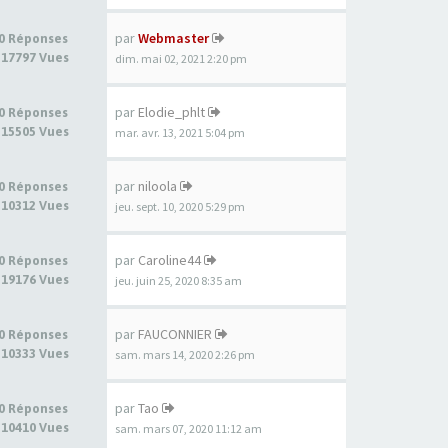
par
Webmaster
0 Réponses
17797 Vues
dim. mai 02, 2021 2:20 pm
par
Elodie_phlt
0 Réponses
15505 Vues
mar. avr. 13, 2021 5:04 pm
par
niloola
0 Réponses
10312 Vues
jeu. sept. 10, 2020 5:29 pm
par
Caroline44
0 Réponses
19176 Vues
jeu. juin 25, 2020 8:35 am
par
FAUCONNIER
0 Réponses
10333 Vues
sam. mars 14, 2020 2:26 pm
par
Tao
0 Réponses
10410 Vues
sam. mars 07, 2020 11:12 am