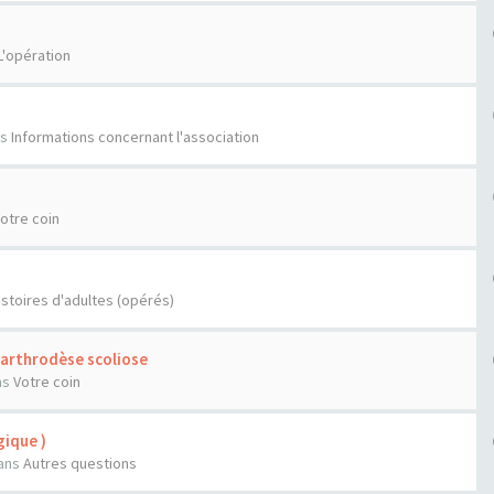
L'opération
n
ns
Informations concernant l'association
otre coin
istoires d'adultes (opérés)
'arthrodèse scoliose
ns
Votre coin
ique )
ans
Autres questions