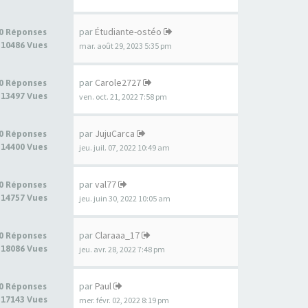
par
Étudiante-ostéo
0 Réponses
10486 Vues
mar. août 29, 2023 5:35 pm
par
Carole2727
0 Réponses
13497 Vues
ven. oct. 21, 2022 7:58 pm
par
JujuCarca
0 Réponses
14400 Vues
jeu. juil. 07, 2022 10:49 am
par
val77
0 Réponses
14757 Vues
jeu. juin 30, 2022 10:05 am
par
Claraaa_17
0 Réponses
18086 Vues
jeu. avr. 28, 2022 7:48 pm
par
Paul
0 Réponses
17143 Vues
mer. févr. 02, 2022 8:19 pm