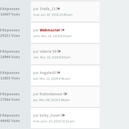
par
Stella_15
0 Réponses
16007 Vues
mar. avr. 03, 2018 10:48 am
par
Webmaster
0 Réponses
20151 Vues
sam. févr. 24, 2018 8:20 pm
par
Valerie 56
0 Réponses
16844 Vues
ven. févr. 16, 2018 8:09 pm
par
Angele43
0 Réponses
11855 Vues
lun. févr. 12, 2018 9:46 am
par
Robindamour
0 Réponses
17066 Vues
jeu. févr. 08, 2018 1:48 pm
par
lucky_boum
0 Réponses
44492 Vues
mar. janv. 23, 2018 10:10 am