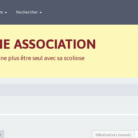
um
Rechercher
NE ASSOCIATION
e plus être seul avec sa scoliose
r
308 résultats trouvés