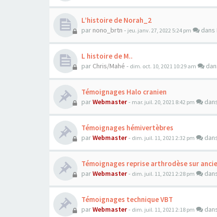
L’histoire de Norah_2
par
nono_brtn
-
dans
jeu. janv. 27, 2022 5:24 pm
L histoire de M..
par
Chris/Mahé
-
da
dim. oct. 10, 2021 10:29 am
Témoignages Halo cranien
par
Webmaster
-
dan
mar. juil. 20, 2021 8:42 pm
Témoignages hémivertèbres
par
Webmaster
-
dan
dim. juil. 11, 2021 2:32 pm
Témoignages reprise arthrodèse sur anci
par
Webmaster
-
dan
dim. juil. 11, 2021 2:28 pm
Témoignages technique VBT
par
Webmaster
-
dan
dim. juil. 11, 2021 2:18 pm