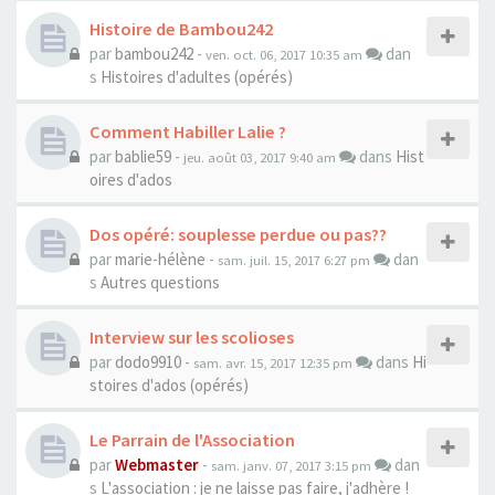
Histoire de Bambou242
par
bambou242
-
dan
ven. oct. 06, 2017 10:35 am
s
Histoires d'adultes (opérés)
Comment Habiller Lalie ?
par
bablie59
-
dans
Hist
jeu. août 03, 2017 9:40 am
oires d'ados
Dos opéré: souplesse perdue ou pas??
par
marie-hélène
-
dan
sam. juil. 15, 2017 6:27 pm
s
Autres questions
Interview sur les scolioses
par
dodo9910
-
dans
Hi
sam. avr. 15, 2017 12:35 pm
stoires d'ados (opérés)
Le Parrain de l'Association
par
Webmaster
-
dan
sam. janv. 07, 2017 3:15 pm
s
L'association : je ne laisse pas faire, j'adhère !