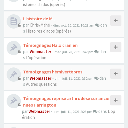
istoires d'ados (opérés)
L histoire de M..
par
Chris/Mahé
-
dan
dim. oct. 10, 2021 10:29 am
s
Histoires d'ados (opérés)
Témoignages Halo cranien
par
Webmaster
-
dan
mar. juil. 20, 2021 8:42 pm
s
L'opération
Témoignages hémivertèbres
par
Webmaster
-
dan
dim. juil. 11, 2021 2:32 pm
s
Autres questions
Témoignages reprise arthrodèse sur ancie
nnes Harrington
par
Webmaster
-
dans
L'op
dim. juil. 11, 2021 2:28 pm
ération