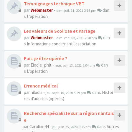
Témoignages technique VBT
par
Webmaster
-
dan
dim. juil. 11, 2021 2:18 pm
s
L'opération
Les valeurs de Scoliose et Partage
par
Webmaster
-
dan
dim. mai 02, 2021 2:20 pm
s
Informations concernant l'association
Puis-je être opérée ?
par
Elodie_phlt
-
dan
mar. avr. 13, 2021 5:04 pm
s
L'opération
Errance médical
par
niloola
-
dans
Histoi
jeu. sept. 10, 2020 5:29 pm
res d'adultes (opérés)
Recherche spécialiste sur la région nantais
e
par
Caroline44
-
dans
Autres
jeu. juin 25, 2020 8:35 am