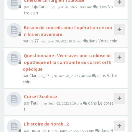
Cherche chirurgien Toulouse
par
JujuCarca
-
dans
Vo
jeu. juil. 07, 2022 10:49 am
tre coin
Besoin de conseils pour l'opération de mo
n fils en novembre
par
val77
-
dans
Votre coin
jeu. juin 30, 2022 10:05 am
Questionnaire : Vivre avec une scoliose idi
opathique et la contrainte du corset orth
opédique
par
Claraaa_17
-
dans
Votre
jeu. avr. 28, 2022 7:48 pm
coin
Corset Scoliose
par
Paul
-
dans
Le corse
mer. févr. 02, 2022 8:19 pm
t
L’histoire de Norah_2
par
nono_brtn
-
dans
H
jeu. janv. 27, 2022 5:24 pm