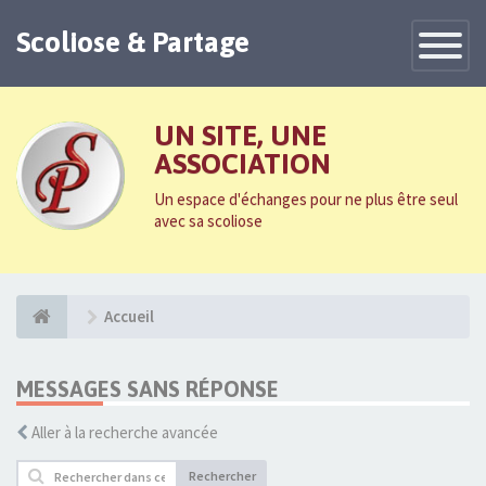
Scoliose & Partage
Toggle
Navigatio
UN SITE, UNE
ASSOCIATION
Un espace d'échanges pour ne plus être seul
avec sa scoliose
Accueil
MESSAGES SANS RÉPONSE
Aller à la recherche avancée
Rechercher