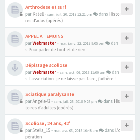
Arthrodese et surf
par
Katell
-
dans
Histoi
sam. juil. 20, 2019 12:21 pm
res d'ados (opérés)
APPEL A TEMOINS
par
Webmaster
-
dan
mar. janv. 22, 2019 9:05 pm
s
Pour parler de tout et de rien
Dépistage scoliose
par
Webmaster
-
dan
sam. oct. 06, 2018 11:00 am
s
L'association : je ne laisse pas faire, j'adhère !
Sciatique paralysante
par
Angele43
-
dans
His
sam. juil. 28, 2018 9:26 pm
toires d'adultes (opérés)
Scoliose, 24 ans, 42°
par
Stella_15
-
dans
L'o
mar. avr. 03, 2018 10:48 am
pération