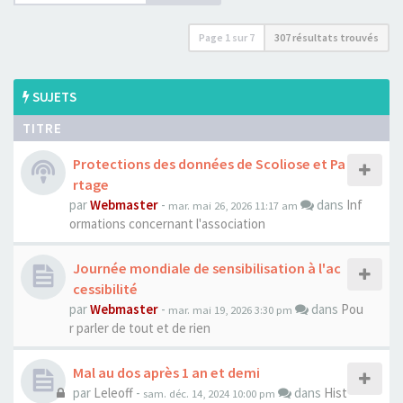
Page
1
sur
7
307 résultats trouvés
SUJETS
TITRE
Protections des données de Scoliose et Pa
rtage
par
Webmaster
-
dans
Inf
mar. mai 26, 2026 11:17 am
ormations concernant l'association
Journée mondiale de sensibilisation à l'ac
cessibilité
par
Webmaster
-
dans
Pou
mar. mai 19, 2026 3:30 pm
r parler de tout et de rien
Mal au dos après 1 an et demi
par
Leleoff
-
dans
Hist
sam. déc. 14, 2024 10:00 pm