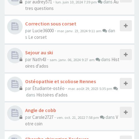
par
audrey571
-
dans
Au
lun. juin 10, 2024 7:39 pm
tres questions
Correction sous corset
par
Lucie36000
-
dan
mar. janv. 23, 2024 9:11 am
s
Le corset
Sejour au ski
par
Nath43
-
dans
Hist
sam. janv. 06, 2024 9:27 am
oires d'ados
Ostéopathie et scoliose Rennes
par
Étudiante-ostéo
-
mar. août 29, 2023 5:35 pm
dans
Histoires d'ados
Angle de cobb
par
Carole2727
-
dans
V
ven. oct. 21, 2022 7:58 pm
otre coin