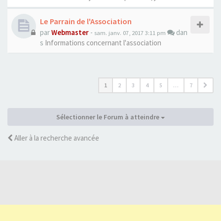
Le Parrain de l'Association
par
Webmaster
-
dan
sam. janv. 07, 2017 3:11 pm
s
Informations concernant l'association
1
2
3
4
5
…
7
Sélectionner le Forum à atteindre
Aller à la recherche avancée