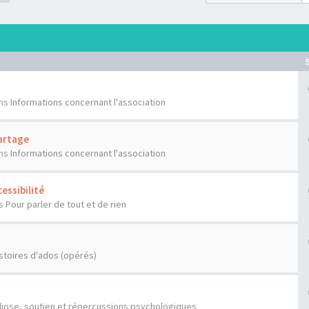
ns
Informations concernant l'association
artage
ns
Informations concernant l'association
essibilité
s
Pour parler de tout et de rien
stoires d'ados (opérés)
liose, soutien et répercussions psychologiques