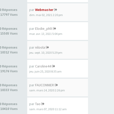
par
Webmaster
0 Réponses
17797 Vues
dim. mai 02, 2021 2:20 pm
par
Elodie_phlt
0 Réponses
15505 Vues
mar. avr. 13, 2021 5:04 pm
par
niloola
0 Réponses
10312 Vues
jeu. sept. 10, 2020 5:29 pm
par
Caroline44
0 Réponses
19176 Vues
jeu. juin 25, 2020 8:35 am
par
FAUCONNIER
0 Réponses
10333 Vues
sam. mars 14, 2020 2:26 pm
par
Tao
0 Réponses
10410 Vues
sam. mars 07, 2020 11:12 am