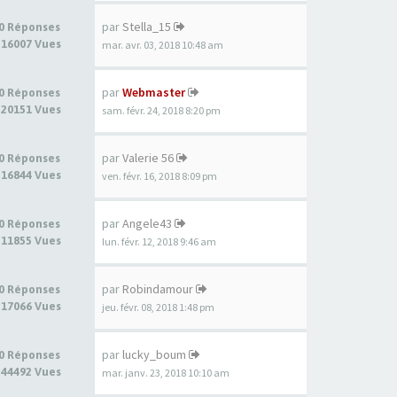
par
Stella_15
0 Réponses
16007 Vues
mar. avr. 03, 2018 10:48 am
par
Webmaster
0 Réponses
20151 Vues
sam. févr. 24, 2018 8:20 pm
par
Valerie 56
0 Réponses
16844 Vues
ven. févr. 16, 2018 8:09 pm
par
Angele43
0 Réponses
11855 Vues
lun. févr. 12, 2018 9:46 am
par
Robindamour
0 Réponses
17066 Vues
jeu. févr. 08, 2018 1:48 pm
par
lucky_boum
0 Réponses
44492 Vues
mar. janv. 23, 2018 10:10 am