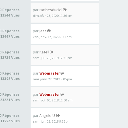
par
racinesduciel
0 Réponses
13544 Vues
dim. févr. 23, 2020 11:36 pm
par
jess
0 Réponses
13447 Vues
ven. janv. 17, 2020 7:41 am
par
Katell
0 Réponses
13739 Vues
sam. juil. 20, 2019 12:21 pm
par
Webmaster
0 Réponses
13398 Vues
mar. janv. 22, 2019 9:05 pm
par
Webmaster
0 Réponses
23221 Vues
sam. oct. 06, 2018 11:00 am
par
Angele43
0 Réponses
11552 Vues
sam. juil. 28, 2018 9:26 pm