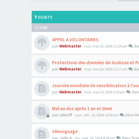
SUJETS
TITRE
APPEL A VOLONTAIRES
par
Webmaster
-
da
mar. mai 26, 2026 11:29 am
Protections des données de Scoliose et P
par
Webmaster
-
da
mar. mai 26, 2026 11:17 am
Journée mondiale de sensibilisation à l'acc
par
Webmaster
-
dan
mar. mai 19, 2026 3:30 pm
Mal au dos après 1 an et demi
par
Leleoff
-
dans
Hi
sam. déc. 14, 2024 10:00 pm
témoignage
par
Jade A
-
dans
Sco
jeu. sept. 26, 2024 4:56 pm