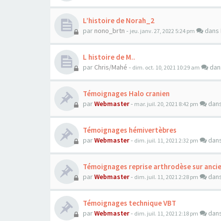
L’histoire de Norah_2
par
nono_brtn
-
dans
jeu. janv. 27, 2022 5:24 pm
L histoire de M..
par
Chris/Mahé
-
da
dim. oct. 10, 2021 10:29 am
Témoignages Halo cranien
par
Webmaster
-
dan
mar. juil. 20, 2021 8:42 pm
Témoignages hémivertèbres
par
Webmaster
-
dan
dim. juil. 11, 2021 2:32 pm
Témoignages reprise arthrodèse sur anci
par
Webmaster
-
dan
dim. juil. 11, 2021 2:28 pm
Témoignages technique VBT
par
Webmaster
-
dan
dim. juil. 11, 2021 2:18 pm