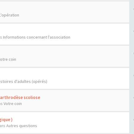
L'opération
n
ns
Informations concernant l'association
otre coin
istoires d'adultes (opérés)
'arthrodèse scoliose
ns
Votre coin
ique )
ans
Autres questions