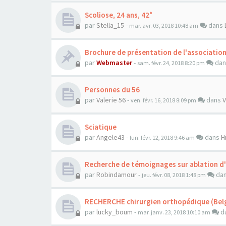
Scoliose, 24 ans, 42°
par
Stella_15
-
dans
mar. avr. 03, 2018 10:48 am
Brochure de présentation de l'associatio
par
Webmaster
-
da
sam. févr. 24, 2018 8:20 pm
Personnes du 56
par
Valerie 56
-
dans
V
ven. févr. 16, 2018 8:09 pm
Sciatique
par
Angele43
-
dans
H
lun. févr. 12, 2018 9:46 am
Recherche de témoignages sur ablation d
par
Robindamour
-
da
jeu. févr. 08, 2018 1:48 pm
RECHERCHE chirurgien orthopédique (Belg
par
lucky_boum
-
d
mar. janv. 23, 2018 10:10 am