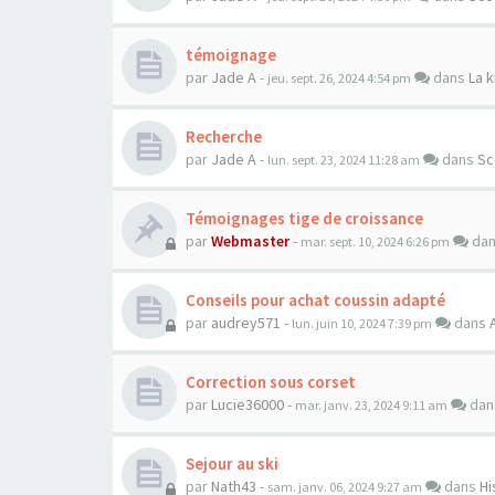
témoignage
par
Jade A
-
dans
La k
jeu. sept. 26, 2024 4:54 pm
Recherche
par
Jade A
-
dans
Sc
lun. sept. 23, 2024 11:28 am
Témoignages tige de croissance
par
Webmaster
-
da
mar. sept. 10, 2024 6:26 pm
Conseils pour achat coussin adapté
par
audrey571
-
dans
lun. juin 10, 2024 7:39 pm
Correction sous corset
par
Lucie36000
-
da
mar. janv. 23, 2024 9:11 am
Sejour au ski
par
Nath43
-
dans
Hi
sam. janv. 06, 2024 9:27 am