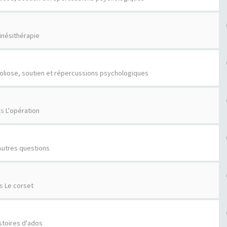
inésithérapie
oliose, soutien et répercussions psychologiques
ns
L'opération
Autres questions
ns
Le corset
stoires d'ados