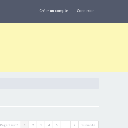
×
Créer un compte
Connexion
Page
1
sur
7
1
2
3
4
5
…
7
Suivante