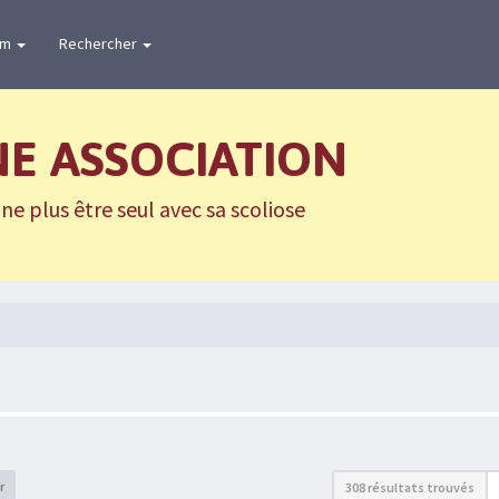
um
Rechercher
NE ASSOCIATION
e plus être seul avec sa scoliose
r
308 résultats trouvés