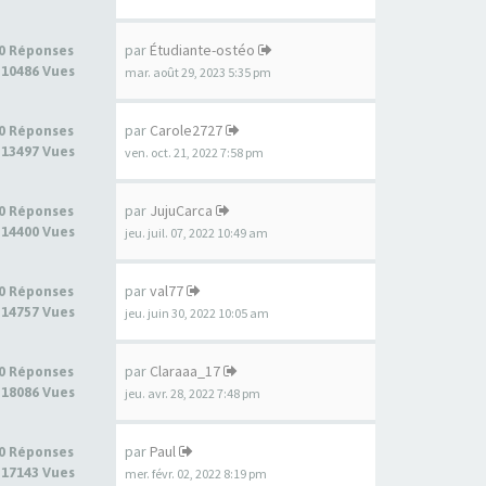
par
Étudiante-ostéo
0 Réponses
10486 Vues
mar. août 29, 2023 5:35 pm
par
Carole2727
0 Réponses
13497 Vues
ven. oct. 21, 2022 7:58 pm
par
JujuCarca
0 Réponses
14400 Vues
jeu. juil. 07, 2022 10:49 am
par
val77
0 Réponses
14757 Vues
jeu. juin 30, 2022 10:05 am
par
Claraaa_17
0 Réponses
18086 Vues
jeu. avr. 28, 2022 7:48 pm
par
Paul
0 Réponses
17143 Vues
mer. févr. 02, 2022 8:19 pm