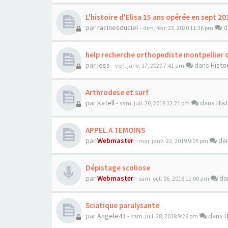
L'histoire d'Elisa 15 ans opérée en sept 20
par
racinesduciel
-
d
dim. févr. 23, 2020 11:36 pm
help recherche orthopediste montpellier 
par
jess
-
dans
Histo
ven. janv. 17, 2020 7:41 am
Arthrodese et surf
par
Katell
-
dans
His
sam. juil. 20, 2019 12:21 pm
APPEL A TEMOINS
par
Webmaster
-
da
mar. janv. 22, 2019 9:05 pm
Dépistage scoliose
par
Webmaster
-
da
sam. oct. 06, 2018 11:00 am
Sciatique paralysante
par
Angele43
-
dans
H
sam. juil. 28, 2018 9:26 pm