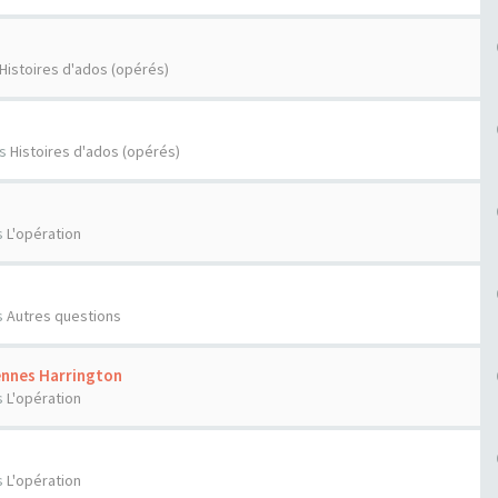
Histoires d'ados (opérés)
ns
Histoires d'ados (opérés)
s
L'opération
s
Autres questions
ennes Harrington
s
L'opération
s
L'opération