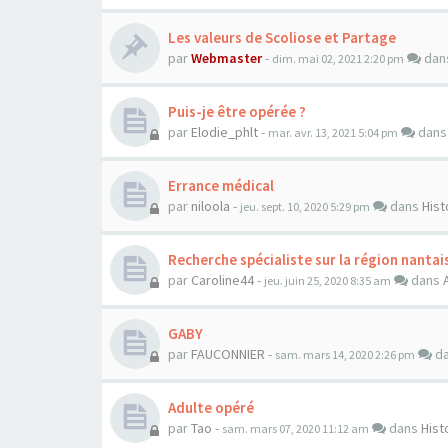
Les valeurs de Scoliose et Partage
par
Webmaster
-
dan
dim. mai 02, 2021 2:20 pm
Puis-je être opérée ?
par
Elodie_phlt
-
dan
mar. avr. 13, 2021 5:04 pm
Errance médical
par
niloola
-
dans
Hist
jeu. sept. 10, 2020 5:29 pm
Recherche spécialiste sur la région nantai
par
Caroline44
-
dans
jeu. juin 25, 2020 8:35 am
GABY
par
FAUCONNIER
-
d
sam. mars 14, 2020 2:26 pm
Adulte opéré
par
Tao
-
dans
Hist
sam. mars 07, 2020 11:12 am