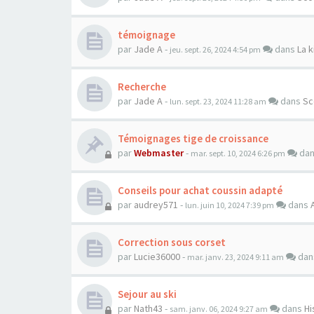
témoignage
par
Jade A
-
dans
La k
jeu. sept. 26, 2024 4:54 pm
Recherche
par
Jade A
-
dans
Sc
lun. sept. 23, 2024 11:28 am
Témoignages tige de croissance
par
Webmaster
-
da
mar. sept. 10, 2024 6:26 pm
Conseils pour achat coussin adapté
par
audrey571
-
dans
lun. juin 10, 2024 7:39 pm
Correction sous corset
par
Lucie36000
-
da
mar. janv. 23, 2024 9:11 am
Sejour au ski
par
Nath43
-
dans
Hi
sam. janv. 06, 2024 9:27 am