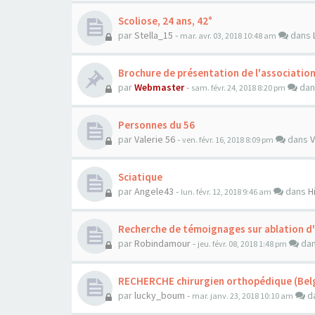
Scoliose, 24 ans, 42°
par
Stella_15
-
dans
mar. avr. 03, 2018 10:48 am
Brochure de présentation de l'associatio
par
Webmaster
-
da
sam. févr. 24, 2018 8:20 pm
Personnes du 56
par
Valerie 56
-
dans
V
ven. févr. 16, 2018 8:09 pm
Sciatique
par
Angele43
-
dans
H
lun. févr. 12, 2018 9:46 am
Recherche de témoignages sur ablation d
par
Robindamour
-
da
jeu. févr. 08, 2018 1:48 pm
RECHERCHE chirurgien orthopédique (Belg
par
lucky_boum
-
d
mar. janv. 23, 2018 10:10 am