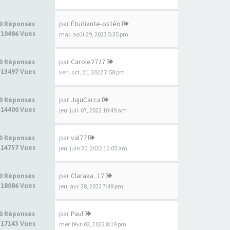
par
Étudiante-ostéo
0 Réponses
10486 Vues
mar. août 29, 2023 5:35 pm
par
Carole2727
0 Réponses
13497 Vues
ven. oct. 21, 2022 7:58 pm
par
JujuCarca
0 Réponses
14400 Vues
jeu. juil. 07, 2022 10:49 am
par
val77
0 Réponses
14757 Vues
jeu. juin 30, 2022 10:05 am
par
Claraaa_17
0 Réponses
18086 Vues
jeu. avr. 28, 2022 7:48 pm
par
Paul
0 Réponses
17143 Vues
mer. févr. 02, 2022 8:19 pm