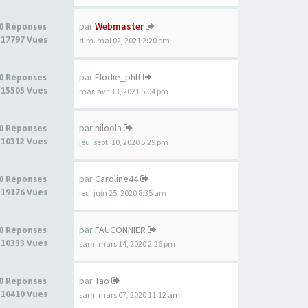
par
Webmaster
0 Réponses
17797 Vues
dim. mai 02, 2021 2:20 pm
par
Elodie_phlt
0 Réponses
15505 Vues
mar. avr. 13, 2021 5:04 pm
par
niloola
0 Réponses
10312 Vues
jeu. sept. 10, 2020 5:29 pm
par
Caroline44
0 Réponses
19176 Vues
jeu. juin 25, 2020 8:35 am
par
FAUCONNIER
0 Réponses
10333 Vues
sam. mars 14, 2020 2:26 pm
par
Tao
0 Réponses
10410 Vues
sam. mars 07, 2020 11:12 am