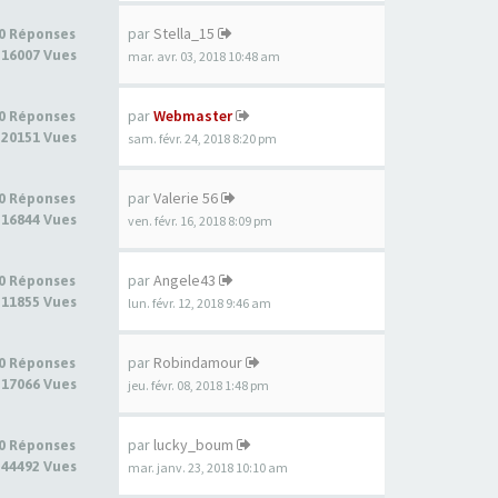
par
Stella_15
0 Réponses
16007 Vues
mar. avr. 03, 2018 10:48 am
par
Webmaster
0 Réponses
20151 Vues
sam. févr. 24, 2018 8:20 pm
par
Valerie 56
0 Réponses
16844 Vues
ven. févr. 16, 2018 8:09 pm
par
Angele43
0 Réponses
11855 Vues
lun. févr. 12, 2018 9:46 am
par
Robindamour
0 Réponses
17066 Vues
jeu. févr. 08, 2018 1:48 pm
par
lucky_boum
0 Réponses
44492 Vues
mar. janv. 23, 2018 10:10 am