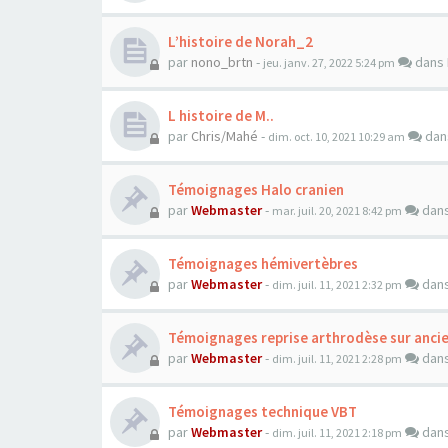
L’histoire de Norah_2
par
nono_brtn
-
dans
jeu. janv. 27, 2022 5:24 pm
L histoire de M..
par
Chris/Mahé
-
da
dim. oct. 10, 2021 10:29 am
Témoignages Halo cranien
par
Webmaster
-
dan
mar. juil. 20, 2021 8:42 pm
Témoignages hémivertèbres
par
Webmaster
-
dan
dim. juil. 11, 2021 2:32 pm
Témoignages reprise arthrodèse sur anci
par
Webmaster
-
dan
dim. juil. 11, 2021 2:28 pm
Témoignages technique VBT
par
Webmaster
-
dan
dim. juil. 11, 2021 2:18 pm