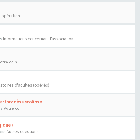
L'opération
n
ns
Informations concernant l'association
otre coin
istoires d'adultes (opérés)
'arthrodèse scoliose
ns
Votre coin
ique )
ans
Autres questions