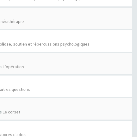
inésithérapie
oliose, soutien et répercussions psychologiques
ns
L'opération
Autres questions
ns
Le corset
stoires d'ados