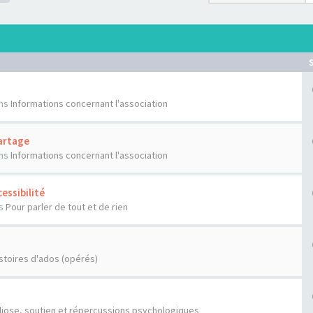
ns
Informations concernant l'association
artage
ns
Informations concernant l'association
essibilité
s
Pour parler de tout et de rien
stoires d'ados (opérés)
liose, soutien et répercussions psychologiques