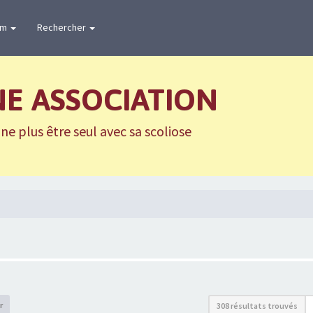
um
Rechercher
NE ASSOCIATION
e plus être seul avec sa scoliose
r
308 résultats trouvés