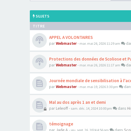
SUJETS
TITRE
APPEL A VOLONTAIRES
par
Webmaster
-
da
mar. mai 26, 2026 11:29 am
Protections des données de Scoliose et P
par
Webmaster
-
da
mar. mai 26, 2026 11:17 am
Journée mondiale de sensibilisation à l'acc
par
Webmaster
-
dan
mar. mai 19, 2026 3:30 pm
Mal au dos après 1 an et demi
par
Leleoff
-
dans
Hi
sam. déc. 14, 2024 10:00 pm
témoignage
par
Jade A
-
dans
Sco
jeu. sept. 26, 2024 4:56 pm