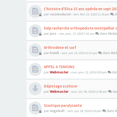
L'histoire d'Elisa 15 ans opérée en sept 20
par
racinesduciel
-
d
dim. févr. 23, 2020 11:36 pm
help recherche orthopediste montpellier 
par
jess
-
dans
Histo
ven. janv. 17, 2020 7:41 am
Arthrodese et surf
par
Katell
-
dans
His
sam. juil. 20, 2019 12:21 pm
APPEL A TEMOINS
par
Webmaster
-
da
mar. janv. 22, 2019 9:05 pm
Dépistage scoliose
par
Webmaster
-
da
sam. oct. 06, 2018 11:00 am
Sciatique paralysante
par
Angele43
-
dans
H
sam. juil. 28, 2018 9:26 pm