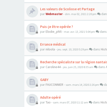
Les valeurs de Scoliose et Partage
par
Webmaster
-
dan
dim. mai 02, 2021 2:20 pm
Puis-je être opérée ?
par
Elodie_phlt
-
dan
mar. avr. 13, 2021 5:04 pm
Errance médical
par
niloola
-
dans
Hist
jeu. sept. 10, 2020 5:29 pm
Recherche spécialiste sur la région nantai
par
Caroline44
-
dans
jeu. juin 25, 2020 8:35 am
GABY
par
FAUCONNIER
-
d
sam. mars 14, 2020 2:26 pm
Adulte opéré
par
Tao
-
dans
Hist
sam. mars 07, 2020 11:12 am