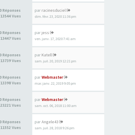
par
racinesduciel
0 Réponses
13544 Vues
dim. févr. 23, 2020 11:36 pm
par
jess
0 Réponses
13447 Vues
ven. janv. 17, 2020 7:41 am
par
Katell
0 Réponses
13739 Vues
sam. juil. 20, 2019 12:21 pm
par
Webmaster
0 Réponses
13398 Vues
mar. janv. 22, 2019 9:05 pm
par
Webmaster
0 Réponses
23221 Vues
sam. oct. 06, 2018 11:00 am
par
Angele43
0 Réponses
11552 Vues
sam. juil. 28, 2018 9:26 pm