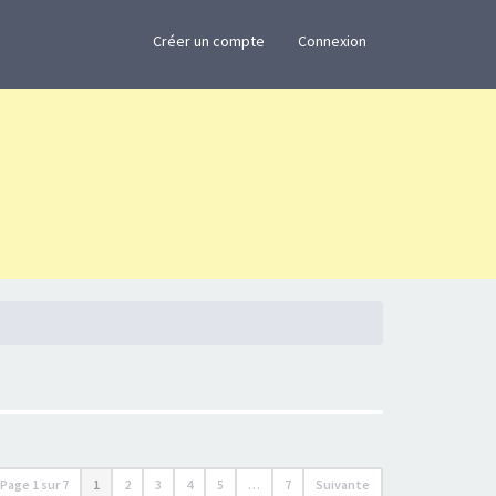
×
Créer un compte
Connexion
Page
1
sur
7
1
2
3
4
5
…
7
Suivante