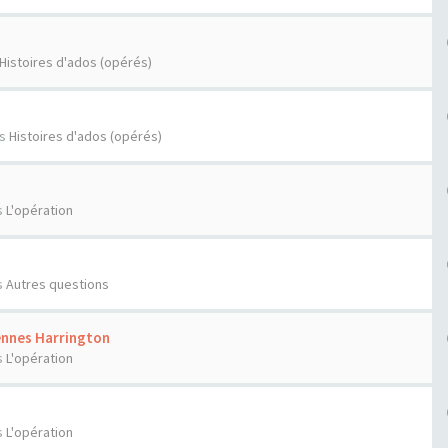
Histoires d'ados (opérés)
ns
Histoires d'ados (opérés)
s
L'opération
s
Autres questions
ennes Harrington
s
L'opération
s
L'opération