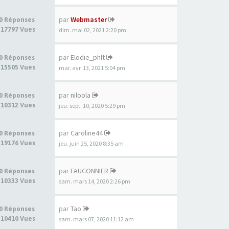
par
Webmaster
0 Réponses
17797 Vues
dim. mai 02, 2021 2:20 pm
par
Elodie_phlt
0 Réponses
15505 Vues
mar. avr. 13, 2021 5:04 pm
par
niloola
0 Réponses
10312 Vues
jeu. sept. 10, 2020 5:29 pm
par
Caroline44
0 Réponses
19176 Vues
jeu. juin 25, 2020 8:35 am
par
FAUCONNIER
0 Réponses
10333 Vues
sam. mars 14, 2020 2:26 pm
par
Tao
0 Réponses
10410 Vues
sam. mars 07, 2020 11:12 am