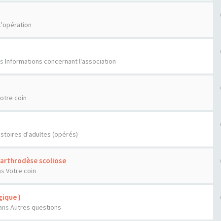
L'opération
n
ns
Informations concernant l'association
otre coin
istoires d'adultes (opérés)
'arthrodèse scoliose
ns
Votre coin
ique )
ans
Autres questions