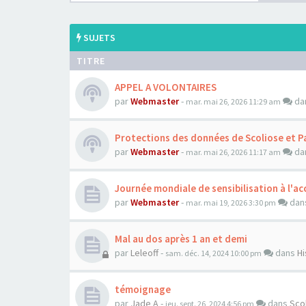
SUJETS
TITRE
APPEL A VOLONTAIRES
par
Webmaster
-
da
mar. mai 26, 2026 11:29 am
Protections des données de Scoliose et P
par
Webmaster
-
da
mar. mai 26, 2026 11:17 am
Journée mondiale de sensibilisation à l'acc
par
Webmaster
-
dan
mar. mai 19, 2026 3:30 pm
Mal au dos après 1 an et demi
par
Leleoff
-
dans
Hi
sam. déc. 14, 2024 10:00 pm
témoignage
par
Jade A
-
dans
Sco
jeu. sept. 26, 2024 4:56 pm