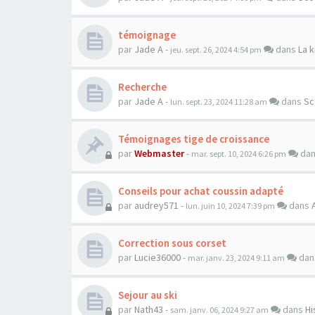
témoignage
par
Jade A
-
dans
La k
jeu. sept. 26, 2024 4:54 pm
Recherche
par
Jade A
-
dans
Sc
lun. sept. 23, 2024 11:28 am
Témoignages tige de croissance
par
Webmaster
-
da
mar. sept. 10, 2024 6:26 pm
Conseils pour achat coussin adapté
par
audrey571
-
dans
lun. juin 10, 2024 7:39 pm
Correction sous corset
par
Lucie36000
-
da
mar. janv. 23, 2024 9:11 am
Sejour au ski
par
Nath43
-
dans
Hi
sam. janv. 06, 2024 9:27 am