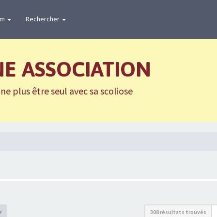
um
Rechercher
NE ASSOCIATION
e plus être seul avec sa scoliose
r
308 résultats trouvés