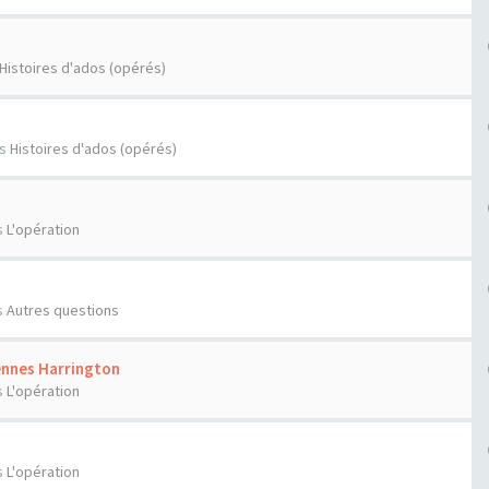
Histoires d'ados (opérés)
ns
Histoires d'ados (opérés)
s
L'opération
s
Autres questions
ennes Harrington
s
L'opération
s
L'opération