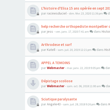
L'histoire d'Elisa 15 ans opérée en sept 20
par
racinesduciel
-
d
dim. févr. 23, 2020 11:36 pm
help recherche orthopediste montpellier 
par
jess
-
dans
Histo
ven. janv. 17, 2020 7:41 am
Arthrodese et surf
par
Katell
-
dans
His
sam. juil. 20, 2019 12:21 pm
APPEL A TEMOINS
par
Webmaster
-
da
mar. janv. 22, 2019 9:05 pm
Dépistage scoliose
par
Webmaster
-
da
sam. oct. 06, 2018 11:00 am
Sciatique paralysante
par
Angele43
-
dans
H
sam. juil. 28, 2018 9:26 pm