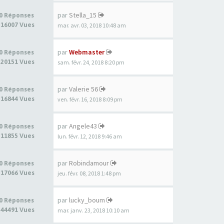
par
Stella_15
0 Réponses
16007 Vues
mar. avr. 03, 2018 10:48 am
par
Webmaster
0 Réponses
20151 Vues
sam. févr. 24, 2018 8:20 pm
par
Valerie 56
0 Réponses
16844 Vues
ven. févr. 16, 2018 8:09 pm
par
Angele43
0 Réponses
11855 Vues
lun. févr. 12, 2018 9:46 am
par
Robindamour
0 Réponses
17066 Vues
jeu. févr. 08, 2018 1:48 pm
par
lucky_boum
0 Réponses
44491 Vues
mar. janv. 23, 2018 10:10 am