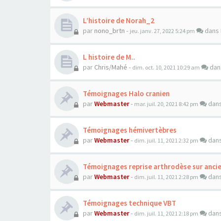
L’histoire de Norah_2
par
nono_brtn
-
dans
jeu. janv. 27, 2022 5:24 pm
L histoire de M..
par
Chris/Mahé
-
da
dim. oct. 10, 2021 10:29 am
Témoignages Halo cranien
par
Webmaster
-
dan
mar. juil. 20, 2021 8:42 pm
Témoignages hémivertèbres
par
Webmaster
-
dan
dim. juil. 11, 2021 2:32 pm
Témoignages reprise arthrodèse sur anci
par
Webmaster
-
dan
dim. juil. 11, 2021 2:28 pm
Témoignages technique VBT
par
Webmaster
-
dan
dim. juil. 11, 2021 2:18 pm