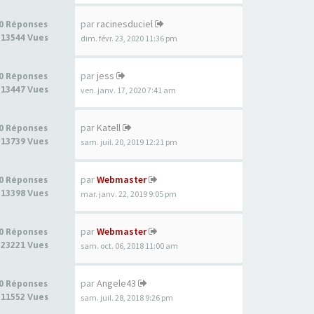
par
racinesduciel
0 Réponses
13544 Vues
dim. févr. 23, 2020 11:36 pm
par
jess
0 Réponses
13447 Vues
ven. janv. 17, 2020 7:41 am
par
Katell
0 Réponses
13739 Vues
sam. juil. 20, 2019 12:21 pm
par
Webmaster
0 Réponses
13398 Vues
mar. janv. 22, 2019 9:05 pm
par
Webmaster
0 Réponses
23221 Vues
sam. oct. 06, 2018 11:00 am
par
Angele43
0 Réponses
11552 Vues
sam. juil. 28, 2018 9:26 pm