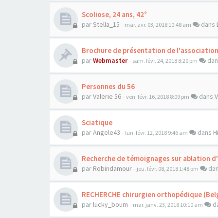
Scoliose, 24 ans, 42°
par
Stella_15
-
dans
mar. avr. 03, 2018 10:48 am
Brochure de présentation de l'associatio
par
Webmaster
-
da
sam. févr. 24, 2018 8:20 pm
Personnes du 56
par
Valerie 56
-
dans
V
ven. févr. 16, 2018 8:09 pm
Sciatique
par
Angele43
-
dans
H
lun. févr. 12, 2018 9:46 am
Recherche de témoignages sur ablation d
par
Robindamour
-
da
jeu. févr. 08, 2018 1:48 pm
RECHERCHE chirurgien orthopédique (Belg
par
lucky_boum
-
d
mar. janv. 23, 2018 10:10 am