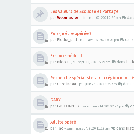
Les valeurs de Scoliose et Partage
par
Webmaster
-
dan
dim. mai 02, 2021 2:20 pm
Puis-je être opérée ?
par
Elodie_phlt
-
dan
mar. avr. 13, 2021 5:04 pm
Errance médical
par
niloola
-
dans
Hist
jeu. sept. 10, 2020 5:29 pm
Recherche spécialiste sur la région nantai
par
Caroline44
-
dans
jeu. juin 25, 2020 8:35 am
GABY
par
FAUCONNIER
-
d
sam. mars 14, 2020 2:26 pm
Adulte opéré
par
Tao
-
dans
Hist
sam. mars 07, 2020 11:12 am