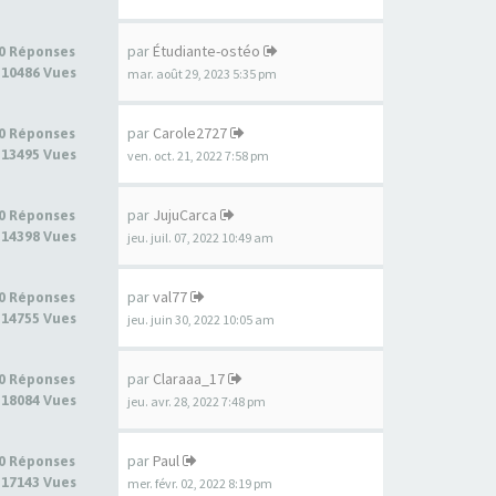
par
Étudiante-ostéo
0 Réponses
10486 Vues
mar. août 29, 2023 5:35 pm
par
Carole2727
0 Réponses
13495 Vues
ven. oct. 21, 2022 7:58 pm
par
JujuCarca
0 Réponses
14398 Vues
jeu. juil. 07, 2022 10:49 am
par
val77
0 Réponses
14755 Vues
jeu. juin 30, 2022 10:05 am
par
Claraaa_17
0 Réponses
18084 Vues
jeu. avr. 28, 2022 7:48 pm
par
Paul
0 Réponses
17143 Vues
mer. févr. 02, 2022 8:19 pm