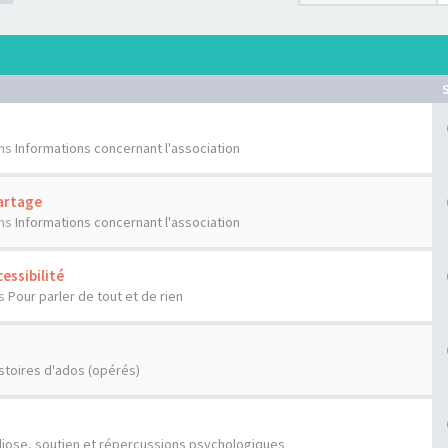
ns
Informations concernant l'association
artage
ns
Informations concernant l'association
essibilité
s
Pour parler de tout et de rien
stoires d'ados (opérés)
liose, soutien et répercussions psychologiques