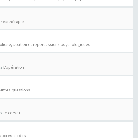
inésithérapie
oliose, soutien et répercussions psychologiques
ns
L'opération
Autres questions
ns
Le corset
stoires d'ados