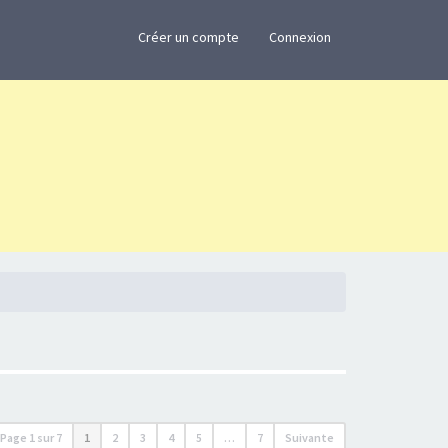
×
Créer un compte
Connexion
Page
1
sur
7
1
2
3
4
5
…
7
Suivante