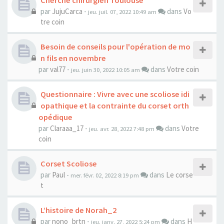
Cherche chirurgien Toulouse
par
JujuCarca
-
dans
Vo
jeu. juil. 07, 2022 10:49 am
tre coin
Besoin de conseils pour l'opération de mo
n fils en novembre
par
val77
-
dans
Votre coin
jeu. juin 30, 2022 10:05 am
Questionnaire : Vivre avec une scoliose idi
opathique et la contrainte du corset orth
opédique
par
Claraaa_17
-
dans
Votre
jeu. avr. 28, 2022 7:48 pm
coin
Corset Scoliose
par
Paul
-
dans
Le corse
mer. févr. 02, 2022 8:19 pm
t
L’histoire de Norah_2
par
nono_brtn
-
dans
H
jeu. janv. 27, 2022 5:24 pm