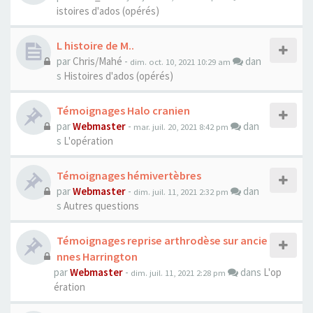
istoires d'ados (opérés)
L histoire de M..
par
Chris/Mahé
-
dan
dim. oct. 10, 2021 10:29 am
s
Histoires d'ados (opérés)
Témoignages Halo cranien
par
Webmaster
-
dan
mar. juil. 20, 2021 8:42 pm
s
L'opération
Témoignages hémivertèbres
par
Webmaster
-
dan
dim. juil. 11, 2021 2:32 pm
s
Autres questions
Témoignages reprise arthrodèse sur ancie
nnes Harrington
par
Webmaster
-
dans
L'op
dim. juil. 11, 2021 2:28 pm
ération