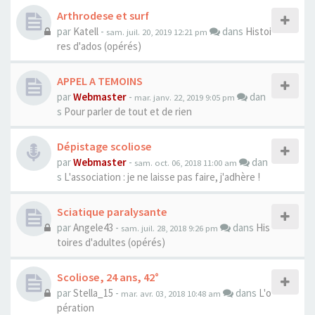
Arthrodese et surf
par
Katell
-
dans
Histoi
sam. juil. 20, 2019 12:21 pm
res d'ados (opérés)
APPEL A TEMOINS
par
Webmaster
-
dan
mar. janv. 22, 2019 9:05 pm
s
Pour parler de tout et de rien
Dépistage scoliose
par
Webmaster
-
dan
sam. oct. 06, 2018 11:00 am
s
L'association : je ne laisse pas faire, j'adhère !
Sciatique paralysante
par
Angele43
-
dans
His
sam. juil. 28, 2018 9:26 pm
toires d'adultes (opérés)
Scoliose, 24 ans, 42°
par
Stella_15
-
dans
L'o
mar. avr. 03, 2018 10:48 am
pération