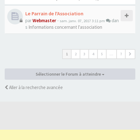
Le Parrain de l'Association
par
Webmaster
-
dan
sam. janv. 07, 2017 3:11 pm
s
Informations concernant l'association
1
2
3
4
5
…
7
Sélectionner le Forum à atteindre
Aller à la recherche avancée