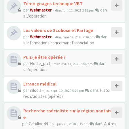
Témoignages technique VBT
par
Webmaster
-
dan
dim. juil. 11, 2021 2:18 pm
s
L'opération
Les valeurs de Scoliose et Partage
par
Webmaster
-
dan
dim. mai 02, 2021 2:20 pm
s
Informations concernant l'association
Puis-je être opérée ?
par
Elodie_phlt
-
dan
mar. avr. 13, 2021 5:04 pm
s
L'opération
Errance médical
par
niloola
-
dans
Histoi
jeu. sept. 10, 2020 5:29 pm
res d'adultes (opérés)
Recherche spécialiste sur la région nantais
e
par
Caroline44
-
dans
Autres
jeu. juin 25, 2020 8:35 am