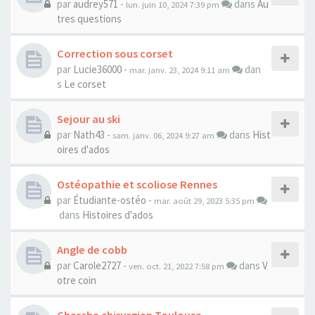
par
audrey571
-
dans
Au
lun. juin 10, 2024 7:39 pm
tres questions
Correction sous corset
par
Lucie36000
-
dan
mar. janv. 23, 2024 9:11 am
s
Le corset
Sejour au ski
par
Nath43
-
dans
Hist
sam. janv. 06, 2024 9:27 am
oires d'ados
Ostéopathie et scoliose Rennes
par
Étudiante-ostéo
-
mar. août 29, 2023 5:35 pm
dans
Histoires d'ados
Angle de cobb
par
Carole2727
-
dans
V
ven. oct. 21, 2022 7:58 pm
otre coin