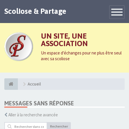
Scoliose & Partage
Toggle
Navigatio
UN SITE, UNE
ASSOCIATION
Un espace d'échanges pour ne plus être seul
avec sa scoliose
Accueil
MESSAGES SANS RÉPONSE
Aller à la recherche avancée
Rechercher