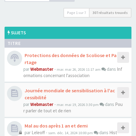
Page
1
sur
7
307 résultats trouvés
SUJETS
TITRE
Protections des données de Scoliose et Pa
rtage
par
Webmaster
-
dans
Inf
mar. mai 26, 2026 11:17 am
ormations concernant l'association
Journée mondiale de sensibilisation à l'ac
cessibilité
par
Webmaster
-
dans
Pou
mar. mai 19, 2026 3:30 pm
r parler de tout et de rien
Mal au dos après 1 an et demi
par
Leleoff
-
dans
Hist
sam. déc. 14, 2024 10:00 pm