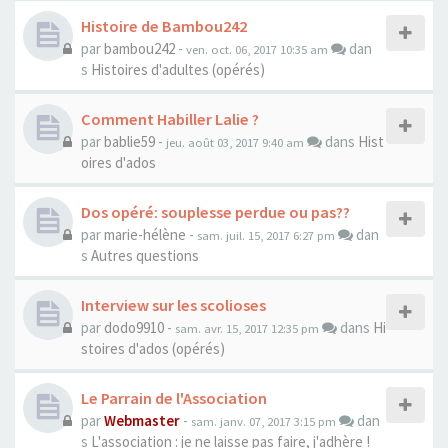
Histoire de Bambou242
par
bambou242
-
dan
ven. oct. 06, 2017 10:35 am
s
Histoires d'adultes (opérés)
Comment Habiller Lalie ?
par
bablie59
-
dans
Hist
jeu. août 03, 2017 9:40 am
oires d'ados
Dos opéré: souplesse perdue ou pas??
par
marie-hélène
-
dan
sam. juil. 15, 2017 6:27 pm
s
Autres questions
Interview sur les scolioses
par
dodo9910
-
dans
Hi
sam. avr. 15, 2017 12:35 pm
stoires d'ados (opérés)
Le Parrain de l'Association
par
Webmaster
-
dan
sam. janv. 07, 2017 3:15 pm
s
L'association : je ne laisse pas faire, j'adhère !