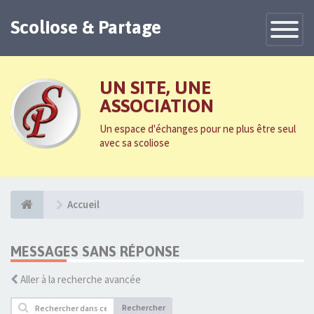
Scoliose & Partage
Toggle
Navigatio
UN SITE, UNE
ASSOCIATION
Un espace d'échanges pour ne plus être seul
avec sa scoliose
Accueil
MESSAGES SANS RÉPONSE
Aller à la recherche avancée
Rechercher