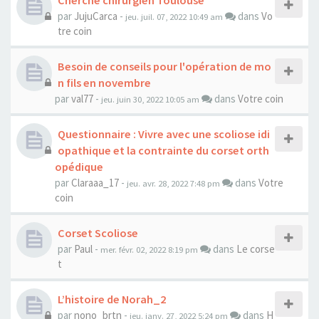
Cherche chirurgien Toulouse
par
JujuCarca
-
dans
Vo
jeu. juil. 07, 2022 10:49 am
tre coin
Besoin de conseils pour l'opération de mo
n fils en novembre
par
val77
-
dans
Votre coin
jeu. juin 30, 2022 10:05 am
Questionnaire : Vivre avec une scoliose idi
opathique et la contrainte du corset orth
opédique
par
Claraaa_17
-
dans
Votre
jeu. avr. 28, 2022 7:48 pm
coin
Corset Scoliose
par
Paul
-
dans
Le corse
mer. févr. 02, 2022 8:19 pm
t
L’histoire de Norah_2
par
nono_brtn
-
dans
H
jeu. janv. 27, 2022 5:24 pm