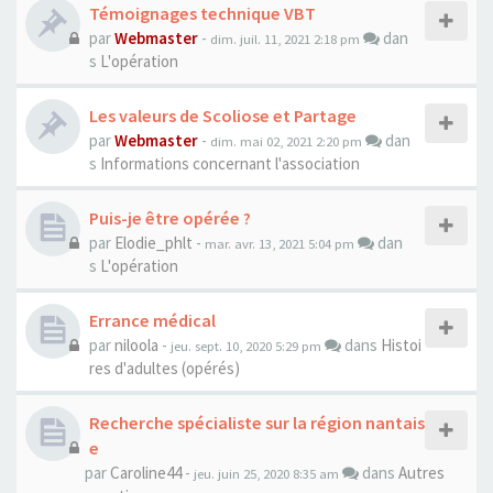
Témoignages technique VBT
par
Webmaster
-
dan
dim. juil. 11, 2021 2:18 pm
s
L'opération
Les valeurs de Scoliose et Partage
par
Webmaster
-
dan
dim. mai 02, 2021 2:20 pm
s
Informations concernant l'association
Puis-je être opérée ?
par
Elodie_phlt
-
dan
mar. avr. 13, 2021 5:04 pm
s
L'opération
Errance médical
par
niloola
-
dans
Histoi
jeu. sept. 10, 2020 5:29 pm
res d'adultes (opérés)
Recherche spécialiste sur la région nantais
e
par
Caroline44
-
dans
Autres
jeu. juin 25, 2020 8:35 am