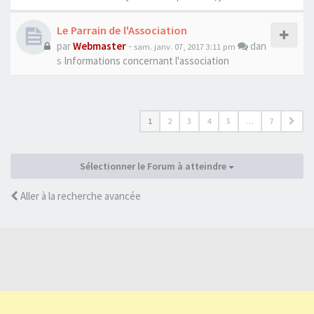
Le Parrain de l'Association
par
Webmaster
-
dan
sam. janv. 07, 2017 3:11 pm
s
Informations concernant l'association
1
2
3
4
5
…
7
Sélectionner le Forum à atteindre
Aller à la recherche avancée