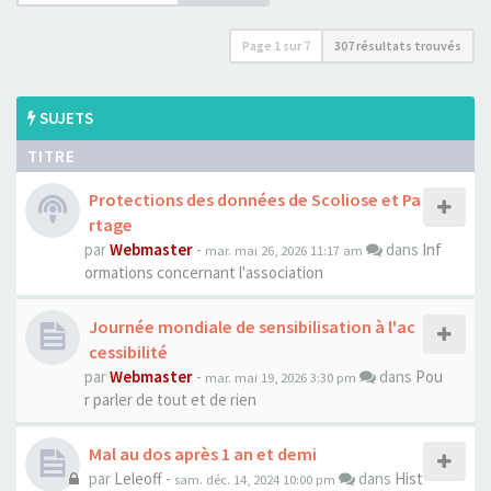
Page
1
sur
7
307 résultats trouvés
SUJETS
TITRE
Protections des données de Scoliose et Pa
rtage
par
Webmaster
-
dans
Inf
mar. mai 26, 2026 11:17 am
ormations concernant l'association
Journée mondiale de sensibilisation à l'ac
cessibilité
par
Webmaster
-
dans
Pou
mar. mai 19, 2026 3:30 pm
r parler de tout et de rien
Mal au dos après 1 an et demi
par
Leleoff
-
dans
Hist
sam. déc. 14, 2024 10:00 pm