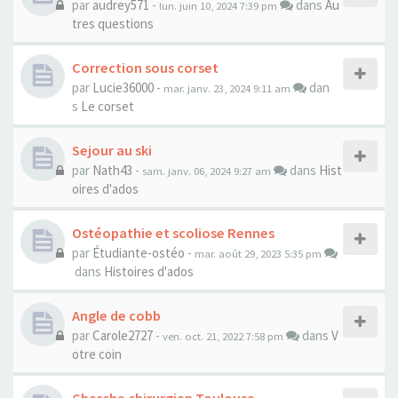
par
audrey571
-
dans
Au
lun. juin 10, 2024 7:39 pm
tres questions
Correction sous corset
par
Lucie36000
-
dan
mar. janv. 23, 2024 9:11 am
s
Le corset
Sejour au ski
par
Nath43
-
dans
Hist
sam. janv. 06, 2024 9:27 am
oires d'ados
Ostéopathie et scoliose Rennes
par
Étudiante-ostéo
-
mar. août 29, 2023 5:35 pm
dans
Histoires d'ados
Angle de cobb
par
Carole2727
-
dans
V
ven. oct. 21, 2022 7:58 pm
otre coin