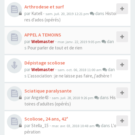
Arthrodese et surf
par
Katell
-
dans
Histoi
sam. juil. 20, 2019 12:21 pm
res d'ados (opérés)
APPEL A TEMOINS
par
Webmaster
-
dan
mar. janv. 22, 2019 9:05 pm
s
Pour parler de tout et de rien
Dépistage scoliose
par
Webmaster
-
dan
sam. oct. 06, 2018 11:00 am
s
L'association : je ne laisse pas faire, j'adhère !
Sciatique paralysante
par
Angele43
-
dans
His
sam. juil. 28, 2018 9:26 pm
toires d'adultes (opérés)
Scoliose, 24 ans, 42°
par
Stella_15
-
dans
L'o
mar. avr. 03, 2018 10:48 am
pération