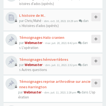
istoires d'ados (opérés)
L histoire de M..
par
Chris/Mahé
-
dan
dim. oct. 10, 2021 10:29 am
s
Histoires d'ados (opérés)
Témoignages Halo cranien
par
Webmaster
-
dan
mar. juil. 20, 2021 8:42 pm
s
L'opération
Témoignages hémivertèbres
par
Webmaster
-
dan
dim. juil. 11, 2021 2:32 pm
s
Autres questions
Témoignages reprise arthrodèse sur ancie
nnes Harrington
par
Webmaster
-
dans
L'op
dim. juil. 11, 2021 2:28 pm
ération