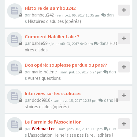
Histoire de Bambou242
par
bambou242
-
dan
ven. oct. 06, 2017 10:35 am
s
Histoires d'adultes (opérés)
Comment Habiller Lalie ?
par
bablie59
-
dans
Hist
jeu. août 03, 2017 9:40 am
oires d'ados
Dos opéré: souplesse perdue ou pas??
par
marie-hélène
-
dan
sam. juil. 15, 2017 6:27 pm
s
Autres questions
Interview sur les scolioses
par
dodo9910
-
dans
Hi
sam. avr. 15, 2017 12:35 pm
stoires d'ados (opérés)
Le Parrain de l'Association
par
Webmaster
-
dan
sam. janv. 07, 2017 3:15 pm
s
L'association : je ne laisse pas faire, j'adhère !