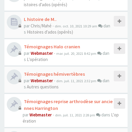
istoires d'ados (opérés)
L histoire de M..
par
Chris/Mahé
-
dan
dim. oct. 10, 2021 10:29 am
s
Histoires d'ados (opérés)
Témoignages Halo cranien
par
Webmaster
-
dan
mar. juil. 20, 2021 8:42 pm
s
L'opération
Témoignages hémivertèbres
par
Webmaster
-
dan
dim. juil. 11, 2021 2:32 pm
s
Autres questions
Témoignages reprise arthrodèse sur ancie
nnes Harrington
par
Webmaster
-
dans
L'op
dim. juil. 11, 2021 2:28 pm
ération