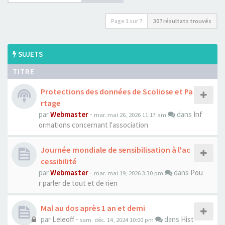
Page
1
sur
7
307 résultats trouvés
SUJETS
TITRE
Protections des données de Scoliose et Pa
rtage
par
Webmaster
-
dans
Inf
mar. mai 26, 2026 11:17 am
ormations concernant l'association
Journée mondiale de sensibilisation à l'ac
cessibilité
par
Webmaster
-
dans
Pou
mar. mai 19, 2026 3:30 pm
r parler de tout et de rien
Mal au dos après 1 an et demi
par
Leleoff
-
dans
Hist
sam. déc. 14, 2024 10:00 pm