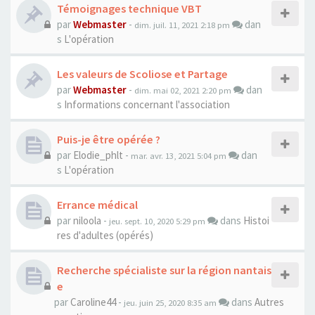
Témoignages technique VBT
par
Webmaster
-
dan
dim. juil. 11, 2021 2:18 pm
s
L'opération
Les valeurs de Scoliose et Partage
par
Webmaster
-
dan
dim. mai 02, 2021 2:20 pm
s
Informations concernant l'association
Puis-je être opérée ?
par
Elodie_phlt
-
dan
mar. avr. 13, 2021 5:04 pm
s
L'opération
Errance médical
par
niloola
-
dans
Histoi
jeu. sept. 10, 2020 5:29 pm
res d'adultes (opérés)
Recherche spécialiste sur la région nantais
e
par
Caroline44
-
dans
Autres
jeu. juin 25, 2020 8:35 am