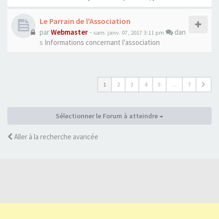
Le Parrain de l'Association
par
Webmaster
-
dan
sam. janv. 07, 2017 3:11 pm
s
Informations concernant l'association
1
2
3
4
5
…
7
Sélectionner le Forum à atteindre
Aller à la recherche avancée