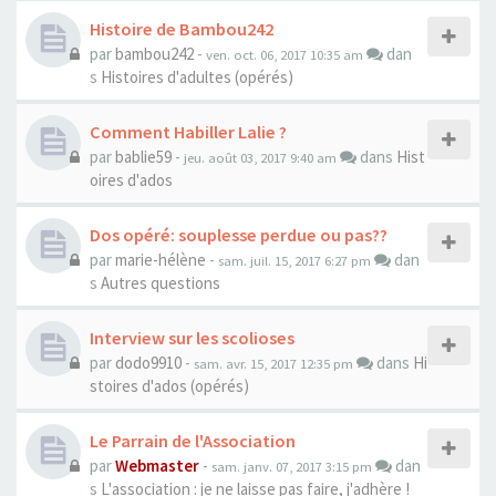
Histoire de Bambou242
par
bambou242
-
dan
ven. oct. 06, 2017 10:35 am
s
Histoires d'adultes (opérés)
Comment Habiller Lalie ?
par
bablie59
-
dans
Hist
jeu. août 03, 2017 9:40 am
oires d'ados
Dos opéré: souplesse perdue ou pas??
par
marie-hélène
-
dan
sam. juil. 15, 2017 6:27 pm
s
Autres questions
Interview sur les scolioses
par
dodo9910
-
dans
Hi
sam. avr. 15, 2017 12:35 pm
stoires d'ados (opérés)
Le Parrain de l'Association
par
Webmaster
-
dan
sam. janv. 07, 2017 3:15 pm
s
L'association : je ne laisse pas faire, j'adhère !