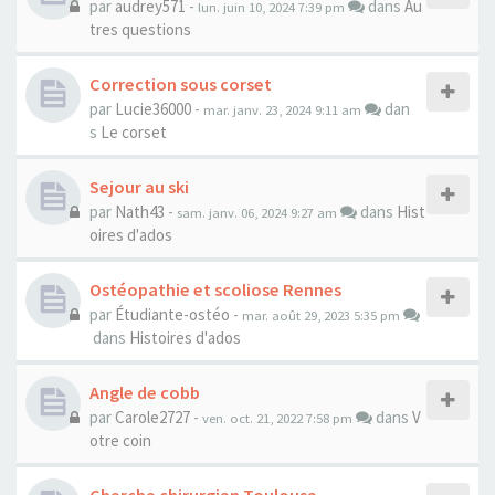
par
audrey571
-
dans
Au
lun. juin 10, 2024 7:39 pm
tres questions
Correction sous corset
par
Lucie36000
-
dan
mar. janv. 23, 2024 9:11 am
s
Le corset
Sejour au ski
par
Nath43
-
dans
Hist
sam. janv. 06, 2024 9:27 am
oires d'ados
Ostéopathie et scoliose Rennes
par
Étudiante-ostéo
-
mar. août 29, 2023 5:35 pm
dans
Histoires d'ados
Angle de cobb
par
Carole2727
-
dans
V
ven. oct. 21, 2022 7:58 pm
otre coin