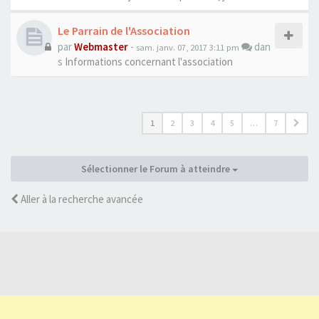
Le Parrain de l'Association
par
Webmaster
-
dan
sam. janv. 07, 2017 3:11 pm
s
Informations concernant l'association
1
2
3
4
5
…
7
Sélectionner le Forum à atteindre
Aller à la recherche avancée