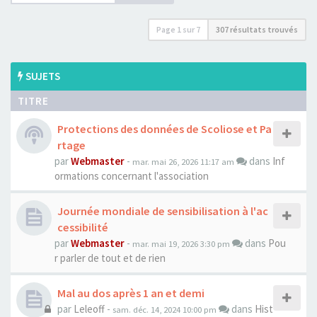
Page
1
sur
7
307 résultats trouvés
SUJETS
TITRE
Protections des données de Scoliose et Pa
rtage
par
Webmaster
-
dans
Inf
mar. mai 26, 2026 11:17 am
ormations concernant l'association
Journée mondiale de sensibilisation à l'ac
cessibilité
par
Webmaster
-
dans
Pou
mar. mai 19, 2026 3:30 pm
r parler de tout et de rien
Mal au dos après 1 an et demi
par
Leleoff
-
dans
Hist
sam. déc. 14, 2024 10:00 pm