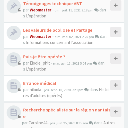
Témoignages technique VBT
par
Webmaster
-
dan
dim. juil. 11, 2021 2:18 pm
s
L'opération
Les valeurs de Scoliose et Partage
par
Webmaster
-
dan
dim. mai 02, 2021 2:20 pm
s
Informations concernant l'association
Puis-je être opérée ?
par
Elodie_phlt
-
dan
mar. avr. 13, 2021 5:04 pm
s
L'opération
Errance médical
par
niloola
-
dans
Histoi
jeu. sept. 10, 2020 5:29 pm
res d'adultes (opérés)
Recherche spécialiste sur la région nantais
e
par
Caroline44
-
dans
Autres
jeu. juin 25, 2020 8:35 am