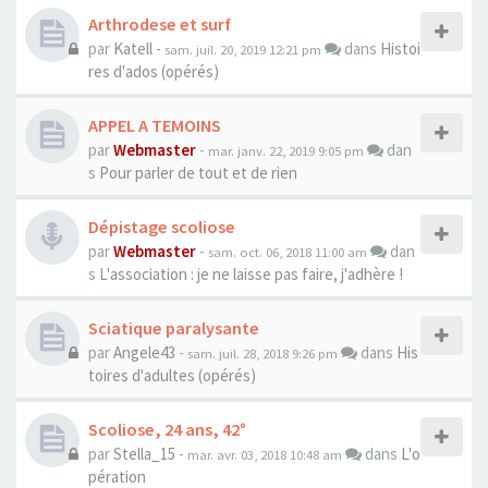
Arthrodese et surf
par
Katell
-
dans
Histoi
sam. juil. 20, 2019 12:21 pm
res d'ados (opérés)
APPEL A TEMOINS
par
Webmaster
-
dan
mar. janv. 22, 2019 9:05 pm
s
Pour parler de tout et de rien
Dépistage scoliose
par
Webmaster
-
dan
sam. oct. 06, 2018 11:00 am
s
L'association : je ne laisse pas faire, j'adhère !
Sciatique paralysante
par
Angele43
-
dans
His
sam. juil. 28, 2018 9:26 pm
toires d'adultes (opérés)
Scoliose, 24 ans, 42°
par
Stella_15
-
dans
L'o
mar. avr. 03, 2018 10:48 am
pération