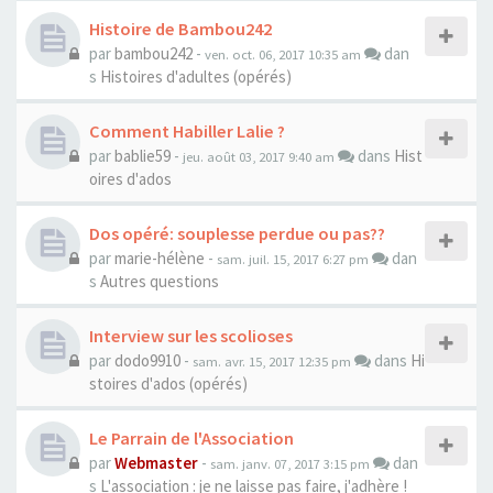
Histoire de Bambou242
par
bambou242
-
dan
ven. oct. 06, 2017 10:35 am
s
Histoires d'adultes (opérés)
Comment Habiller Lalie ?
par
bablie59
-
dans
Hist
jeu. août 03, 2017 9:40 am
oires d'ados
Dos opéré: souplesse perdue ou pas??
par
marie-hélène
-
dan
sam. juil. 15, 2017 6:27 pm
s
Autres questions
Interview sur les scolioses
par
dodo9910
-
dans
Hi
sam. avr. 15, 2017 12:35 pm
stoires d'ados (opérés)
Le Parrain de l'Association
par
Webmaster
-
dan
sam. janv. 07, 2017 3:15 pm
s
L'association : je ne laisse pas faire, j'adhère !