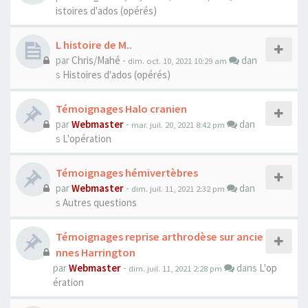
istoires d'ados (opérés)
L histoire de M..
par
Chris/Mahé
-
dan
dim. oct. 10, 2021 10:29 am
s
Histoires d'ados (opérés)
Témoignages Halo cranien
par
Webmaster
-
dan
mar. juil. 20, 2021 8:42 pm
s
L'opération
Témoignages hémivertèbres
par
Webmaster
-
dan
dim. juil. 11, 2021 2:32 pm
s
Autres questions
Témoignages reprise arthrodèse sur ancie
nnes Harrington
par
Webmaster
-
dans
L'op
dim. juil. 11, 2021 2:28 pm
ération