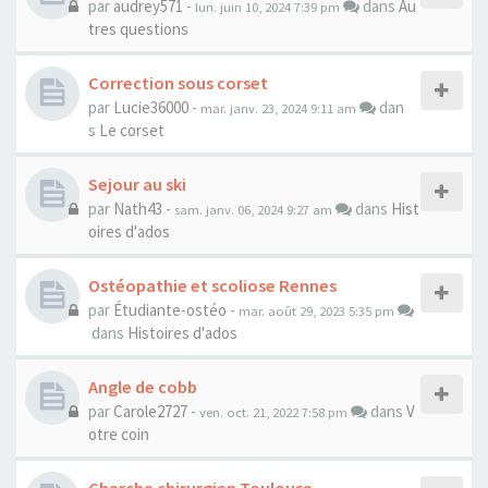
par
audrey571
-
dans
Au
lun. juin 10, 2024 7:39 pm
tres questions
Correction sous corset
par
Lucie36000
-
dan
mar. janv. 23, 2024 9:11 am
s
Le corset
Sejour au ski
par
Nath43
-
dans
Hist
sam. janv. 06, 2024 9:27 am
oires d'ados
Ostéopathie et scoliose Rennes
par
Étudiante-ostéo
-
mar. août 29, 2023 5:35 pm
dans
Histoires d'ados
Angle de cobb
par
Carole2727
-
dans
V
ven. oct. 21, 2022 7:58 pm
otre coin