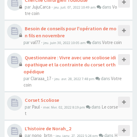
Cherche chirurgien Toulouse
par
JujuCarca
-
dans
Vo
jeu. juil. 07, 2022 10:49 am
tre coin
Besoin de conseils pour l'opération de mo
n fils en novembre
par
val77
-
dans
Votre coin
jeu. juin 30, 2022 10:05 am
Questionnaire : Vivre avec une scoliose idi
opathique et la contrainte du corset orth
opédique
par
Claraaa_17
-
dans
Votre
jeu. avr. 28, 2022 7:48 pm
coin
Corset Scoliose
par
Paul
-
dans
Le corse
mer. févr. 02, 2022 8:19 pm
t
L’histoire de Norah_2
par
nono_brtn
-
dans
H
jeu. janv. 27, 2022 5:24 pm