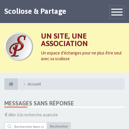
Scoliose & Partage
Toggle
Navigatio
UN SITE, UNE
ASSOCIATION
Un espace d'échanges pour ne plus être seul
avec sa scoliose
Accueil
MESSAGES SANS RÉPONSE
Aller à la recherche avancée
Rechercher