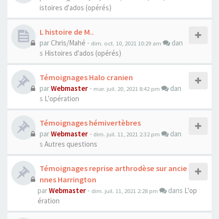
istoires d'ados (opérés)
L histoire de M..
par
Chris/Mahé
-
dan
dim. oct. 10, 2021 10:29 am
s
Histoires d'ados (opérés)
Témoignages Halo cranien
par
Webmaster
-
dan
mar. juil. 20, 2021 8:42 pm
s
L'opération
Témoignages hémivertèbres
par
Webmaster
-
dan
dim. juil. 11, 2021 2:32 pm
s
Autres questions
Témoignages reprise arthrodèse sur ancie
nnes Harrington
par
Webmaster
-
dans
L'op
dim. juil. 11, 2021 2:28 pm
ération