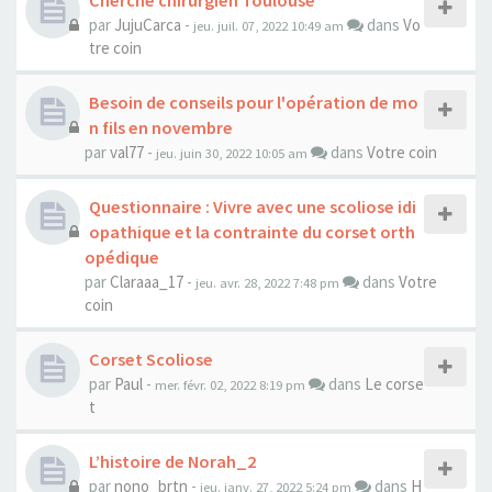
Cherche chirurgien Toulouse
par
JujuCarca
-
dans
Vo
jeu. juil. 07, 2022 10:49 am
tre coin
Besoin de conseils pour l'opération de mo
n fils en novembre
par
val77
-
dans
Votre coin
jeu. juin 30, 2022 10:05 am
Questionnaire : Vivre avec une scoliose idi
opathique et la contrainte du corset orth
opédique
par
Claraaa_17
-
dans
Votre
jeu. avr. 28, 2022 7:48 pm
coin
Corset Scoliose
par
Paul
-
dans
Le corse
mer. févr. 02, 2022 8:19 pm
t
L’histoire de Norah_2
par
nono_brtn
-
dans
H
jeu. janv. 27, 2022 5:24 pm