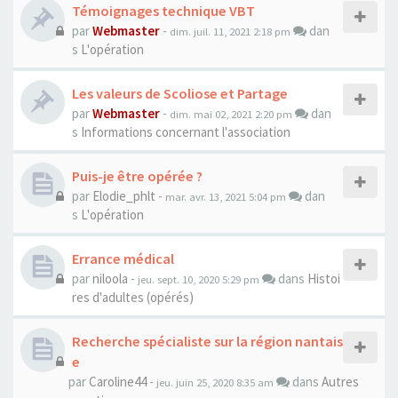
Témoignages technique VBT
par
Webmaster
-
dan
dim. juil. 11, 2021 2:18 pm
s
L'opération
Les valeurs de Scoliose et Partage
par
Webmaster
-
dan
dim. mai 02, 2021 2:20 pm
s
Informations concernant l'association
Puis-je être opérée ?
par
Elodie_phlt
-
dan
mar. avr. 13, 2021 5:04 pm
s
L'opération
Errance médical
par
niloola
-
dans
Histoi
jeu. sept. 10, 2020 5:29 pm
res d'adultes (opérés)
Recherche spécialiste sur la région nantais
e
par
Caroline44
-
dans
Autres
jeu. juin 25, 2020 8:35 am