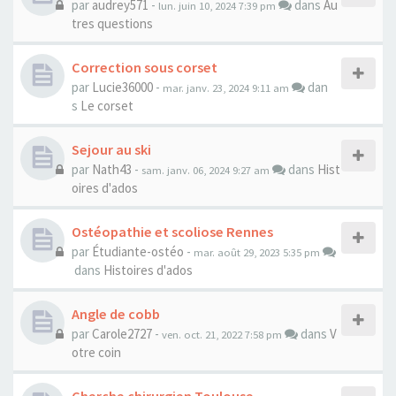
par
audrey571
-
dans
Au
lun. juin 10, 2024 7:39 pm
tres questions
Correction sous corset
par
Lucie36000
-
dan
mar. janv. 23, 2024 9:11 am
s
Le corset
Sejour au ski
par
Nath43
-
dans
Hist
sam. janv. 06, 2024 9:27 am
oires d'ados
Ostéopathie et scoliose Rennes
par
Étudiante-ostéo
-
mar. août 29, 2023 5:35 pm
dans
Histoires d'ados
Angle de cobb
par
Carole2727
-
dans
V
ven. oct. 21, 2022 7:58 pm
otre coin