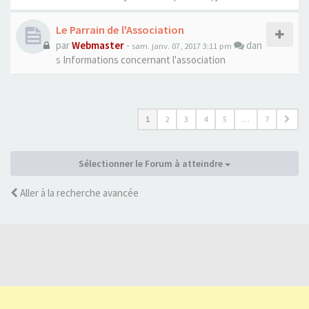
Le Parrain de l'Association
par
Webmaster
-
dan
sam. janv. 07, 2017 3:11 pm
s
Informations concernant l'association
1
2
3
4
5
…
7
Sélectionner le Forum à atteindre
Aller à la recherche avancée