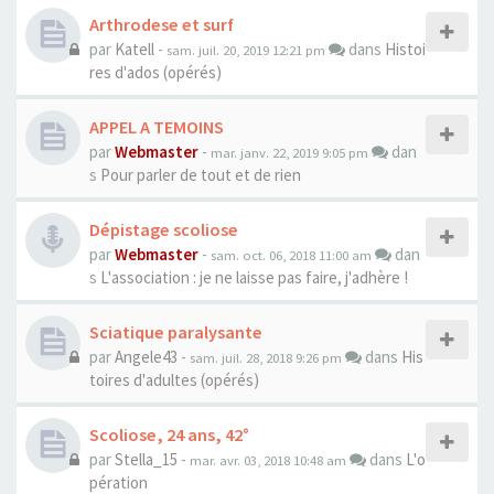
Arthrodese et surf
par
Katell
-
dans
Histoi
sam. juil. 20, 2019 12:21 pm
res d'ados (opérés)
APPEL A TEMOINS
par
Webmaster
-
dan
mar. janv. 22, 2019 9:05 pm
s
Pour parler de tout et de rien
Dépistage scoliose
par
Webmaster
-
dan
sam. oct. 06, 2018 11:00 am
s
L'association : je ne laisse pas faire, j'adhère !
Sciatique paralysante
par
Angele43
-
dans
His
sam. juil. 28, 2018 9:26 pm
toires d'adultes (opérés)
Scoliose, 24 ans, 42°
par
Stella_15
-
dans
L'o
mar. avr. 03, 2018 10:48 am
pération