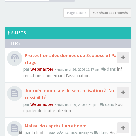
Page
1
sur
7
307 résultats trouvés
SUJETS
TITRE
Protections des données de Scoliose et Pa
rtage
par
Webmaster
-
dans
Inf
mar. mai 26, 2026 11:17 am
ormations concernant l'association
Journée mondiale de sensibilisation à l'ac
cessibilité
par
Webmaster
-
dans
Pou
mar. mai 19, 2026 3:30 pm
r parler de tout et de rien
Mal au dos après 1 an et demi
par
Leleoff
-
dans
Hist
sam. déc. 14, 2024 10:00 pm