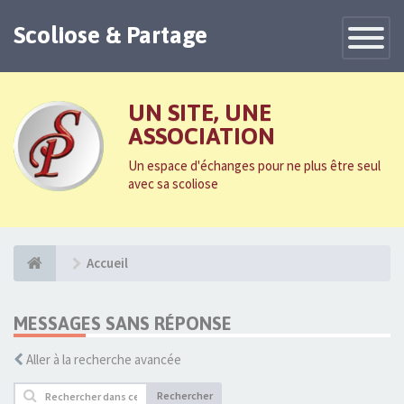
Scoliose & Partage
Toggle
Navigatio
UN SITE, UNE
ASSOCIATION
Un espace d'échanges pour ne plus être seul
avec sa scoliose
Accueil
MESSAGES SANS RÉPONSE
Aller à la recherche avancée
Rechercher