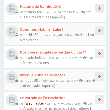
Histoire de Bambou242
par
bambou242
-
dan
ven. oct. 06, 2017 10:35 am
s
Histoires d'adultes (opérés)
Comment Habiller Lalie ?
par
bablie59
-
dans
Hist
jeu. août 03, 2017 9:40 am
oires d'ados
Dos opéré: souplesse perdue ou pas??
par
marie-hélène
-
dan
sam. juil. 15, 2017 6:27 pm
s
Autres questions
Interview sur les scolioses
par
dodo9910
-
dans
Hi
sam. avr. 15, 2017 12:35 pm
stoires d'ados (opérés)
Le Parrain de l'Association
par
Webmaster
-
dan
sam. janv. 07, 2017 3:15 pm
s
L'association : je ne laisse pas faire, j'adhère !