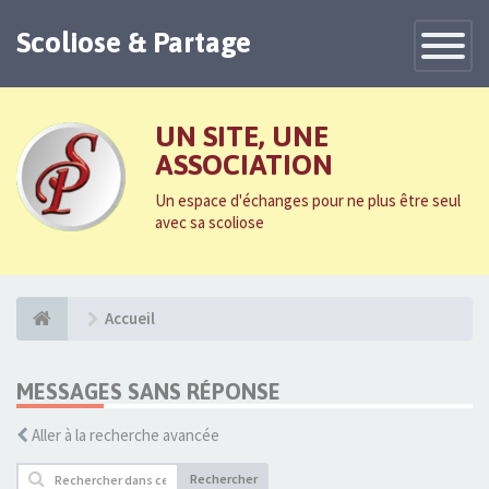
Scoliose & Partage
Toggle
Navigatio
UN SITE, UNE
ASSOCIATION
Un espace d'échanges pour ne plus être seul
avec sa scoliose
Accueil
MESSAGES SANS RÉPONSE
Aller à la recherche avancée
Rechercher