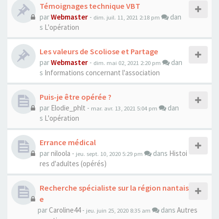
Témoignages technique VBT
par
Webmaster
-
dan
dim. juil. 11, 2021 2:18 pm
s
L'opération
Les valeurs de Scoliose et Partage
par
Webmaster
-
dan
dim. mai 02, 2021 2:20 pm
s
Informations concernant l'association
Puis-je être opérée ?
par
Elodie_phlt
-
dan
mar. avr. 13, 2021 5:04 pm
s
L'opération
Errance médical
par
niloola
-
dans
Histoi
jeu. sept. 10, 2020 5:29 pm
res d'adultes (opérés)
Recherche spécialiste sur la région nantais
e
par
Caroline44
-
dans
Autres
jeu. juin 25, 2020 8:35 am