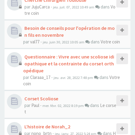
Cherche chirurgien Toulouse
par
JujuCarca
-
dans
Vo
jeu. juil. 07, 2022 10:49 am
tre coin
Besoin de conseils pour l'opération de mo
n fils en novembre
par
val77
-
dans
Votre coin
jeu. juin 30, 2022 10:05 am
Questionnaire : Vivre avec une scoliose idi
opathique et la contrainte du corset orth
opédique
par
Claraaa_17
-
dans
Votre
jeu. avr. 28, 2022 7:48 pm
coin
Corset Scoliose
par
Paul
-
dans
Le corse
mer. févr. 02, 2022 8:19 pm
t
L’histoire de Norah_2
par
nono_brtn
-
dans
H
jeu. janv. 27, 2022 5:24 pm