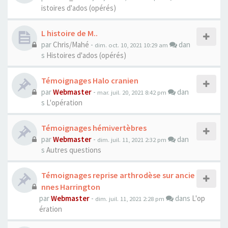
istoires d'ados (opérés)
L histoire de M..
par
Chris/Mahé
-
dan
dim. oct. 10, 2021 10:29 am
s
Histoires d'ados (opérés)
Témoignages Halo cranien
par
Webmaster
-
dan
mar. juil. 20, 2021 8:42 pm
s
L'opération
Témoignages hémivertèbres
par
Webmaster
-
dan
dim. juil. 11, 2021 2:32 pm
s
Autres questions
Témoignages reprise arthrodèse sur ancie
nnes Harrington
par
Webmaster
-
dans
L'op
dim. juil. 11, 2021 2:28 pm
ération