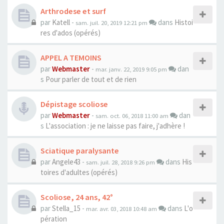
Arthrodese et surf
par
Katell
-
dans
Histoi
sam. juil. 20, 2019 12:21 pm
res d'ados (opérés)
APPEL A TEMOINS
par
Webmaster
-
dan
mar. janv. 22, 2019 9:05 pm
s
Pour parler de tout et de rien
Dépistage scoliose
par
Webmaster
-
dan
sam. oct. 06, 2018 11:00 am
s
L'association : je ne laisse pas faire, j'adhère !
Sciatique paralysante
par
Angele43
-
dans
His
sam. juil. 28, 2018 9:26 pm
toires d'adultes (opérés)
Scoliose, 24 ans, 42°
par
Stella_15
-
dans
L'o
mar. avr. 03, 2018 10:48 am
pération