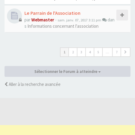
Le Parrain de l'Association
par
Webmaster
-
dan
sam. janv. 07, 2017 3:11 pm
s
Informations concernant l'association
1
2
3
4
5
…
7
Sélectionner le Forum à atteindre
Aller à la recherche avancée