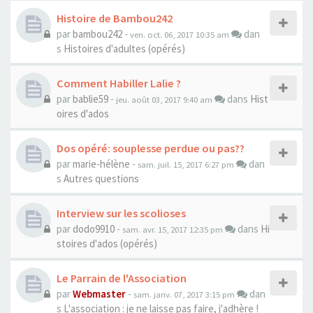
Histoire de Bambou242
par
bambou242
-
dan
ven. oct. 06, 2017 10:35 am
s
Histoires d'adultes (opérés)
Comment Habiller Lalie ?
par
bablie59
-
dans
Hist
jeu. août 03, 2017 9:40 am
oires d'ados
Dos opéré: souplesse perdue ou pas??
par
marie-hélène
-
dan
sam. juil. 15, 2017 6:27 pm
s
Autres questions
Interview sur les scolioses
par
dodo9910
-
dans
Hi
sam. avr. 15, 2017 12:35 pm
stoires d'ados (opérés)
Le Parrain de l'Association
par
Webmaster
-
dan
sam. janv. 07, 2017 3:15 pm
s
L'association : je ne laisse pas faire, j'adhère !