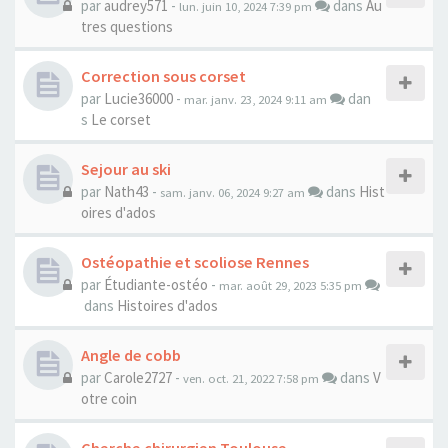
par
audrey571
-
dans
Au
lun. juin 10, 2024 7:39 pm
tres questions
Correction sous corset
par
Lucie36000
-
dan
mar. janv. 23, 2024 9:11 am
s
Le corset
Sejour au ski
par
Nath43
-
dans
Hist
sam. janv. 06, 2024 9:27 am
oires d'ados
Ostéopathie et scoliose Rennes
par
Étudiante-ostéo
-
mar. août 29, 2023 5:35 pm
dans
Histoires d'ados
Angle de cobb
par
Carole2727
-
dans
V
ven. oct. 21, 2022 7:58 pm
otre coin