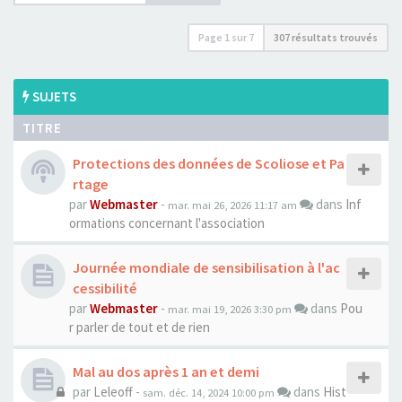
Page
1
sur
7
307 résultats trouvés
SUJETS
TITRE
Protections des données de Scoliose et Pa
rtage
par
Webmaster
-
dans
Inf
mar. mai 26, 2026 11:17 am
ormations concernant l'association
Journée mondiale de sensibilisation à l'ac
cessibilité
par
Webmaster
-
dans
Pou
mar. mai 19, 2026 3:30 pm
r parler de tout et de rien
Mal au dos après 1 an et demi
par
Leleoff
-
dans
Hist
sam. déc. 14, 2024 10:00 pm