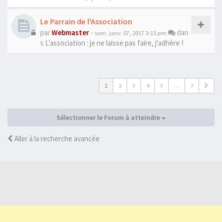
Le Parrain de l'Association
par
Webmaster
-
dan
sam. janv. 07, 2017 3:15 pm
s
L'association : je ne laisse pas faire, j'adhère !
1
2
3
4
5
…
7
Sélectionner le Forum à atteindre
Aller à la recherche avancée