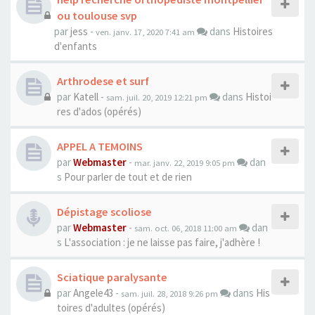
ou toulouse svp
par
jess
-
dans
Histoires
ven. janv. 17, 2020 7:41 am
d'enfants
Arthrodese et surf
par
Katell
-
dans
Histoi
sam. juil. 20, 2019 12:21 pm
res d'ados (opérés)
APPEL A TEMOINS
par
Webmaster
-
dan
mar. janv. 22, 2019 9:05 pm
s
Pour parler de tout et de rien
Dépistage scoliose
par
Webmaster
-
dan
sam. oct. 06, 2018 11:00 am
s
L'association : je ne laisse pas faire, j'adhère !
Sciatique paralysante
par
Angele43
-
dans
His
sam. juil. 28, 2018 9:26 pm
toires d'adultes (opérés)