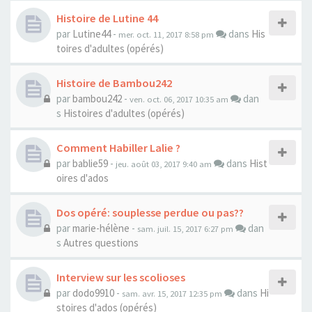
Histoire de Lutine 44
par
Lutine44
-
dans
His
mer. oct. 11, 2017 8:58 pm
toires d'adultes (opérés)
Histoire de Bambou242
par
bambou242
-
dan
ven. oct. 06, 2017 10:35 am
s
Histoires d'adultes (opérés)
Comment Habiller Lalie ?
par
bablie59
-
dans
Hist
jeu. août 03, 2017 9:40 am
oires d'ados
Dos opéré: souplesse perdue ou pas??
par
marie-hélène
-
dan
sam. juil. 15, 2017 6:27 pm
s
Autres questions
Interview sur les scolioses
par
dodo9910
-
dans
Hi
sam. avr. 15, 2017 12:35 pm
stoires d'ados (opérés)