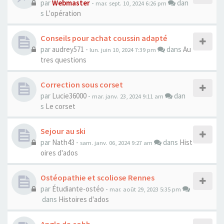
par
Webmaster
-
dan
mar. sept. 10, 2024 6:26 pm
s
L'opération
Conseils pour achat coussin adapté
par
audrey571
-
dans
Au
lun. juin 10, 2024 7:39 pm
tres questions
Correction sous corset
par
Lucie36000
-
dan
mar. janv. 23, 2024 9:11 am
s
Le corset
Sejour au ski
par
Nath43
-
dans
Hist
sam. janv. 06, 2024 9:27 am
oires d'ados
Ostéopathie et scoliose Rennes
par
Étudiante-ostéo
-
mar. août 29, 2023 5:35 pm
dans
Histoires d'ados