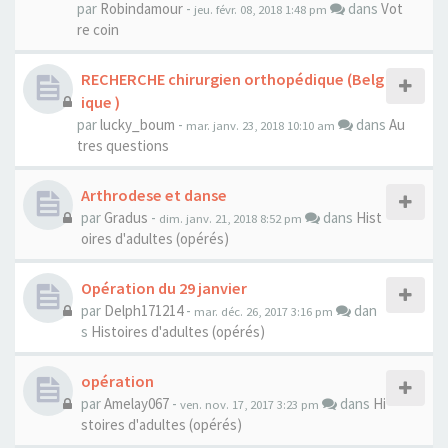
par
Robindamour
-
dans
Vot
jeu. févr. 08, 2018 1:48 pm
re coin
RECHERCHE chirurgien orthopédique (Belg
ique )
par
lucky_boum
-
dans
Au
mar. janv. 23, 2018 10:10 am
tres questions
Arthrodese et danse
par
Gradus
-
dans
Hist
dim. janv. 21, 2018 8:52 pm
oires d'adultes (opérés)
Opération du 29 janvier
par
Delph171214
-
dan
mar. déc. 26, 2017 3:16 pm
s
Histoires d'adultes (opérés)
opération
par
Amelay067
-
dans
Hi
ven. nov. 17, 2017 3:23 pm
stoires d'adultes (opérés)