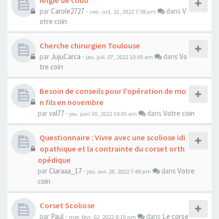
Angle de cobb
par
Carole2727
-
dans
V
ven. oct. 21, 2022 7:58 pm
otre coin
Cherche chirurgien Toulouse
par
JujuCarca
-
dans
Vo
jeu. juil. 07, 2022 10:49 am
tre coin
Besoin de conseils pour l'opération de mo
n fils en novembre
par
val77
-
dans
Votre coin
jeu. juin 30, 2022 10:05 am
Questionnaire : Vivre avec une scoliose idi
opathique et la contrainte du corset orth
opédique
par
Claraaa_17
-
dans
Votre
jeu. avr. 28, 2022 7:48 pm
coin
Corset Scoliose
par
Paul
-
dans
Le corse
mer. févr. 02, 2022 8:19 pm