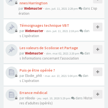
nnes Harrington
par
Webmaster
-
dans
L'op
dim. juil. 11, 2021 2:28 pm
ération
Témoignages technique VBT
par
Webmaster
-
dan
dim. juil. 11, 2021 2:18 pm
s
L'opération
Les valeurs de Scoliose et Partage
par
Webmaster
-
dan
dim. mai 02, 2021 2:20 pm
s
Informations concernant l'association
Puis-je être opérée ?
par
Elodie_phlt
-
dan
mar. avr. 13, 2021 5:04 pm
s
L'opération
Errance médical
par
niloola
-
dans
Histoi
jeu. sept. 10, 2020 5:29 pm
res d'adultes (opérés)