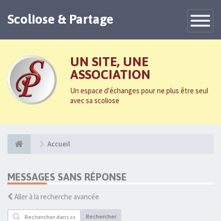
Scoliose & Partage
Toggle
Navigatio
UN SITE, UNE
ASSOCIATION
Un espace d'échanges pour ne plus être seul
avec sa scoliose
Accueil
MESSAGES SANS RÉPONSE
Aller à la recherche avancée
Rechercher