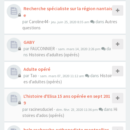
Recherche spécialiste sur la région nantais
e
par
Caroline44
-
dans
Autres
jeu. juin 25, 2020 8:35 am
questions
GABY
par
FAUCONNIER
-
da
sam. mars 14, 2020 2:26 pm
ns
Histoires d'adultes (opérés)
Adulte opéré
par
Tao
-
dans
Histoir
sam. mars 07, 2020 11:12 am
es d'adultes (opérés)
L'histoire d'Elisa 15 ans opérée en sept 201
9
par
racinesduciel
-
dans
Hi
dim. févr. 23, 2020 11:36 pm
stoires d'ados (opérés)
help recherche orthopediste montpellier