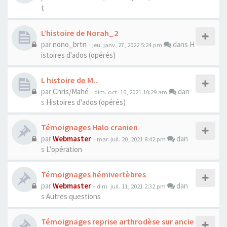
t
L’histoire de Norah_2
par
nono_brtn
-
dans
H
jeu. janv. 27, 2022 5:24 pm
istoires d'ados (opérés)
L histoire de M..
par
Chris/Mahé
-
dan
dim. oct. 10, 2021 10:29 am
s
Histoires d'ados (opérés)
Témoignages Halo cranien
par
Webmaster
-
dan
mar. juil. 20, 2021 8:42 pm
s
L'opération
Témoignages hémivertèbres
par
Webmaster
-
dan
dim. juil. 11, 2021 2:32 pm
s
Autres questions
Témoignages reprise arthrodèse sur ancie