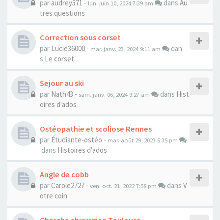
par
audrey571
-
dans
Au
lun. juin 10, 2024 7:39 pm
tres questions
Correction sous corset
par
Lucie36000
-
dan
mar. janv. 23, 2024 9:11 am
s
Le corset
Sejour au ski
par
Nath43
-
dans
Hist
sam. janv. 06, 2024 9:27 am
oires d'ados
Ostéopathie et scoliose Rennes
par
Étudiante-ostéo
-
mar. août 29, 2023 5:35 pm
dans
Histoires d'ados
Angle de cobb
par
Carole2727
-
dans
V
ven. oct. 21, 2022 7:58 pm
otre coin