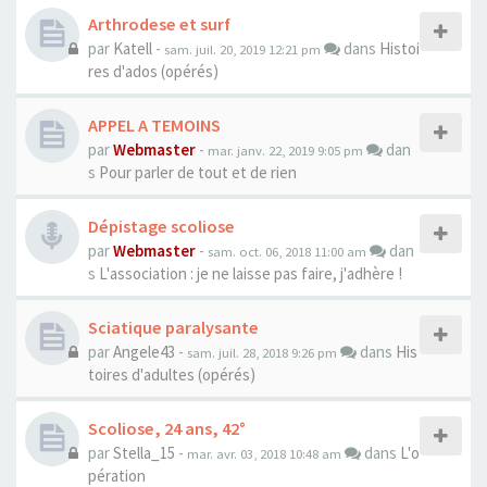
Arthrodese et surf
par
Katell
-
dans
Histoi
sam. juil. 20, 2019 12:21 pm
res d'ados (opérés)
APPEL A TEMOINS
par
Webmaster
-
dan
mar. janv. 22, 2019 9:05 pm
s
Pour parler de tout et de rien
Dépistage scoliose
par
Webmaster
-
dan
sam. oct. 06, 2018 11:00 am
s
L'association : je ne laisse pas faire, j'adhère !
Sciatique paralysante
par
Angele43
-
dans
His
sam. juil. 28, 2018 9:26 pm
toires d'adultes (opérés)
Scoliose, 24 ans, 42°
par
Stella_15
-
dans
L'o
mar. avr. 03, 2018 10:48 am
pération