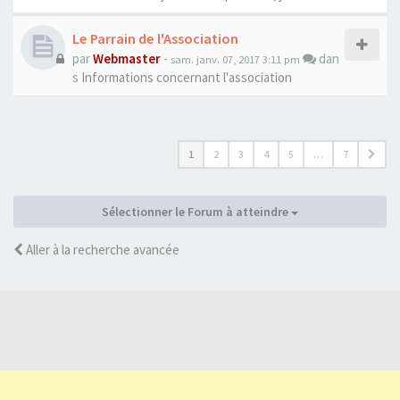
Le Parrain de l'Association
par
Webmaster
-
dan
sam. janv. 07, 2017 3:11 pm
s
Informations concernant l'association
1
2
3
4
5
…
7
Sélectionner le Forum à atteindre
Aller à la recherche avancée