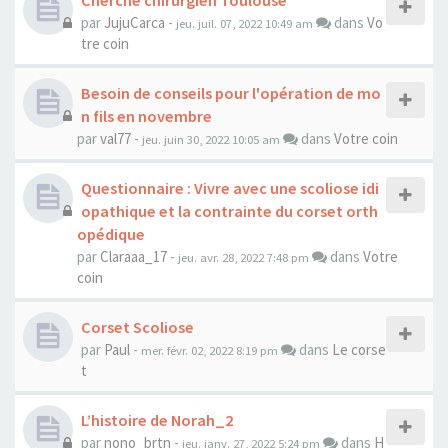
Cherche chirurgien Toulouse
par
JujuCarca
-
dans
Vo
jeu. juil. 07, 2022 10:49 am
tre coin
Besoin de conseils pour l'opération de mo
n fils en novembre
par
val77
-
dans
Votre coin
jeu. juin 30, 2022 10:05 am
Questionnaire : Vivre avec une scoliose idi
opathique et la contrainte du corset orth
opédique
par
Claraaa_17
-
dans
Votre
jeu. avr. 28, 2022 7:48 pm
coin
Corset Scoliose
par
Paul
-
dans
Le corse
mer. févr. 02, 2022 8:19 pm
t
L’histoire de Norah_2
par
nono_brtn
-
dans
H
jeu. janv. 27, 2022 5:24 pm