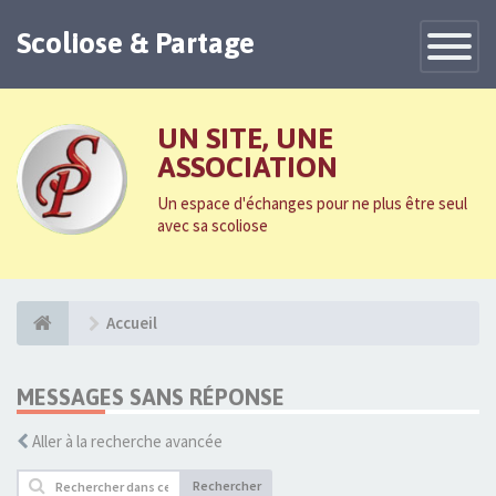
Scoliose & Partage
Toggle
Navigatio
UN SITE, UNE
ASSOCIATION
Un espace d'échanges pour ne plus être seul
avec sa scoliose
Accueil
MESSAGES SANS RÉPONSE
Aller à la recherche avancée
Rechercher