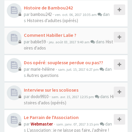
Histoire de Bambou242
par
bambou242
-
dan
ven. oct. 06, 2017 10:35 am
s
Histoires d'adultes (opérés)
Comment Habiller Lalie ?
par
bablie59
-
dans
Hist
jeu. août 03, 2017 9:40 am
oires d'ados
Dos opéré: souplesse perdue ou pas??
par
marie-hélène
-
dan
sam. juil. 15, 2017 6:27 pm
s
Autres questions
Interview sur les scolioses
par
dodo9910
-
dans
Hi
sam. avr. 15, 2017 12:35 pm
stoires d'ados (opérés)
Le Parrain de l'Association
par
Webmaster
-
dan
sam. janv. 07, 2017 3:15 pm
s
L'association : je ne laisse pas faire, j'adhère !