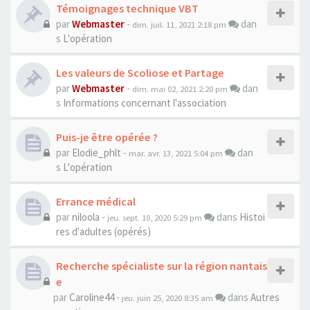
Témoignages technique VBT
par
Webmaster
-
dan
dim. juil. 11, 2021 2:18 pm
s
L'opération
Les valeurs de Scoliose et Partage
par
Webmaster
-
dan
dim. mai 02, 2021 2:20 pm
s
Informations concernant l'association
Puis-je être opérée ?
par
Elodie_phlt
-
dan
mar. avr. 13, 2021 5:04 pm
s
L'opération
Errance médical
par
niloola
-
dans
Histoi
jeu. sept. 10, 2020 5:29 pm
res d'adultes (opérés)
Recherche spécialiste sur la région nantais
e
par
Caroline44
-
dans
Autres
jeu. juin 25, 2020 8:35 am