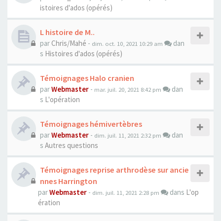
istoires d'ados (opérés)
L histoire de M..
par
Chris/Mahé
-
dan
dim. oct. 10, 2021 10:29 am
s
Histoires d'ados (opérés)
Témoignages Halo cranien
par
Webmaster
-
dan
mar. juil. 20, 2021 8:42 pm
s
L'opération
Témoignages hémivertèbres
par
Webmaster
-
dan
dim. juil. 11, 2021 2:32 pm
s
Autres questions
Témoignages reprise arthrodèse sur ancie
nnes Harrington
par
Webmaster
-
dans
L'op
dim. juil. 11, 2021 2:28 pm
ération