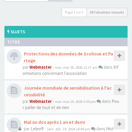
Page
1
sur
7
307 résultats trouvés
SUJETS
TITRE
Protections des données de Scoliose et Pa
rtage
par
Webmaster
-
dans
Inf
mar. mai 26, 2026 11:17 am
ormations concernant l'association
Journée mondiale de sensibilisation à l'ac
cessibilité
par
Webmaster
-
dans
Pou
mar. mai 19, 2026 3:30 pm
r parler de tout et de rien
Mal au dos après 1 an et demi
par
Leleoff
-
dans
Hist
sam. déc. 14, 2024 10:00 pm