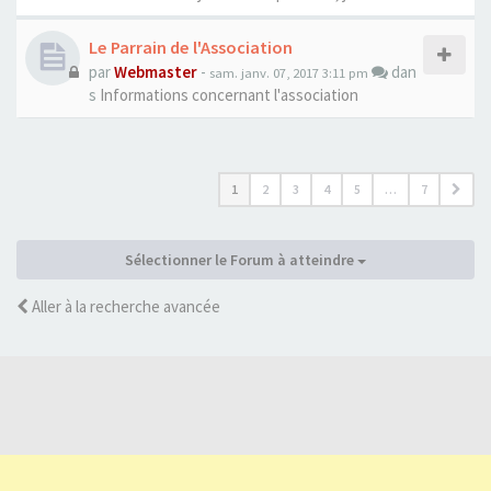
Le Parrain de l'Association
par
Webmaster
-
dan
sam. janv. 07, 2017 3:11 pm
s
Informations concernant l'association
1
2
3
4
5
…
7
Sélectionner le Forum à atteindre
Aller à la recherche avancée