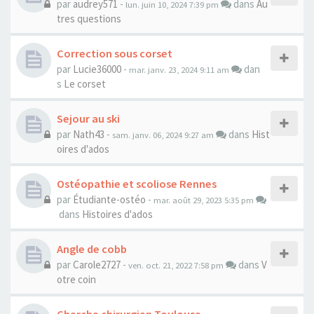
par
audrey571
-
dans
Au
lun. juin 10, 2024 7:39 pm
tres questions
Correction sous corset
par
Lucie36000
-
dan
mar. janv. 23, 2024 9:11 am
s
Le corset
Sejour au ski
par
Nath43
-
dans
Hist
sam. janv. 06, 2024 9:27 am
oires d'ados
Ostéopathie et scoliose Rennes
par
Étudiante-ostéo
-
mar. août 29, 2023 5:35 pm
dans
Histoires d'ados
Angle de cobb
par
Carole2727
-
dans
V
ven. oct. 21, 2022 7:58 pm
otre coin