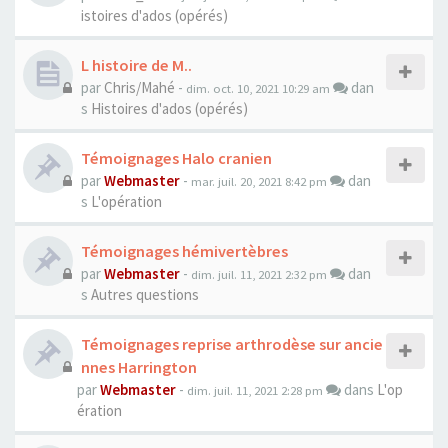
istoires d'ados (opérés)
L histoire de M..
par
Chris/Mahé
-
dan
dim. oct. 10, 2021 10:29 am
s
Histoires d'ados (opérés)
Témoignages Halo cranien
par
Webmaster
-
dan
mar. juil. 20, 2021 8:42 pm
s
L'opération
Témoignages hémivertèbres
par
Webmaster
-
dan
dim. juil. 11, 2021 2:32 pm
s
Autres questions
Témoignages reprise arthrodèse sur ancie
nnes Harrington
par
Webmaster
-
dans
L'op
dim. juil. 11, 2021 2:28 pm
ération