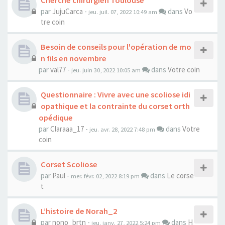
Cherche chirurgien Toulouse
par
JujuCarca
-
dans
Vo
jeu. juil. 07, 2022 10:49 am
tre coin
Besoin de conseils pour l'opération de mo
n fils en novembre
par
val77
-
dans
Votre coin
jeu. juin 30, 2022 10:05 am
Questionnaire : Vivre avec une scoliose idi
opathique et la contrainte du corset orth
opédique
par
Claraaa_17
-
dans
Votre
jeu. avr. 28, 2022 7:48 pm
coin
Corset Scoliose
par
Paul
-
dans
Le corse
mer. févr. 02, 2022 8:19 pm
t
L’histoire de Norah_2
par
nono_brtn
-
dans
H
jeu. janv. 27, 2022 5:24 pm