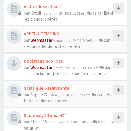
Arthrodese et surf
par
Katell
-
dans
Histoi
sam. juil. 20, 2019 12:21 pm
res d'ados (opérés)
APPEL A TEMOINS
par
Webmaster
-
dan
mar. janv. 22, 2019 9:05 pm
s
Pour parler de tout et de rien
Dépistage scoliose
par
Webmaster
-
dan
sam. oct. 06, 2018 11:00 am
s
L'association : je ne laisse pas faire, j'adhère !
Sciatique paralysante
par
Angele43
-
dans
His
sam. juil. 28, 2018 9:26 pm
toires d'adultes (opérés)
Scoliose, 24 ans, 42°
par
Stella_15
-
dans
L'o
mar. avr. 03, 2018 10:48 am
pération