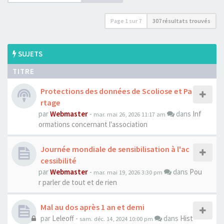
Page
1
sur
7
307 résultats trouvés
SUJETS
TITRE
Protections des données de Scoliose et Pa
rtage
par
Webmaster
-
dans
Inf
mar. mai 26, 2026 11:17 am
ormations concernant l'association
Journée mondiale de sensibilisation à l'ac
cessibilité
par
Webmaster
-
dans
Pou
mar. mai 19, 2026 3:30 pm
r parler de tout et de rien
Mal au dos après 1 an et demi
par
Leleoff
-
dans
Hist
sam. déc. 14, 2024 10:00 pm