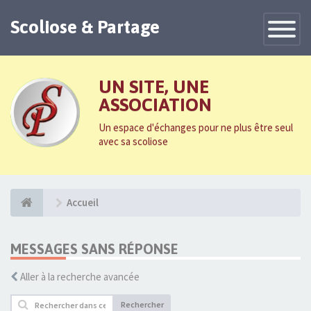
Scoliose & Partage
Toggle
Navigatio
UN SITE, UNE
ASSOCIATION
Un espace d'échanges pour ne plus être seul
avec sa scoliose
Accueil
MESSAGES SANS RÉPONSE
Aller à la recherche avancée
Rechercher