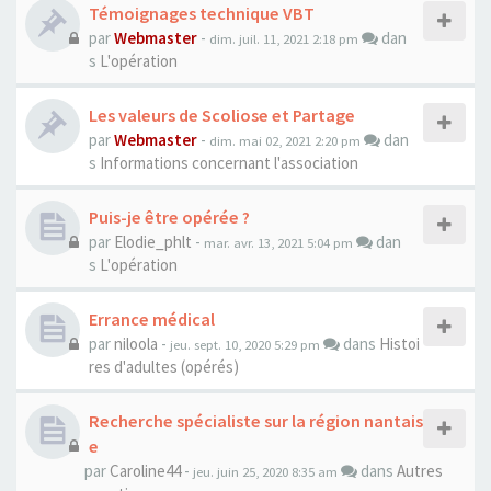
Témoignages technique VBT
par
Webmaster
-
dan
dim. juil. 11, 2021 2:18 pm
s
L'opération
Les valeurs de Scoliose et Partage
par
Webmaster
-
dan
dim. mai 02, 2021 2:20 pm
s
Informations concernant l'association
Puis-je être opérée ?
par
Elodie_phlt
-
dan
mar. avr. 13, 2021 5:04 pm
s
L'opération
Errance médical
par
niloola
-
dans
Histoi
jeu. sept. 10, 2020 5:29 pm
res d'adultes (opérés)
Recherche spécialiste sur la région nantais
e
par
Caroline44
-
dans
Autres
jeu. juin 25, 2020 8:35 am