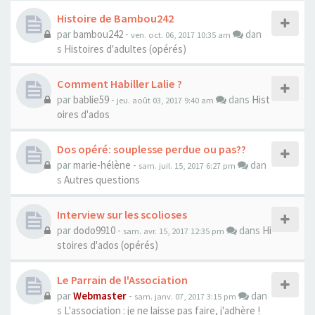
Histoire de Bambou242
par
bambou242
-
dan
ven. oct. 06, 2017 10:35 am
s
Histoires d'adultes (opérés)
Comment Habiller Lalie ?
par
bablie59
-
dans
Hist
jeu. août 03, 2017 9:40 am
oires d'ados
Dos opéré: souplesse perdue ou pas??
par
marie-hélène
-
dan
sam. juil. 15, 2017 6:27 pm
s
Autres questions
Interview sur les scolioses
par
dodo9910
-
dans
Hi
sam. avr. 15, 2017 12:35 pm
stoires d'ados (opérés)
Le Parrain de l'Association
par
Webmaster
-
dan
sam. janv. 07, 2017 3:15 pm
s
L'association : je ne laisse pas faire, j'adhère !