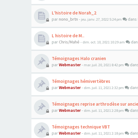
L’histoire de Norah_2
par
nono_brtn
-
dans
jeu. janv. 27, 2022 5:24 pm
L histoire de M..
par
Chris/Mahé
-
da
dim. oct. 10, 2021 10:29 am
Témoignages Halo cranien
par
Webmaster
-
dan
mar. juil. 20, 2021 8:42 pm
Témoignages hémivertèbres
par
Webmaster
-
dan
dim. juil. 11, 2021 2:32 pm
Témoignages reprise arthrodèse sur anci
par
Webmaster
-
dan
dim. juil. 11, 2021 2:28 pm
Témoignages technique VBT
par
Webmaster
-
dan
dim. juil. 11, 2021 2:18 pm