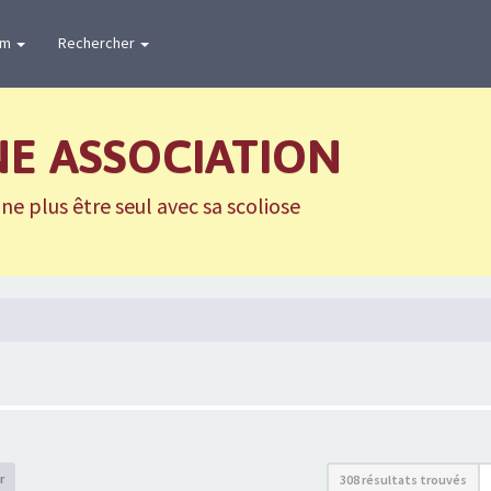
um
Rechercher
NE ASSOCIATION
e plus être seul avec sa scoliose
r
308 résultats trouvés