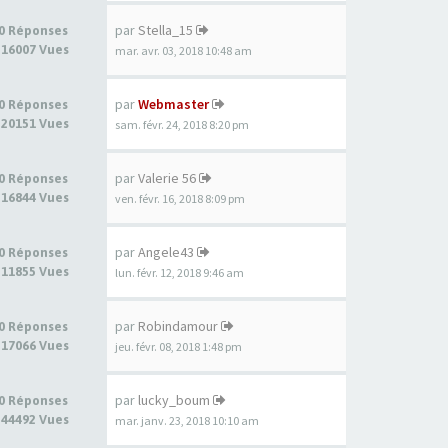
par
Stella_15
0 Réponses
16007 Vues
mar. avr. 03, 2018 10:48 am
par
Webmaster
0 Réponses
20151 Vues
sam. févr. 24, 2018 8:20 pm
par
Valerie 56
0 Réponses
16844 Vues
ven. févr. 16, 2018 8:09 pm
par
Angele43
0 Réponses
11855 Vues
lun. févr. 12, 2018 9:46 am
par
Robindamour
0 Réponses
17066 Vues
jeu. févr. 08, 2018 1:48 pm
par
lucky_boum
0 Réponses
44492 Vues
mar. janv. 23, 2018 10:10 am