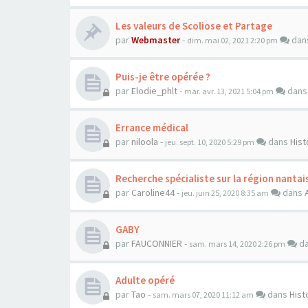
Les valeurs de Scoliose et Partage
par
Webmaster
-
dan
dim. mai 02, 2021 2:20 pm
Puis-je être opérée ?
par
Elodie_phlt
-
dan
mar. avr. 13, 2021 5:04 pm
Errance médical
par
niloola
-
dans
Hist
jeu. sept. 10, 2020 5:29 pm
Recherche spécialiste sur la région nantai
par
Caroline44
-
dans
jeu. juin 25, 2020 8:35 am
GABY
par
FAUCONNIER
-
d
sam. mars 14, 2020 2:26 pm
Adulte opéré
par
Tao
-
dans
Hist
sam. mars 07, 2020 11:12 am