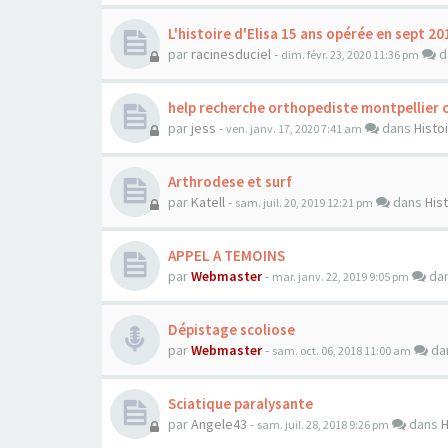
L'histoire d'Elisa 15 ans opérée en sept 20
par
racinesduciel
-
d
dim. févr. 23, 2020 11:36 pm
help recherche orthopediste montpellier 
par
jess
-
dans
Histo
ven. janv. 17, 2020 7:41 am
Arthrodese et surf
par
Katell
-
dans
His
sam. juil. 20, 2019 12:21 pm
APPEL A TEMOINS
par
Webmaster
-
da
mar. janv. 22, 2019 9:05 pm
Dépistage scoliose
par
Webmaster
-
da
sam. oct. 06, 2018 11:00 am
Sciatique paralysante
par
Angele43
-
dans
H
sam. juil. 28, 2018 9:26 pm