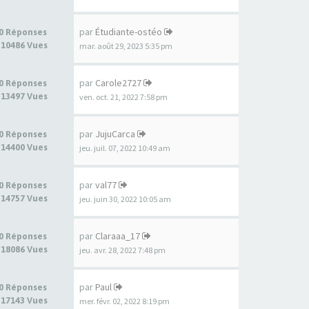
par
Étudiante-ostéo
0 Réponses
10486 Vues
mar. août 29, 2023 5:35 pm
par
Carole2727
0 Réponses
13497 Vues
ven. oct. 21, 2022 7:58 pm
par
JujuCarca
0 Réponses
14400 Vues
jeu. juil. 07, 2022 10:49 am
par
val77
0 Réponses
14757 Vues
jeu. juin 30, 2022 10:05 am
par
Claraaa_17
0 Réponses
18086 Vues
jeu. avr. 28, 2022 7:48 pm
par
Paul
0 Réponses
17143 Vues
mer. févr. 02, 2022 8:19 pm