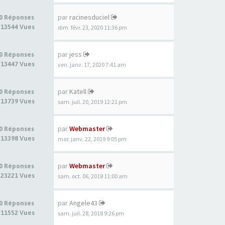
par
racinesduciel
0 Réponses
13544 Vues
dim. févr. 23, 2020 11:36 pm
par
jess
0 Réponses
13447 Vues
ven. janv. 17, 2020 7:41 am
par
Katell
0 Réponses
13739 Vues
sam. juil. 20, 2019 12:21 pm
par
Webmaster
0 Réponses
13398 Vues
mar. janv. 22, 2019 9:05 pm
par
Webmaster
0 Réponses
23221 Vues
sam. oct. 06, 2018 11:00 am
par
Angele43
0 Réponses
11552 Vues
sam. juil. 28, 2018 9:26 pm