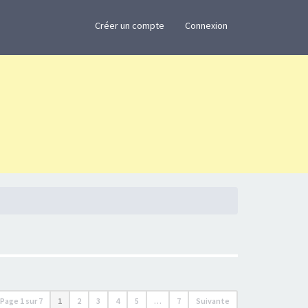
×
Créer un compte
Connexion
Page
1
sur
7
1
2
3
4
5
…
7
Suivante