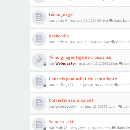
témoignage
par
Jade A
-
dans
La k
jeu. sept. 26, 2024 4:54 pm
Recherche
par
Jade A
-
dans
Sc
lun. sept. 23, 2024 11:28 am
Témoignages tige de croissance
par
Webmaster
-
da
mar. sept. 10, 2024 6:26 pm
Conseils pour achat coussin adapté
par
audrey571
-
dans
lun. juin 10, 2024 7:39 pm
Correction sous corset
par
Lucie36000
-
da
mar. janv. 23, 2024 9:11 am
Sejour au ski
par
Nath43
-
dans
Hi
sam. janv. 06, 2024 9:27 am