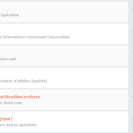
L'opération
n
ns
Informations concernant l'association
otre coin
istoires d'adultes (opérés)
'arthrodèse scoliose
ns
Votre coin
ique )
ans
Autres questions