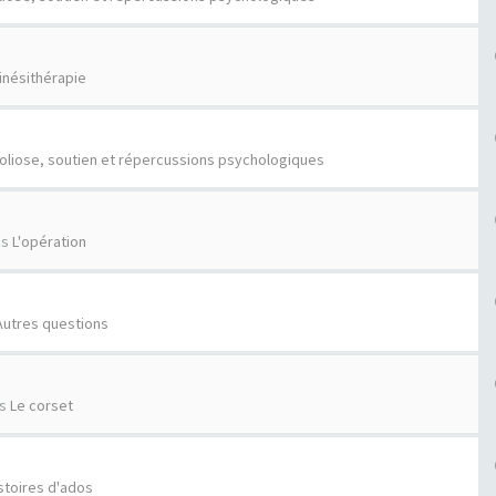
inésithérapie
oliose, soutien et répercussions psychologiques
ns
L'opération
Autres questions
ns
Le corset
stoires d'ados