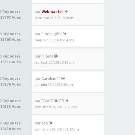
par
Webmaster
0 Réponses
17797 Vues
dim. mai 02, 2021 2:20 pm
par
Elodie_phlt
0 Réponses
15505 Vues
mar. avr. 13, 2021 5:04 pm
par
niloola
0 Réponses
10312 Vues
jeu. sept. 10, 2020 5:29 pm
par
Caroline44
0 Réponses
19176 Vues
jeu. juin 25, 2020 8:35 am
par
FAUCONNIER
0 Réponses
10333 Vues
sam. mars 14, 2020 2:26 pm
par
Tao
0 Réponses
10410 Vues
sam. mars 07, 2020 11:12 am