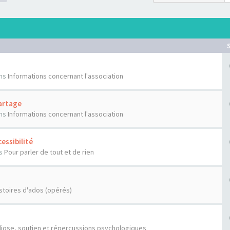
ns
Informations concernant l'association
artage
ns
Informations concernant l'association
essibilité
s
Pour parler de tout et de rien
stoires d'ados (opérés)
liose, soutien et répercussions psychologiques