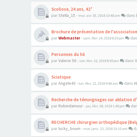
Scoliose, 24 ans, 42°
par
Stella_15
-
dans
mar. avr. 03, 2018 10:48 am
Brochure de présentation de l'associatio
par
Webmaster
-
da
sam. févr. 24, 2018 8:20 pm
Personnes du 56
par
Valerie 56
-
dans
V
ven. févr. 16, 2018 8:09 pm
Sciatique
par
Angele43
-
dans
H
lun. févr. 12, 2018 9:46 am
Recherche de témoignages sur ablation d
par
Robindamour
-
da
jeu. févr. 08, 2018 1:48 pm
RECHERCHE chirurgien orthopédique (Belg
par
lucky_boum
-
d
mar. janv. 23, 2018 10:10 am