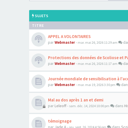
SUJETS
TITRE
APPEL A VOLONTAIRES
par
Webmaster
-
da
mar. mai 26, 2026 11:29 am
Protections des données de Scoliose et P
par
Webmaster
-
da
mar. mai 26, 2026 11:17 am
Journée mondiale de sensibilisation à l'acc
par
Webmaster
-
dan
mar. mai 19, 2026 3:30 pm
Mal au dos après 1 an et demi
par
Leleoff
-
dans
Hi
sam. déc. 14, 2024 10:00 pm
témoignage
par
Jade A
-
dans
Sco
jeu. sept. 26, 2024 4:56 pm