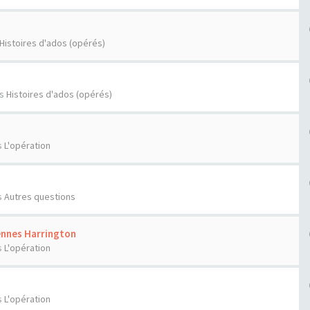
Histoires d'ados (opérés)
ns
Histoires d'ados (opérés)
s
L'opération
s
Autres questions
ennes Harrington
s
L'opération
s
L'opération