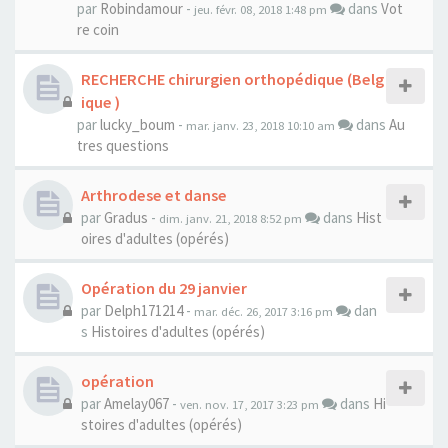
par
Robindamour
-
dans
Vot
jeu. févr. 08, 2018 1:48 pm
re coin
RECHERCHE chirurgien orthopédique (Belg
ique )
par
lucky_boum
-
dans
Au
mar. janv. 23, 2018 10:10 am
tres questions
Arthrodese et danse
par
Gradus
-
dans
Hist
dim. janv. 21, 2018 8:52 pm
oires d'adultes (opérés)
Opération du 29 janvier
par
Delph171214
-
dan
mar. déc. 26, 2017 3:16 pm
s
Histoires d'adultes (opérés)
opération
par
Amelay067
-
dans
Hi
ven. nov. 17, 2017 3:23 pm
stoires d'adultes (opérés)