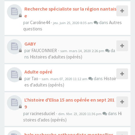
Recherche spécialiste sur la région nantais
e
par
Caroline44
-
dans
Autres
jeu. juin 25, 2020 8:35 am
questions
GABY
par
FAUCONNIER
-
da
sam. mars 14, 2020 2:26 pm
ns
Histoires d'adultes (opérés)
Adulte opéré
par
Tao
-
dans
Histoir
sam. mars 07, 2020 11:12 am
es d'adultes (opérés)
L'histoire d'Elisa 15 ans opérée en sept 201
9
par
racinesduciel
-
dans
Hi
dim. févr. 23, 2020 11:36 pm
stoires d'ados (opérés)
help recherche orthopediste montpellier