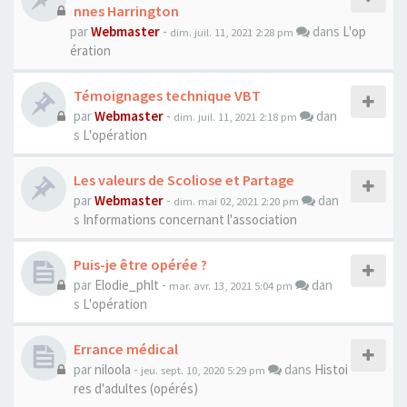
nnes Harrington
par
Webmaster
-
dans
L'op
dim. juil. 11, 2021 2:28 pm
ération
Témoignages technique VBT
par
Webmaster
-
dan
dim. juil. 11, 2021 2:18 pm
s
L'opération
Les valeurs de Scoliose et Partage
par
Webmaster
-
dan
dim. mai 02, 2021 2:20 pm
s
Informations concernant l'association
Puis-je être opérée ?
par
Elodie_phlt
-
dan
mar. avr. 13, 2021 5:04 pm
s
L'opération
Errance médical
par
niloola
-
dans
Histoi
jeu. sept. 10, 2020 5:29 pm
res d'adultes (opérés)