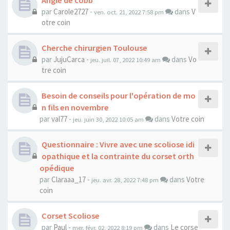
Angle de cobb
par
Carole2727
-
dans
V
ven. oct. 21, 2022 7:58 pm
otre coin
Cherche chirurgien Toulouse
par
JujuCarca
-
dans
Vo
jeu. juil. 07, 2022 10:49 am
tre coin
Besoin de conseils pour l'opération de mo
n fils en novembre
par
val77
-
dans
Votre coin
jeu. juin 30, 2022 10:05 am
Questionnaire : Vivre avec une scoliose idi
opathique et la contrainte du corset orth
opédique
par
Claraaa_17
-
dans
Votre
jeu. avr. 28, 2022 7:48 pm
coin
Corset Scoliose
par
Paul
-
dans
Le corse
mer. févr. 02, 2022 8:19 pm