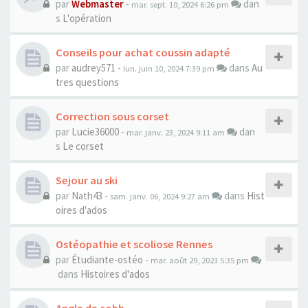
par
Webmaster
-
dan
mar. sept. 10, 2024 6:26 pm
s
L'opération
Conseils pour achat coussin adapté
par
audrey571
-
dans
Au
lun. juin 10, 2024 7:39 pm
tres questions
Correction sous corset
par
Lucie36000
-
dan
mar. janv. 23, 2024 9:11 am
s
Le corset
Sejour au ski
par
Nath43
-
dans
Hist
sam. janv. 06, 2024 9:27 am
oires d'ados
Ostéopathie et scoliose Rennes
par
Étudiante-ostéo
-
mar. août 29, 2023 5:35 pm
dans
Histoires d'ados