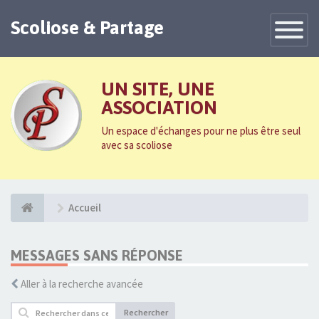
Scoliose & Partage
Toggle
Navigatio
UN SITE, UNE
ASSOCIATION
Un espace d'échanges pour ne plus être seul
avec sa scoliose
Accueil
MESSAGES SANS RÉPONSE
Aller à la recherche avancée
Rechercher