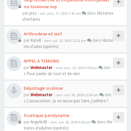
ou toulouse svp
par
jess
-
dans
Histoires
ven. janv. 17, 2020 7:41 am
d'enfants
Arthrodese et surf
par
Katell
-
dans
Histoi
sam. juil. 20, 2019 12:21 pm
res d'ados (opérés)
APPEL A TEMOINS
par
Webmaster
-
dan
mar. janv. 22, 2019 9:05 pm
s
Pour parler de tout et de rien
Dépistage scoliose
par
Webmaster
-
dan
sam. oct. 06, 2018 11:00 am
s
L'association : je ne laisse pas faire, j'adhère !
Sciatique paralysante
par
Angele43
-
dans
His
sam. juil. 28, 2018 9:26 pm
toires d'adultes (opérés)