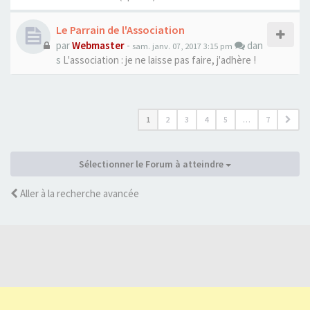
Le Parrain de l'Association
par
Webmaster
-
dan
sam. janv. 07, 2017 3:15 pm
s
L'association : je ne laisse pas faire, j'adhère !
1
2
3
4
5
…
7
Sélectionner le Forum à atteindre
Aller à la recherche avancée