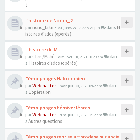
t
L’histoire de Norah_2
par
nono_brtn
-
dans
H
jeu. janv. 27, 2022 5:24 pm
istoires d'ados (opérés)
L histoire de M..
par
Chris/Mahé
-
dan
dim. oct. 10, 2021 10:29 am
s
Histoires d'ados (opérés)
Témoignages Halo cranien
par
Webmaster
-
dan
mar. juil. 20, 2021 8:42 pm
s
L'opération
Témoignages hémivertèbres
par
Webmaster
-
dan
dim. juil. 11, 2021 2:32 pm
s
Autres questions
Témoignages reprise arthrodèse sur ancie