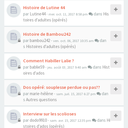
Histoire de Lutine 44
par
Lutine44
-
dans
His
mer. oct. 11, 2017 8:58 pm
toires d'adultes (opérés)
Histoire de Bambou242
par
bambou242
-
dan
ven. oct. 06, 2017 10:35 am
s
Histoires d'adultes (opérés)
Comment Habiller Lalie ?
par
bablie59
-
dans
Hist
jeu. août 03, 2017 9:40 am
oires d'ados
Dos opéré: souplesse perdue ou pas??
par
marie-hélène
-
dan
sam. juil. 15, 2017 6:27 pm
s
Autres questions
Interview sur les scolioses
par
dodo9910
-
dans
Hi
sam. avr. 15, 2017 12:35 pm
stoires d'ados (opérés)