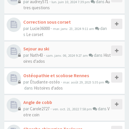
par
audrey571
-
dans
Au
lun. juin 10, 2024 7:39 pm
tres questions
Correction sous corset
par
Lucie36000
-
dan
mar. janv. 23, 2024 9:11 am
s
Le corset
Sejour au ski
par
Nath43
-
dans
Hist
sam. janv. 06, 2024 9:27 am
oires d'ados
Ostéopathie et scoliose Rennes
par
Étudiante-ostéo
-
mar. août 29, 2023 5:35 pm
dans
Histoires d'ados
Angle de cobb
par
Carole2727
-
dans
V
ven. oct. 21, 2022 7:58 pm
otre coin