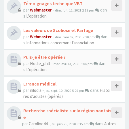
Témoignages technique VBT
par
Webmaster
-
dan
dim. juil. 11, 2021 2:18 pm
s
L'opération
Les valeurs de Scoliose et Partage
par
Webmaster
-
dan
dim. mai 02, 2021 2:20 pm
s
Informations concernant l'association
Puis-je être opérée ?
par
Elodie_phlt
-
dan
mar. avr. 13, 2021 5:04 pm
s
L'opération
Errance médical
par
niloola
-
dans
Histoi
jeu. sept. 10, 2020 5:29 pm
res d'adultes (opérés)
Recherche spécialiste sur la région nantais
e
par
Caroline44
-
dans
Autres
jeu. juin 25, 2020 8:35 am