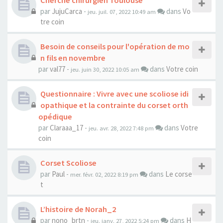
Cherche chirurgien Toulouse
par
JujuCarca
-
dans
Vo
jeu. juil. 07, 2022 10:49 am
tre coin
Besoin de conseils pour l'opération de mo
n fils en novembre
par
val77
-
dans
Votre coin
jeu. juin 30, 2022 10:05 am
Questionnaire : Vivre avec une scoliose idi
opathique et la contrainte du corset orth
opédique
par
Claraaa_17
-
dans
Votre
jeu. avr. 28, 2022 7:48 pm
coin
Corset Scoliose
par
Paul
-
dans
Le corse
mer. févr. 02, 2022 8:19 pm
t
L’histoire de Norah_2
par
nono_brtn
-
dans
H
jeu. janv. 27, 2022 5:24 pm