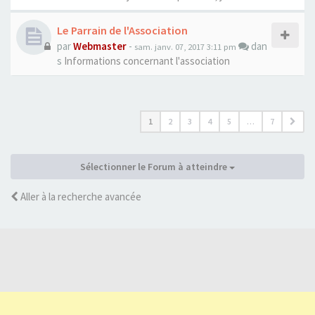
Le Parrain de l'Association
par
Webmaster
-
dan
sam. janv. 07, 2017 3:11 pm
s
Informations concernant l'association
1
2
3
4
5
…
7
Sélectionner le Forum à atteindre
Aller à la recherche avancée