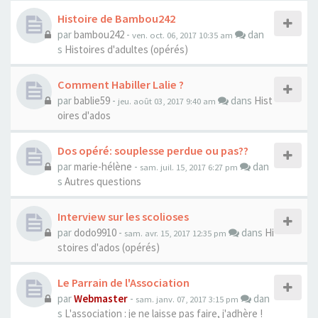
Histoire de Bambou242
par
bambou242
-
dan
ven. oct. 06, 2017 10:35 am
s
Histoires d'adultes (opérés)
Comment Habiller Lalie ?
par
bablie59
-
dans
Hist
jeu. août 03, 2017 9:40 am
oires d'ados
Dos opéré: souplesse perdue ou pas??
par
marie-hélène
-
dan
sam. juil. 15, 2017 6:27 pm
s
Autres questions
Interview sur les scolioses
par
dodo9910
-
dans
Hi
sam. avr. 15, 2017 12:35 pm
stoires d'ados (opérés)
Le Parrain de l'Association
par
Webmaster
-
dan
sam. janv. 07, 2017 3:15 pm
s
L'association : je ne laisse pas faire, j'adhère !