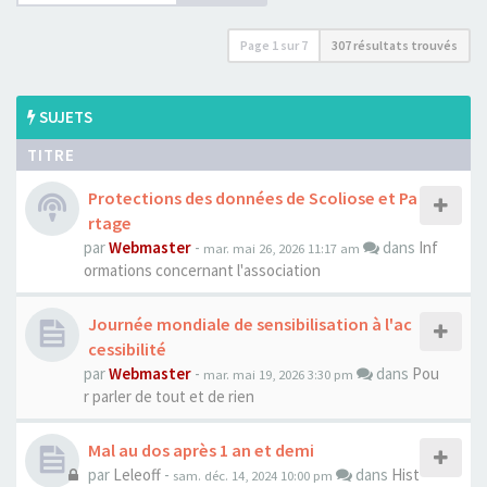
Page
1
sur
7
307 résultats trouvés
SUJETS
TITRE
Protections des données de Scoliose et Pa
rtage
par
Webmaster
-
dans
Inf
mar. mai 26, 2026 11:17 am
ormations concernant l'association
Journée mondiale de sensibilisation à l'ac
cessibilité
par
Webmaster
-
dans
Pou
mar. mai 19, 2026 3:30 pm
r parler de tout et de rien
Mal au dos après 1 an et demi
par
Leleoff
-
dans
Hist
sam. déc. 14, 2024 10:00 pm