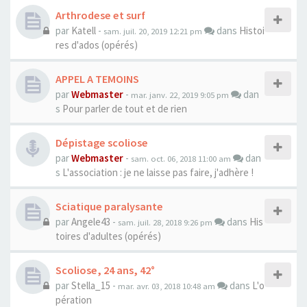
Arthrodese et surf
par
Katell
-
dans
Histoi
sam. juil. 20, 2019 12:21 pm
res d'ados (opérés)
APPEL A TEMOINS
par
Webmaster
-
dan
mar. janv. 22, 2019 9:05 pm
s
Pour parler de tout et de rien
Dépistage scoliose
par
Webmaster
-
dan
sam. oct. 06, 2018 11:00 am
s
L'association : je ne laisse pas faire, j'adhère !
Sciatique paralysante
par
Angele43
-
dans
His
sam. juil. 28, 2018 9:26 pm
toires d'adultes (opérés)
Scoliose, 24 ans, 42°
par
Stella_15
-
dans
L'o
mar. avr. 03, 2018 10:48 am
pération