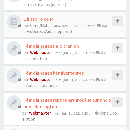
istoires d'ados (opérés)
L histoire de M..
par
Chris/Mahé
-
dan
dim. oct. 10, 2021 10:29 am
s
Histoires d'ados (opérés)
Témoignages Halo cranien
par
Webmaster
-
dan
mar. juil. 20, 2021 8:42 pm
s
L'opération
Témoignages hémivertèbres
par
Webmaster
-
dan
dim. juil. 11, 2021 2:32 pm
s
Autres questions
Témoignages reprise arthrodèse sur ancie
nnes Harrington
par
Webmaster
-
dans
L'op
dim. juil. 11, 2021 2:28 pm
ération