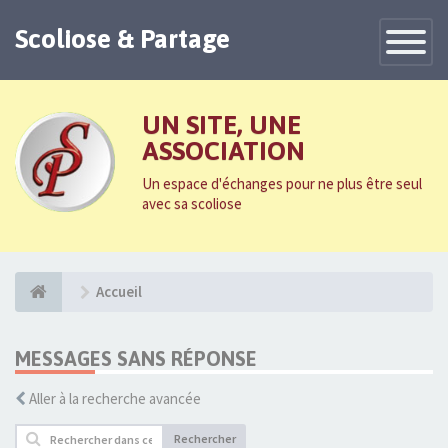
Scoliose & Partage
Toggle
Navigatio
UN SITE, UNE
ASSOCIATION
Un espace d'échanges pour ne plus être seul
avec sa scoliose
Accueil
MESSAGES SANS RÉPONSE
Aller à la recherche avancée
Rechercher