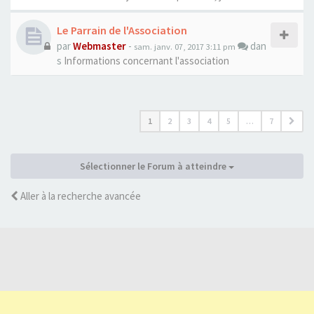
Le Parrain de l'Association
par
Webmaster
-
dan
sam. janv. 07, 2017 3:11 pm
s
Informations concernant l'association
1
2
3
4
5
…
7
Sélectionner le Forum à atteindre
Aller à la recherche avancée