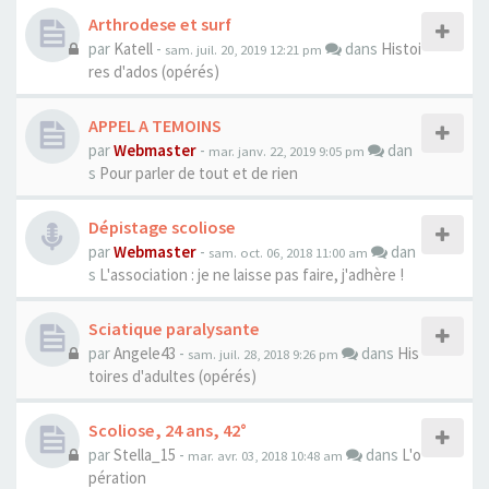
Arthrodese et surf
par
Katell
-
dans
Histoi
sam. juil. 20, 2019 12:21 pm
res d'ados (opérés)
APPEL A TEMOINS
par
Webmaster
-
dan
mar. janv. 22, 2019 9:05 pm
s
Pour parler de tout et de rien
Dépistage scoliose
par
Webmaster
-
dan
sam. oct. 06, 2018 11:00 am
s
L'association : je ne laisse pas faire, j'adhère !
Sciatique paralysante
par
Angele43
-
dans
His
sam. juil. 28, 2018 9:26 pm
toires d'adultes (opérés)
Scoliose, 24 ans, 42°
par
Stella_15
-
dans
L'o
mar. avr. 03, 2018 10:48 am
pération