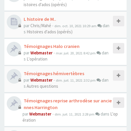
istoires d'ados (opérés)
L histoire de M..
par
Chris/Mahé
-
dan
dim. oct. 10, 2021 10:29 am
s
Histoires d'ados (opérés)
Témoignages Halo cranien
par
Webmaster
-
dan
mar. juil. 20, 2021 8:42 pm
s
L'opération
Témoignages hémivertèbres
par
Webmaster
-
dan
dim. juil. 11, 2021 2:32 pm
s
Autres questions
Témoignages reprise arthrodèse sur ancie
nnes Harrington
par
Webmaster
-
dans
L'op
dim. juil. 11, 2021 2:28 pm
ération