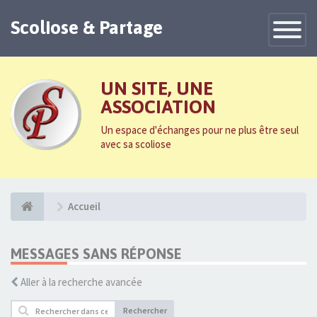
Scoliose & Partage
Toggle
Navigatio
UN SITE, UNE
ASSOCIATION
Un espace d'échanges pour ne plus être seul
avec sa scoliose
Accueil
MESSAGES SANS RÉPONSE
Aller à la recherche avancée
Rechercher