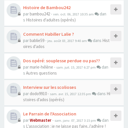
Histoire de Bambou242
par
bambou242
-
dan
ven. oct. 06, 2017 10:35 am
s
Histoires d'adultes (opérés)
Comment Habiller Lalie ?
par
bablie59
-
dans
Hist
jeu. août 03, 2017 9:40 am
oires d'ados
Dos opéré: souplesse perdue ou pas??
par
marie-hélène
-
dan
sam. juil. 15, 2017 6:27 pm
s
Autres questions
Interview sur les scolioses
par
dodo9910
-
dans
Hi
sam. avr. 15, 2017 12:35 pm
stoires d'ados (opérés)
Le Parrain de l'Association
par
Webmaster
-
dan
sam. janv. 07, 2017 3:15 pm
s
L'association : je ne laisse pas faire, j'adhère !