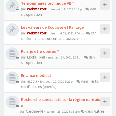
Témoignages technique VBT
par
Webmaster
-
dan
dim. juil. 11, 2021 2:18 pm
s
L'opération
Les valeurs de Scoliose et Partage
par
Webmaster
-
dan
dim. mai 02, 2021 2:20 pm
s
Informations concernant l'association
Puis-je être opérée ?
par
Elodie_phlt
-
dan
mar. avr. 13, 2021 5:04 pm
s
L'opération
Errance médical
par
niloola
-
dans
Histoi
jeu. sept. 10, 2020 5:29 pm
res d'adultes (opérés)
Recherche spécialiste sur la région nantais
e
par
Caroline44
-
dans
Autres
jeu. juin 25, 2020 8:35 am