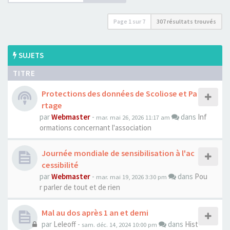
Page
1
sur
7
307 résultats trouvés
SUJETS
TITRE
Protections des données de Scoliose et Pa
rtage
par
Webmaster
-
dans
Inf
mar. mai 26, 2026 11:17 am
ormations concernant l'association
Journée mondiale de sensibilisation à l'ac
cessibilité
par
Webmaster
-
dans
Pou
mar. mai 19, 2026 3:30 pm
r parler de tout et de rien
Mal au dos après 1 an et demi
par
Leleoff
-
dans
Hist
sam. déc. 14, 2024 10:00 pm