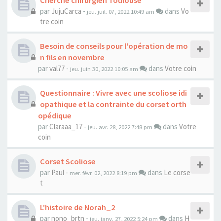
Cherche chirurgien Toulouse
par
JujuCarca
-
dans
Vo
jeu. juil. 07, 2022 10:49 am
tre coin
Besoin de conseils pour l'opération de mo
n fils en novembre
par
val77
-
dans
Votre coin
jeu. juin 30, 2022 10:05 am
Questionnaire : Vivre avec une scoliose idi
opathique et la contrainte du corset orth
opédique
par
Claraaa_17
-
dans
Votre
jeu. avr. 28, 2022 7:48 pm
coin
Corset Scoliose
par
Paul
-
dans
Le corse
mer. févr. 02, 2022 8:19 pm
t
L’histoire de Norah_2
par
nono_brtn
-
dans
H
jeu. janv. 27, 2022 5:24 pm