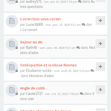
par
audrey571
-
dans
Au
lun. juin 10, 2024 7:39 pm
tres questions
Correction sous corset
par
Lucie36000
-
dan
mar. janv. 23, 2024 9:11 am
s
Le corset
Sejour au ski
par
Nath43
-
dans
Hist
sam. janv. 06, 2024 9:27 am
oires d'ados
Ostéopathie et scoliose Rennes
par
Étudiante-ostéo
-
mar. août 29, 2023 5:35 pm
dans
Histoires d'ados
Angle de cobb
par
Carole2727
-
dans
V
ven. oct. 21, 2022 7:58 pm
otre coin