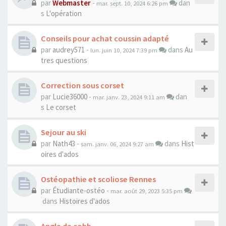
par
Webmaster
-
dan
mar. sept. 10, 2024 6:26 pm
s
L'opération
Conseils pour achat coussin adapté
par
audrey571
-
dans
Au
lun. juin 10, 2024 7:39 pm
tres questions
Correction sous corset
par
Lucie36000
-
dan
mar. janv. 23, 2024 9:11 am
s
Le corset
Sejour au ski
par
Nath43
-
dans
Hist
sam. janv. 06, 2024 9:27 am
oires d'ados
Ostéopathie et scoliose Rennes
par
Étudiante-ostéo
-
mar. août 29, 2023 5:35 pm
dans
Histoires d'ados