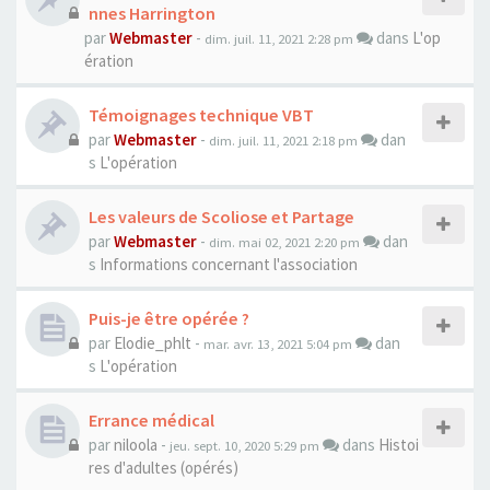
nnes Harrington
par
Webmaster
-
dans
L'op
dim. juil. 11, 2021 2:28 pm
ération
Témoignages technique VBT
par
Webmaster
-
dan
dim. juil. 11, 2021 2:18 pm
s
L'opération
Les valeurs de Scoliose et Partage
par
Webmaster
-
dan
dim. mai 02, 2021 2:20 pm
s
Informations concernant l'association
Puis-je être opérée ?
par
Elodie_phlt
-
dan
mar. avr. 13, 2021 5:04 pm
s
L'opération
Errance médical
par
niloola
-
dans
Histoi
jeu. sept. 10, 2020 5:29 pm
res d'adultes (opérés)