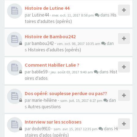
Histoire de Lutine 44
par
Lutine44
-
dans
His
mer. oct. 11, 2017 8:58 pm
toires d'adultes (opérés)
Histoire de Bambou242
par
bambou242
-
dan
ven. oct. 06, 2017 10:35 am
s
Histoires d'adultes (opérés)
Comment Habiller Lalie ?
par
bablie59
-
dans
Hist
jeu. août 03, 2017 9:40 am
oires d'ados
Dos opéré: souplesse perdue ou pas??
par
marie-hélène
-
dan
sam. juil. 15, 2017 6:27 pm
s
Autres questions
Interview sur les scolioses
par
dodo9910
-
dans
Hi
sam. avr. 15, 2017 12:35 pm
stoires d'ados (opérés)