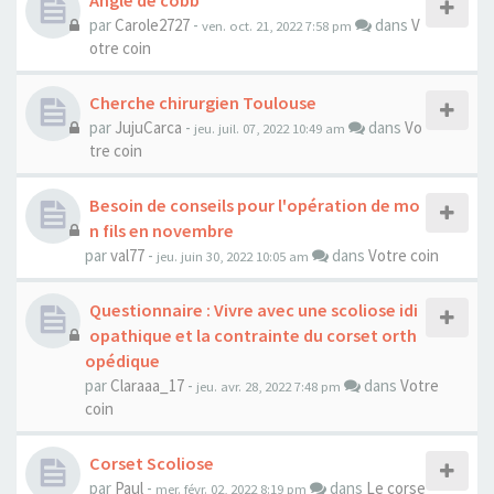
Angle de cobb
par
Carole2727
-
dans
V
ven. oct. 21, 2022 7:58 pm
otre coin
Cherche chirurgien Toulouse
par
JujuCarca
-
dans
Vo
jeu. juil. 07, 2022 10:49 am
tre coin
Besoin de conseils pour l'opération de mo
n fils en novembre
par
val77
-
dans
Votre coin
jeu. juin 30, 2022 10:05 am
Questionnaire : Vivre avec une scoliose idi
opathique et la contrainte du corset orth
opédique
par
Claraaa_17
-
dans
Votre
jeu. avr. 28, 2022 7:48 pm
coin
Corset Scoliose
par
Paul
-
dans
Le corse
mer. févr. 02, 2022 8:19 pm