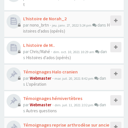
t
L’histoire de Norah_2
par
nono_brtn
-
dans
H
jeu. janv. 27, 2022 5:24 pm
istoires d'ados (opérés)
L histoire de M..
par
Chris/Mahé
-
dan
dim. oct. 10, 2021 10:29 am
s
Histoires d'ados (opérés)
Témoignages Halo cranien
par
Webmaster
-
dan
mar. juil. 20, 2021 8:42 pm
s
L'opération
Témoignages hémivertèbres
par
Webmaster
-
dan
dim. juil. 11, 2021 2:32 pm
s
Autres questions
Témoignages reprise arthrodèse sur ancie