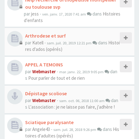
ou toulouse svp
par
jess
-
dans
Histoires
ven. janv. 17, 2020 7:41 am
d'enfants
Arthrodese et surf
par
Katell
-
dans
Histoi
sam. juil. 20, 2019 12:21 pm
res d'ados (opérés)
APPEL A TEMOINS
par
Webmaster
-
dan
mar. janv. 22, 2019 9:05 pm
s
Pour parler de tout et de rien
Dépistage scoliose
par
Webmaster
-
dan
sam. oct. 06, 2018 11:00 am
s
L'association : je ne laisse pas faire, j'adhère !
Sciatique paralysante
par
Angele43
-
dans
His
sam. juil. 28, 2018 9:26 pm
toires d'adultes (opérés)