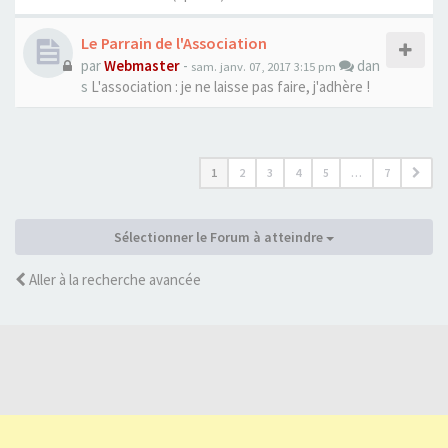
Le Parrain de l'Association
par
Webmaster
-
dan
sam. janv. 07, 2017 3:15 pm
s
L'association : je ne laisse pas faire, j'adhère !
1
2
3
4
5
…
7
Sélectionner le Forum à atteindre
Aller à la recherche avancée