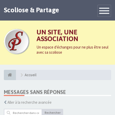
Scoliose & Partage
Toggle
Navigatio
UN SITE, UNE
ASSOCIATION
Un espace d'échanges pour ne plus être seul
avec sa scoliose
Accueil
MESSAGES SANS RÉPONSE
Aller à la recherche avancée
Rechercher