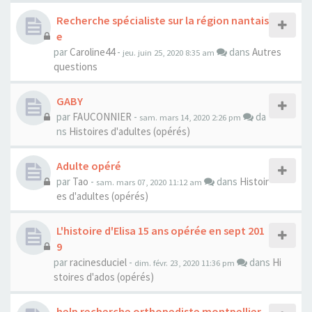
Recherche spécialiste sur la région nantais
e
par
Caroline44
-
dans
Autres
jeu. juin 25, 2020 8:35 am
questions
GABY
par
FAUCONNIER
-
da
sam. mars 14, 2020 2:26 pm
ns
Histoires d'adultes (opérés)
Adulte opéré
par
Tao
-
dans
Histoir
sam. mars 07, 2020 11:12 am
es d'adultes (opérés)
L'histoire d'Elisa 15 ans opérée en sept 201
9
par
racinesduciel
-
dans
Hi
dim. févr. 23, 2020 11:36 pm
stoires d'ados (opérés)
help recherche orthopediste montpellier