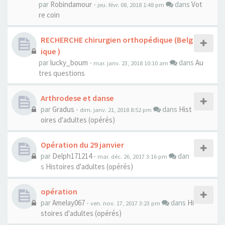
par
Robindamour
-
dans
Vot
jeu. févr. 08, 2018 1:48 pm
re coin
RECHERCHE chirurgien orthopédique (Belg
ique )
par
lucky_boum
-
dans
Au
mar. janv. 23, 2018 10:10 am
tres questions
Arthrodese et danse
par
Gradus
-
dans
Hist
dim. janv. 21, 2018 8:52 pm
oires d'adultes (opérés)
Opération du 29 janvier
par
Delph171214
-
dan
mar. déc. 26, 2017 3:16 pm
s
Histoires d'adultes (opérés)
opération
par
Amelay067
-
dans
Hi
ven. nov. 17, 2017 3:23 pm
stoires d'adultes (opérés)