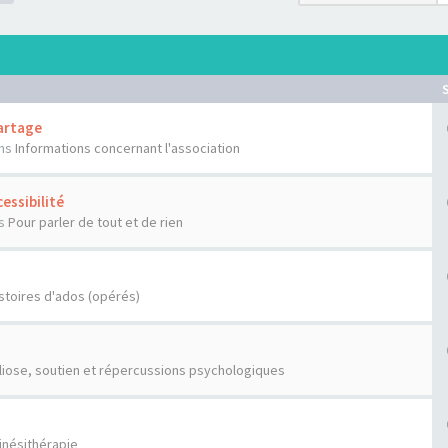
artage
ns
Informations concernant l'association
essibilité
s
Pour parler de tout et de rien
stoires d'ados (opérés)
liose, soutien et répercussions psychologiques
inésithérapie