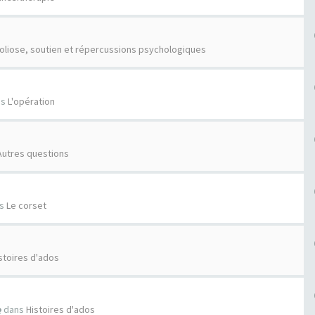
oliose, soutien et répercussions psychologiques
ns
L'opération
Autres questions
ns
Le corset
stoires d'ados
dans
Histoires d'ados