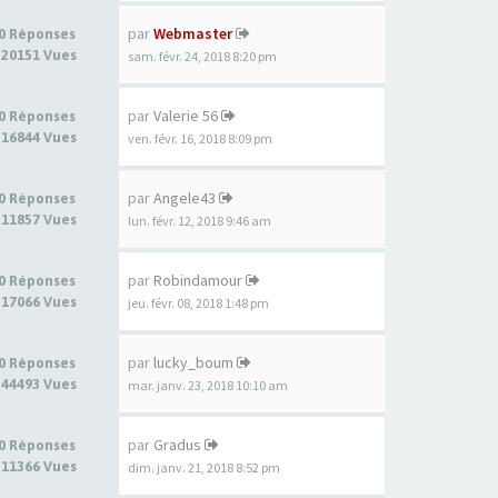
par
Webmaster
0 Réponses
20151 Vues
sam. févr. 24, 2018 8:20 pm
par
Valerie 56
0 Réponses
16844 Vues
ven. févr. 16, 2018 8:09 pm
par
Angele43
0 Réponses
11857 Vues
lun. févr. 12, 2018 9:46 am
par
Robindamour
0 Réponses
17066 Vues
jeu. févr. 08, 2018 1:48 pm
par
lucky_boum
0 Réponses
44493 Vues
mar. janv. 23, 2018 10:10 am
par
Gradus
0 Réponses
11366 Vues
dim. janv. 21, 2018 8:52 pm