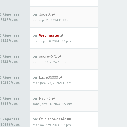
par
Jade A
0 Réponses
7837 Vues
lun. sept. 23, 2024 11:28 am
par
Webmaster
0 Réponses
6455 Vues
mar. sept. 10, 2024 6:26 pm
par
audrey571
0 Réponses
6833 Vues
lun. juin 10, 2024 7:39 pm
par
Lucie36000
0 Réponses
10310 Vues
mar. janv. 23, 2024 9:11 am
par
Nath43
0 Réponses
8618 Vues
sam. janv. 06, 2024 9:27 am
par
Étudiante-ostéo
0 Réponses
10486 Vues
mar. août 29, 2023 5:35 pm