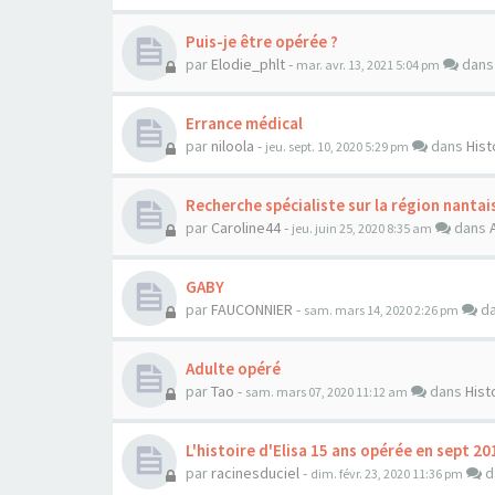
Puis-je être opérée ?
par
Elodie_phlt
-
dan
mar. avr. 13, 2021 5:04 pm
Errance médical
par
niloola
-
dans
Hist
jeu. sept. 10, 2020 5:29 pm
Recherche spécialiste sur la région nantai
par
Caroline44
-
dans
jeu. juin 25, 2020 8:35 am
GABY
par
FAUCONNIER
-
d
sam. mars 14, 2020 2:26 pm
Adulte opéré
par
Tao
-
dans
Hist
sam. mars 07, 2020 11:12 am
L'histoire d'Elisa 15 ans opérée en sept 20
par
racinesduciel
-
d
dim. févr. 23, 2020 11:36 pm