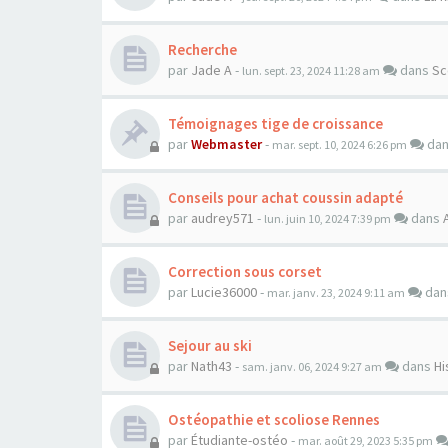
Recherche
par
Jade A
-
dans
Sc
lun. sept. 23, 2024 11:28 am
Témoignages tige de croissance
par
Webmaster
-
da
mar. sept. 10, 2024 6:26 pm
Conseils pour achat coussin adapté
par
audrey571
-
dans
lun. juin 10, 2024 7:39 pm
Correction sous corset
par
Lucie36000
-
da
mar. janv. 23, 2024 9:11 am
Sejour au ski
par
Nath43
-
dans
Hi
sam. janv. 06, 2024 9:27 am
Ostéopathie et scoliose Rennes
par
Étudiante-ostéo
-
mar. août 29, 2023 5:35 pm