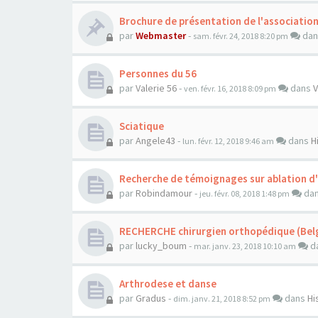
Brochure de présentation de l'associatio
par
Webmaster
-
da
sam. févr. 24, 2018 8:20 pm
Personnes du 56
par
Valerie 56
-
dans
V
ven. févr. 16, 2018 8:09 pm
Sciatique
par
Angele43
-
dans
H
lun. févr. 12, 2018 9:46 am
Recherche de témoignages sur ablation d
par
Robindamour
-
da
jeu. févr. 08, 2018 1:48 pm
RECHERCHE chirurgien orthopédique (Belg
par
lucky_boum
-
d
mar. janv. 23, 2018 10:10 am
Arthrodese et danse
par
Gradus
-
dans
Hi
dim. janv. 21, 2018 8:52 pm