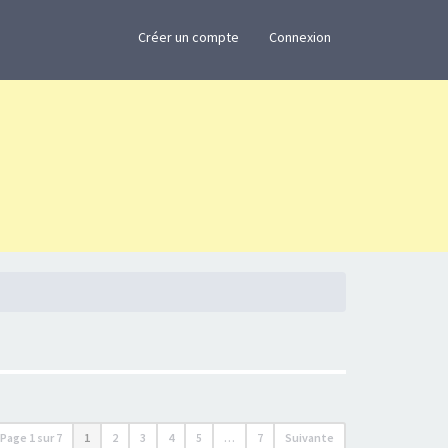
×
Créer un compte
Connexion
Page
1
sur
7
1
2
3
4
5
…
7
Suivante