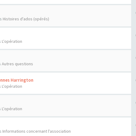
ns
Histoires d'ados (opérés)
s
L'opération
s
Autres questions
ennes Harrington
s
L'opération
s
L'opération
s
Informations concernant l'association