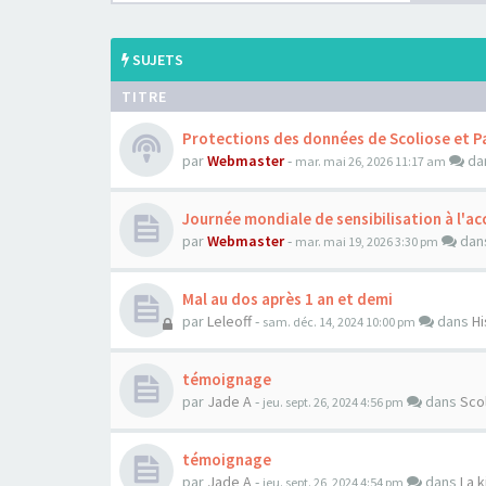
SUJETS
TITRE
Protections des données de Scoliose et P
par
Webmaster
-
da
mar. mai 26, 2026 11:17 am
Journée mondiale de sensibilisation à l'acc
par
Webmaster
-
dan
mar. mai 19, 2026 3:30 pm
Mal au dos après 1 an et demi
par
Leleoff
-
dans
Hi
sam. déc. 14, 2024 10:00 pm
témoignage
par
Jade A
-
dans
Sco
jeu. sept. 26, 2024 4:56 pm
témoignage
par
Jade A
-
dans
La k
jeu. sept. 26, 2024 4:54 pm