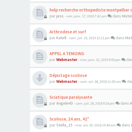
help recherche orthopediste montpellier 
par
jess
-
dans
Histo
ven. janv. 17, 2020 7:41 am
Arthrodese et surf
par
Katell
-
dans
His
sam. juil. 20, 2019 12:21 pm
APPEL A TEMOINS
par
Webmaster
-
da
mar. janv. 22, 2019 9:05 pm
Dépistage scoliose
par
Webmaster
-
da
sam. oct. 06, 2018 11:00 am
Sciatique paralysante
par
Angele43
-
dans
H
sam. juil. 28, 2018 9:26 pm
Scoliose, 24 ans, 42°
par
Stella_15
-
dans
mar. avr. 03, 2018 10:48 am