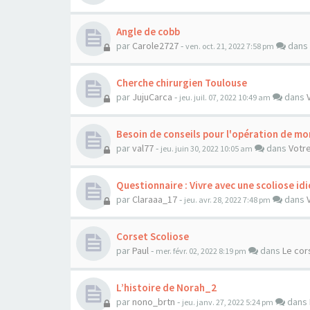
Angle de cobb
par
Carole2727
-
dans
ven. oct. 21, 2022 7:58 pm
Cherche chirurgien Toulouse
par
JujuCarca
-
dans
jeu. juil. 07, 2022 10:49 am
Besoin de conseils pour l'opération de mo
par
val77
-
dans
Votre
jeu. juin 30, 2022 10:05 am
Questionnaire : Vivre avec une scoliose i
par
Claraaa_17
-
dans
jeu. avr. 28, 2022 7:48 pm
Corset Scoliose
par
Paul
-
dans
Le cor
mer. févr. 02, 2022 8:19 pm
L’histoire de Norah_2
par
nono_brtn
-
dans
jeu. janv. 27, 2022 5:24 pm