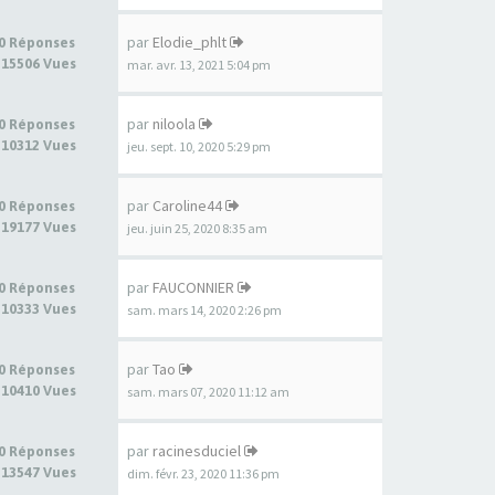
par
Elodie_phlt
0 Réponses
15506 Vues
mar. avr. 13, 2021 5:04 pm
par
niloola
0 Réponses
10312 Vues
jeu. sept. 10, 2020 5:29 pm
par
Caroline44
0 Réponses
19177 Vues
jeu. juin 25, 2020 8:35 am
par
FAUCONNIER
0 Réponses
10333 Vues
sam. mars 14, 2020 2:26 pm
par
Tao
0 Réponses
10410 Vues
sam. mars 07, 2020 11:12 am
par
racinesduciel
0 Réponses
13547 Vues
dim. févr. 23, 2020 11:36 pm