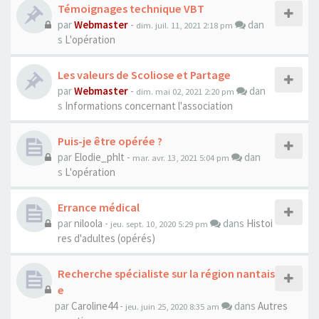
Témoignages technique VBT
par
Webmaster
-
dan
dim. juil. 11, 2021 2:18 pm
s
L'opération
Les valeurs de Scoliose et Partage
par
Webmaster
-
dan
dim. mai 02, 2021 2:20 pm
s
Informations concernant l'association
Puis-je être opérée ?
par
Elodie_phlt
-
dan
mar. avr. 13, 2021 5:04 pm
s
L'opération
Errance médical
par
niloola
-
dans
Histoi
jeu. sept. 10, 2020 5:29 pm
res d'adultes (opérés)
Recherche spécialiste sur la région nantais
e
par
Caroline44
-
dans
Autres
jeu. juin 25, 2020 8:35 am