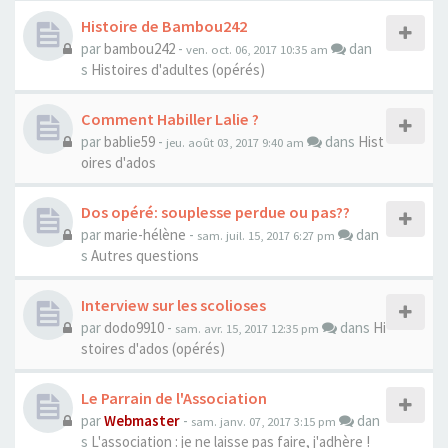
Histoire de Bambou242
par
bambou242
-
dan
ven. oct. 06, 2017 10:35 am
s
Histoires d'adultes (opérés)
Comment Habiller Lalie ?
par
bablie59
-
dans
Hist
jeu. août 03, 2017 9:40 am
oires d'ados
Dos opéré: souplesse perdue ou pas??
par
marie-hélène
-
dan
sam. juil. 15, 2017 6:27 pm
s
Autres questions
Interview sur les scolioses
par
dodo9910
-
dans
Hi
sam. avr. 15, 2017 12:35 pm
stoires d'ados (opérés)
Le Parrain de l'Association
par
Webmaster
-
dan
sam. janv. 07, 2017 3:15 pm
s
L'association : je ne laisse pas faire, j'adhère !