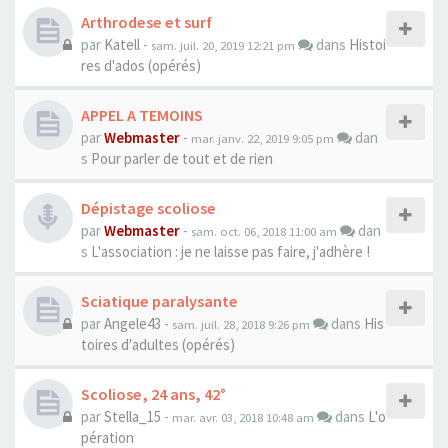
Arthrodese et surf
par
Katell
-
dans
Histoi
sam. juil. 20, 2019 12:21 pm
res d'ados (opérés)
APPEL A TEMOINS
par
Webmaster
-
dan
mar. janv. 22, 2019 9:05 pm
s
Pour parler de tout et de rien
Dépistage scoliose
par
Webmaster
-
dan
sam. oct. 06, 2018 11:00 am
s
L'association : je ne laisse pas faire, j'adhère !
Sciatique paralysante
par
Angele43
-
dans
His
sam. juil. 28, 2018 9:26 pm
toires d'adultes (opérés)
Scoliose, 24 ans, 42°
par
Stella_15
-
dans
L'o
mar. avr. 03, 2018 10:48 am
pération