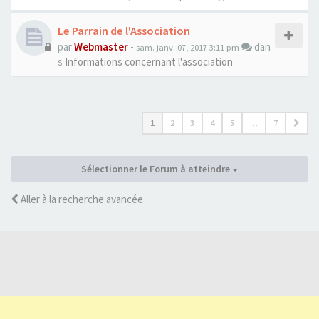
Le Parrain de l'Association
par
Webmaster
-
dan
sam. janv. 07, 2017 3:11 pm
s
Informations concernant l'association
1
2
3
4
5
…
7
Sélectionner le Forum à atteindre
Aller à la recherche avancée