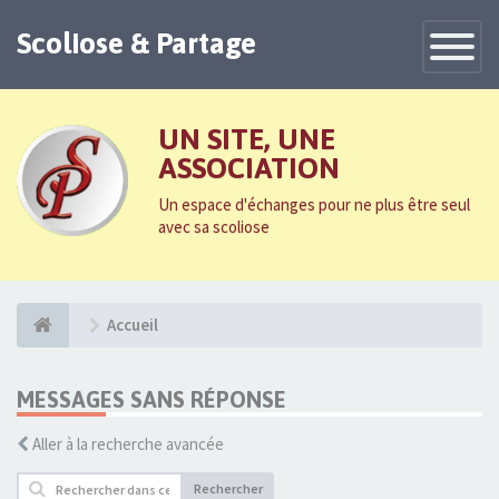
Scoliose & Partage
Toggle
Navigatio
UN SITE, UNE
ASSOCIATION
Un espace d'échanges pour ne plus être seul
avec sa scoliose
Accueil
MESSAGES SANS RÉPONSE
Aller à la recherche avancée
Rechercher