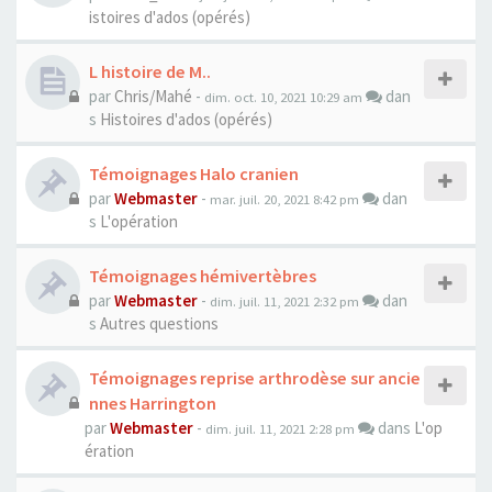
istoires d'ados (opérés)
L histoire de M..
par
Chris/Mahé
-
dan
dim. oct. 10, 2021 10:29 am
s
Histoires d'ados (opérés)
Témoignages Halo cranien
par
Webmaster
-
dan
mar. juil. 20, 2021 8:42 pm
s
L'opération
Témoignages hémivertèbres
par
Webmaster
-
dan
dim. juil. 11, 2021 2:32 pm
s
Autres questions
Témoignages reprise arthrodèse sur ancie
nnes Harrington
par
Webmaster
-
dans
L'op
dim. juil. 11, 2021 2:28 pm
ération