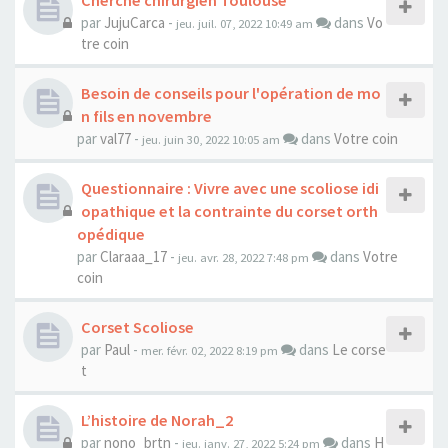
Cherche chirurgien Toulouse
par
JujuCarca
-
dans
Vo
jeu. juil. 07, 2022 10:49 am
tre coin
Besoin de conseils pour l'opération de mo
n fils en novembre
par
val77
-
dans
Votre coin
jeu. juin 30, 2022 10:05 am
Questionnaire : Vivre avec une scoliose idi
opathique et la contrainte du corset orth
opédique
par
Claraaa_17
-
dans
Votre
jeu. avr. 28, 2022 7:48 pm
coin
Corset Scoliose
par
Paul
-
dans
Le corse
mer. févr. 02, 2022 8:19 pm
t
L’histoire de Norah_2
par
nono_brtn
-
dans
H
jeu. janv. 27, 2022 5:24 pm