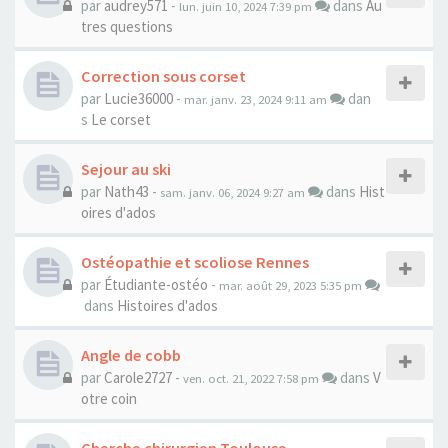
par
audrey571
-
dans
Au
lun. juin 10, 2024 7:39 pm
tres questions
Correction sous corset
par
Lucie36000
-
dan
mar. janv. 23, 2024 9:11 am
s
Le corset
Sejour au ski
par
Nath43
-
dans
Hist
sam. janv. 06, 2024 9:27 am
oires d'ados
Ostéopathie et scoliose Rennes
par
Étudiante-ostéo
-
mar. août 29, 2023 5:35 pm
dans
Histoires d'ados
Angle de cobb
par
Carole2727
-
dans
V
ven. oct. 21, 2022 7:58 pm
otre coin