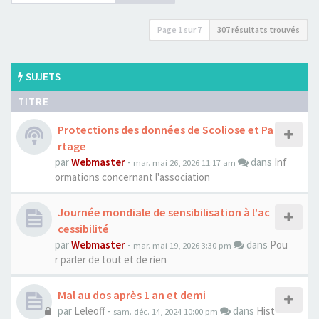
Page
1
sur
7
307 résultats trouvés
SUJETS
TITRE
Protections des données de Scoliose et Pa
rtage
par
Webmaster
-
dans
Inf
mar. mai 26, 2026 11:17 am
ormations concernant l'association
Journée mondiale de sensibilisation à l'ac
cessibilité
par
Webmaster
-
dans
Pou
mar. mai 19, 2026 3:30 pm
r parler de tout et de rien
Mal au dos après 1 an et demi
par
Leleoff
-
dans
Hist
sam. déc. 14, 2024 10:00 pm